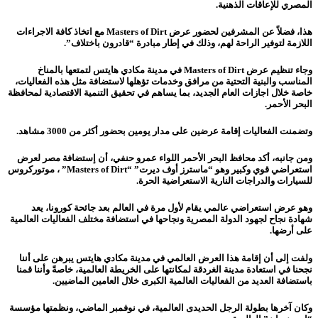
المصري للإعاقات الذهنية.
هذا، فضلاً عن المشرفين لحضور عرض Masters of Dirt مع اتخاذ كافة الاجراءات
اللازمة لتوفير الراحة لهم، وذلك في إطار مبادرة “قادرون باختلاف”.
وجاء تنظيم عرض Masters of Dirt في مدينة مكادي هايتس لتمتعها بالمناخ
المناسب والبنية التحتية من مرافق وخدمات تؤهلها لاستضافة مثل هذه الفعاليات،
خاصة خلال اجازات العام الجديد، بما يساهم في تحقيق التنمية الاقتصادية لمحافظة
البحر الأحمر.
وتضمنت الفعاليات إقامة عرضين على مدار يومين بحضور أكثر من 3000 مشاهد.
ومن جانبه، أكد محافظ البحر الأحمر اللواء عمرو حنفي، أن إستضافة مصر لعرض
استعراضي قوي وكبير وهو “ماسترز أوف ديرت” “Masters of Dirt” ، موتوركروس
للسيارات والدراجات النارية الاستعراضية الحرة.
وهو عرض استعراضي عالمي يقام لأول مرة في العالم بعد جائحة كورونا، يعد
شهادة نجاح لجهود الدولة المصرية ونجاحها في استضافة مختلف الفعاليات العالمية
على أرضها.
ولفت إلى أن إقامة هذا العرض العالمي في مدينة مكادي هايتس يبرهن على أننا
نجحنا في استعادة مدينة الغردقة لمكانتها على الخريطة العالمية، خاصةً وأننا قمنا
باستضافة العديد من الفعاليات العالمية الكبرى خلال العامين الماضيين.
وكان آخرها بطولة الرجل الحديدى العالمية، في نوفمبر الماضي، ونظمتها مؤسسة