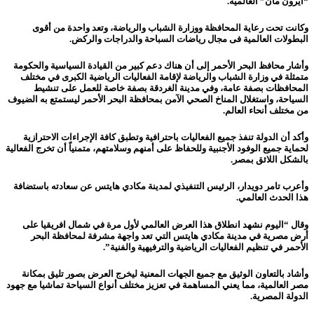
“ايرون مان” العالمية.
وكانت تحت رعاية المحافظة ووزارة الشباب والرياضة، وتعد واحدة من أقوى
البطولات العالمية فى مجال رياضات السباحة والدراجات والركض.
وأشار محافظ البحر الأحمر إلى أن هناك دعم كبير من القيادة السياسية والحكومة
متمثلة في وزارة الشباب والرياضة لإقامة الفعاليات الرياضية الكبرى في مختلف
المحافظات بصفة عامة، وفي مدينة الغردقة بصفة خاصة للعمل على تنشيط
السياحة، واستغلال المناخ الصحي الآمن بمحافظة البحر الأحمر ليستمتع به الضيوف
من مختلف أنحاء العالم.
وأكد أن الدولة تنفذ جميع الفعاليات باحترافية وتطبق كافة الإجراءات الاحترازية
لحماية جميع الوفود الأجنبية وللحفاظ على أمنهم وسلامتهم، متمنياً أن تخرج الفعالية
بالشكل اللائق بمصر.
وأعرب تامر دويدار، الرئيس التنفيذي لمدينة مكادي هايتس عن سعادته باستضافة
هذا الحدث العالمي.
وقال “اليوم نشهد انطلاق هذا العرض العالمي لأول مرة في شمال افريقيا على
أرض مصرية في مدينة مكادي هايتس التي تعد واجهة مشرفة لمحافظة البحر
الأحمر في تنظيم الفعاليات الرياضية والترفيهية والفنية”.
وأشاد بالتعاون الوثيق مع جميع الجهات المعنية ليخرج العرض بصور تليق بمكانة
مصر العالمية، مما يعني المساهمة في تعزيز مختلف أنواع السياحة تماشيا مع جهود
الدولة المصرية.