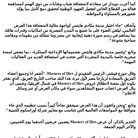
كما أعرب دويدار عن سعادته لاستضافة شباب وشابات من ذوي الهمم كمساهمة
فعالة من القطاع الخاص لتفعيل الجهود الوطنية لتحقيق دمج كامل بما يؤكد
شعورهم بالمساواة والمواطنة.
وأضاف “جاء اختيار مدينة مكادي هايتس كواجهة مثالية لاستضافة هذا العرض
العالمي، ليلقي الضوء على ما تتمتع به المدن المصرية من امكانيات وقدرات هائلة،
بما يساهم في رسم صورة ذهنية إيجابية عن مصر وما تمتلكه من مقومات ومقاصد
سياحية متنوعة”.
وتابع “وتتميز مدينة مكادي هايتس بتصميماتها الإبداعية المبتكرة، ، بما يضفي لمسة
سحرية خاصة بالمدينة المتفردة التي نجحت في استضافة العديد من الفعاليات
المهمة”.
وقال جورج فيشتر، الرئيس التنفيذي ل Masters of Dirt: “أشعر انا وجميع اعضاء
الفريق بالسعادة لزيارتنا مصر لأول مرة، هذا البلد صاحب التاريخ العريق، الذي نفخر
بكونه أول منصة لانطلاق عروض Masters of Dirt في شمال افريقيا، ونتمنى أن
ينال العرض اعجاب جميع المشاهدين سواء في مكان العرض أو عبر وسائل
الاعلام”.
وتابع “ونحن واثقون أن هذا العرض سيحقق نجاحاً كبيراً بسبب تنظيمه الذي جاء
متوافقاً مع المواصفات العالمية التي تتناسب مع معايير شركة أوراسكوم للتنمية”.
الجدير بالذكر، أن عرض Masters of Dirt يتضمن عرضين أحدهما يوم الخميس،
والآخر اليوم الجمعة.