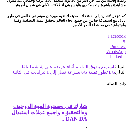
وتمت إقامته من قبل في أكثر من 20 دولة بمجمل 250 عرضاً بإجمالي 1.1 مليون
مشاهدة مباشرة. وتعد مكادى هايتس هي انطلاقته الأولى في شمال افريقيا.
كما تجدر الإشارة إلى استعداد المدينة لتنظيم مهرجان موسيقى عالمي في مايو
2022 مع استضافة فنانين من جميع انحاء العالم لتحقيق تنمية اقتصادية وفنية
واجتماعية في محافظة البحر الأحمر.
Facebook
X
Pinterest
WhatsApp
Linkedin
السابق
استمتع بتذوق الطعام أثناء عرضه على شاشة التلفاز‎‎
التالي
LG تطور تقنية 6G بسرعة تصل إلى 1 تيرابايت فى الثانية
ذات الصلة
شارك في «صحوة القوة الروحية»
و«التحقيق» واجمع عملات استبدال
DAN DA...