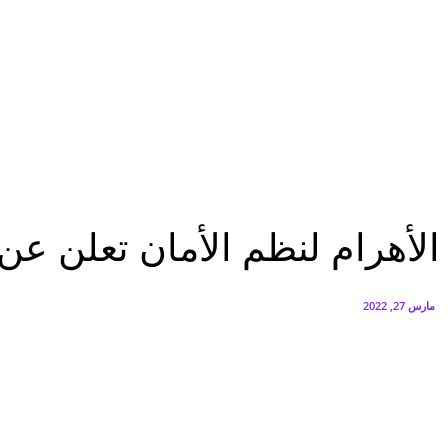
البنك العربي يطلق حملة الاسترداد النقدي الصيفية
أغسطس 6, 2026
سيتي إيدج توقع شراكة مع ڤودافون مصر لتوفير خدمات Triple Play الذكية بمشروع داون تاون بالعلمين الجديدة
أغسطس 6, 2026
تقارير
الأهرام لنظم الأمان تعلن عن تعيين فلاديمير باير مديرا تنفيذيا جديدا للمجموعة
تقارير
الأهرام لنظم الأمان تعلن عن ت
مارس 27, 2022