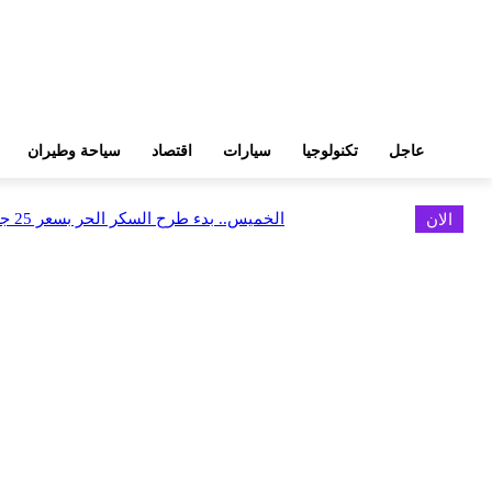
عاجل
تكنولوجيا
سيارات
اقتصاد
سياحة وطيران
الان
الخميس.. بدء طرح السكر الحر بسعر 25 جنيهًا للكيلو
اخر الاخبار
البورصة وجهاز التمثيل التجاري يروجان لسوق المال وجذب الاستثمارات الأجن
أغسطس 6, 2026
FEDIS وحلول تتشاركان في تطوير أول منصة للسياحة الصحية بالمنطقة
أغسطس 6, 2026