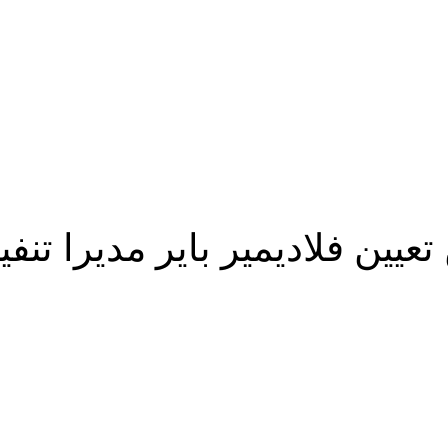
عيين فلاديمير باير مديرا تنف
شارك