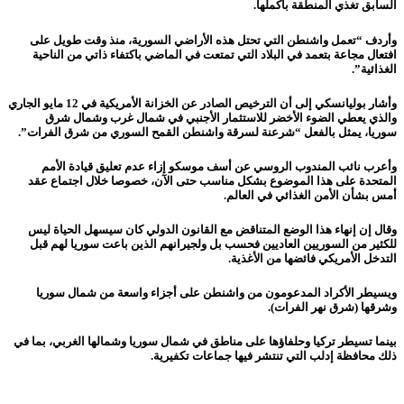
السابق تغذي المنطقة بأكملها.
وأردف “تعمل واشنطن التي تحتل هذه الأراضي السورية، منذ وقت طويل على
افتعال مجاعة بتعمد في البلاد التي تمتعت في الماضي باكتفاء ذاتي من الناحية
الغذائية”.
وأشار بوليانسكي إلى أن الترخيص الصادر عن الخزانة الأمريكية في 12 مايو الجاري
والذي يعطي الضوء الأخضر للاستثمار الأجنبي في شمال غرب وشمال شرق
سوريا، يمثل بالفعل “شرعنة لسرقة واشنطن القمح السوري من شرق الفرات”.
وأعرب نائب المندوب الروسي عن أسف موسكو إزاء عدم تعليق قيادة الأمم
المتحدة على هذا الموضوع بشكل مناسب حتى الآن، خصوصا خلال اجتماع عقد
أمس بشأن الأمن الغذائي في العالم.
وقال إن إنهاء هذا الوضع المتناقض مع القانون الدولي كان سيسهل الحياة ليس
للكثير من السوريين العاديين فحسب بل ولجيرانهم الذين باعت سوريا لهم قبل
التدخل الأمريكي فائضها من الأغذية.
ويسيطر الأكراد المدعومون من واشنطن على أجزاء واسعة من شمال سوريا
وشرقها (شرق نهر الفرات).
بينما تسيطر تركيا وحلفاؤها على مناطق في شمال سوريا وشمالها الغربي، بما في
ذلك محافظة إدلب التي تنتشر فيها جماعات تكفيرية.