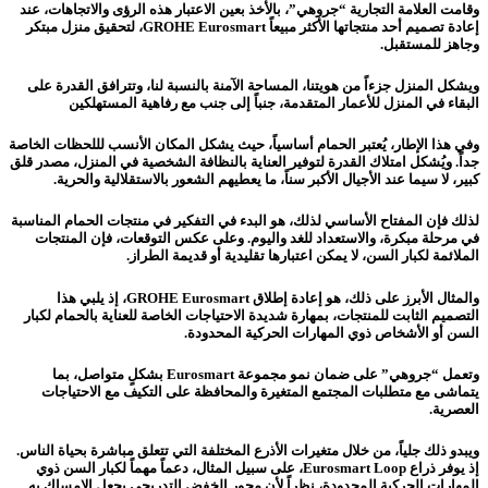
وقامت العلامة التجارية “جروهي”، بالأخذ بعين الاعتبار هذه الرؤى والاتجاهات، عند
إعادة تصميم أحد منتجاتها الأكثر مبيعاً GROHE Eurosmart، لتحقيق منزل مبتكر
وجاهز للمستقبل.
و
يشكل المنزل جزءاً من هويتنا، المساحة الآمنة بالنسبة لنا، وتترافق القدرة على
البقاء في المنزل للأعمار المتقدمة، جنباً إلى جنب مع رفاهية المستهلكين
وفي هذا الإطار، يُعتبر الحمام أساسياً، حيث يشكل المكان الأنسب لللحظات الخاصة
جداً. ويُشكل امتلاك القدرة لتوفير العناية بالنظافة الشخصية في المنزل، مصدر قلق
كبير، لا سيما عند الأجيال الأكبر سناً، ما يعطيهم الشعور بالاستقلالية والحرية.
لذلك فإن المفتاح الأساسي لذلك، هو البدء في التفكير في منتجات الحمام المناسبة
في مرحلة مبكرة، والاستعداد للغد واليوم. وعلى عكس التوقعات، فإن المنتجات
الملائمة لكبار السن، لا يمكن اعتبارها تقليدية أو قديمة الطراز.
والمثال الأبرز على ذلك، هو إعادة إطلاق GROHE Eurosmart، إذ يلبي هذا
التصميم الثابت للمنتجات، بمهارة شديدة الاحتياجات الخاصة للعناية بالحمام لكبار
السن أو الأشخاص ذوي المهارات الحركية المحدودة.
وتعمل “جروهي” على ضمان نمو مجموعة Eurosmart بشكلٍ متواصل، بما
يتماشى مع متطلبات المجتمع المتغيرة والمحافظة على التكيف مع الاحتياجات
العصرية.
ويبدو ذلك جلياً، من خلال متغيرات الأذرع المختلفة التي تتعلق مباشرة بحياة الناس.
إذ يوفر ذراع Eurosmart Loop، على سبيل المثال، دعماً مهماً لكبار السن ذوي
المهارات الحركية المحدودة، نظراً لأن محور الخفض التدريجي يجعل الإمساك به