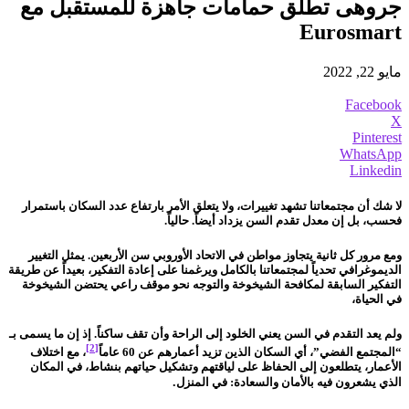
جروهى تطلق حمامات جاهزة للمستقبل مع
Eurosmart
مايو 22, 2022
Facebook
X
Pinterest
WhatsApp
Linkedin
لا شك أن مجتمعاتنا تشهد تغييرات، ولا يتعلق الأمر بارتفاع عدد السكان باستمرار
فحسب، بل إن معدل تقدم السن يزداد أيضاً. حالياً.
ومع مرور كل ثانية يتجاوز مواطن في الاتحاد الأوروبي سن الأربعين. يمثل التغيير
الديموغرافي تحدياً لمجتمعاتنا بالكامل ويرغمنا على إعادة التفكير، بعيداً عن طريقة
التفكير السابقة لمكافحة الشيخوخة والتوجه نحو موقف راعي يحتضن الشيخوخة
في الحياة،
ولم يعد التقدم في السن يعني الخلود إلى الراحة وأن تقف ساكناً. إذ إن ما يسمى بـ
[2]
“المجتمع الفضي”، أي السكان الذين تزيد أعمارهم عن 60 عاماً
، مع اختلاف
الأعمار، يتطلعون إلى الحفاظ على لياقتهم وتشكيل حياتهم بنشاط، في المكان
.
الذي يشعرون فيه بالأمان والسعادة: في المنزل