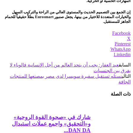
المهارات الحسية أو الحركية.
إن الجمع بين التصميم الحديث والمستوى العالي من الراحة والتركيب السهل
والخيارات المتعددة للاختيار من بينها، يجعل صنبور Eurosmart بطلاً حقيقياً للحمام
الجاهز للمستقبل.
Facebook
X
Pinterest
WhatsApp
Linkedin
السابق
عبد الغفار: يجب أن يتحد العالم من أجل الإنسانية فالوباء لا
يفرق بين الجنسيات
التالي
نستله تستقبل سفيرة سويسرا لدى مصر بمصنعها للمنتجات
الجافة
ذات الصلة
شارك في «صحوة القوة الروحية»
و«التحقيق» واجمع عملات استبدال
DAN DA...