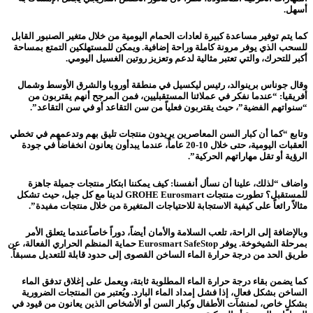
أسهل.
كما يتم توفير مساعدة كبيرة لعادات الحمام اليومية من خلال متغير الصنبور القابل
للسحب الذي يوفر مرونة كاملة وراحة إضافية. ويمكن للمستهلكين التمتع بمساحة
أكبر للتحرك، والتي تعتبر مثالية لدعم وتعزيز روتين الغسيل اليومي.
وقال جوناس برينوالد، رئيس ليكسيل في منطقة أوروبا والشرق الأوسط وشمال
أفريقيا: “عندما نفكر في عملائنا المستقبليين، فمن المرجح أنهم يقتربون من
“سنواتهم الفضية”، حيث يقتربون فعلياً من سن التقاعد أو في سن التقاعد”.
وتابع “كما أن كبار السن المعاصرين يريدون منتجات تليق بهم وتدعمهم في تخطي
العقبات اليومية، حتى خلال 10-20 عاماً، عندما يبدأون يعانون انخفاضاً في جودة
الرؤية أو تقل مهاراتهم الحركية”.
واضاف “لذلك، علينا أن نسأل أنفسنا: كيف يمكننا ابتكار منتجات جميلة جاهزة
للمستقبل؟ تطورت منتجات GROHE Eurosmart لدينا مع كل جيل، حيث تشكل
مثالاً رائعاً على كيفية الاستجابة للاحتياجات المتغيرة من خلال منتجات مفيدة”.
وبالإضافة إلى الراحة، تلعب السلامة والأمان أيضاً، دوراً خاصاًعندما يتعلق الأمر
بمرحلة الشيخوخة. يوفر Eurosmart SafeStop حماية المنظم الحراري الفعالة، عن
طريق الحد من درجة حرارة الماء الساخن القصوى إلى حدود قابلة للتعديل مسبقاً.
كما يضمن بقاء درجة حرارة الماء المطلوبة ثابتة، ويعمل على إغلاق تدفق الماء
الساخن بشكل فعال، إذا فشل إمداد الماء البارد. ويُعتبر من المنتجات الضرورية
بشكلٍ خاص، لمنشآت الأطفال وكبار السن أو الأشخاص الذين يعانون من قيود في