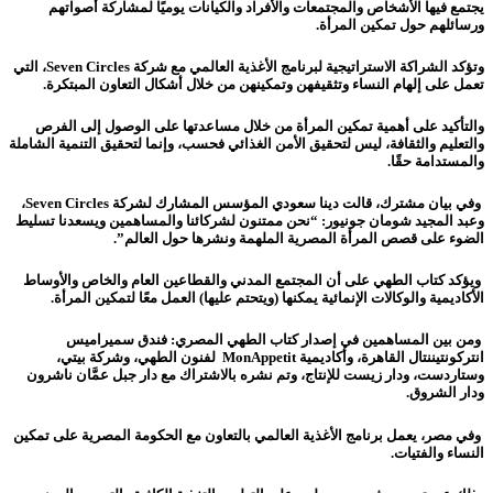
يجتمع فيها الأشخاص والمجتمعات والأفراد والكيانات يوميًا لمشاركة أصواتهم
ورسائلهم حول تمكين المرأة.
وتؤكد الشراكة الاستراتيجية لبرنامج الأغذية العالمي مع شركة
Seven Circles
، التي
تعمل على إلهام النساء وتثقيفهن وتمكينهن من خلال أشكال التعاون المبتكرة.
والتأكيد على أهمية تمكين المرأة من خلال مساعدتها على الوصول إلى الفرص
والتعليم والثقافة، ليس لتحقيق الأمن الغذائي فحسب، وإنما لتحقيق التنمية الشاملة
والمستدامة حقًا.
وفي بيان مشترك، قالت دينا سعودي المؤسس المشارك لشركة
Seven Circles
،
وعبد المجيد شومان جونيور: “نحن ممتنون لشركائنا والمساهمين ويسعدنا تسليط
الضوء على قصص المرأة المصرية الملهمة ونشرها حول العالم
.”
ويؤكد كتاب الطهي على أن المجتمع المدني والقطاعين العام والخاص والأوساط
الأكاديمية والوكالات الإنمائية يمكنها (ويتحتم عليها) العمل معًا لتمكين المرأة
.
ومن بين المساهمين في إصدار كتاب الطهي المصري: فندق سميراميس
انتركونتيننتال القاهرة، وأكاديمية
MonAppetit
لفنون الطهي، وشركة بيتي،
وستاردست، ودار زيست للإنتاج، وتم نشره بالاشتراك مع دار جبل عمَّان ناشرون
ودار الشروق
.
وفي مصر، يعمل برنامج الأغذية العالمي بالتعاون مع الحكومة المصرية على تمكين
النساء والفتيات.