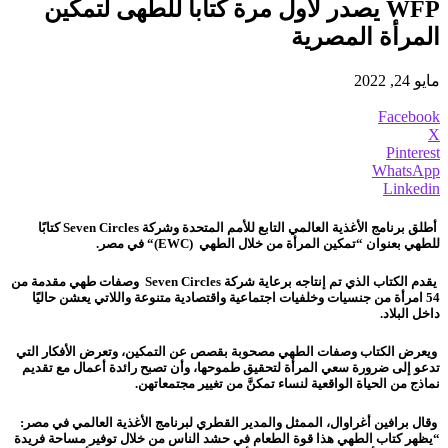
WFP يصدر لأول مرة كتاباً للطهى لتمكين
المرأة المصرية
مايو 24, 2022
Facebook
X
Pinterest
WhatsApp
Linkedin
أطلق برنامج الأغذية العالمي التابع للأمم المتحدة وشركة
Seven Circles
كتابًا
للطهي بعنوان “تمكين المرأة من خلال الطهي
“(EWC)
في مصر
.
يقدم الكتاب الذي تم إنتاجه برعاية شركة
Seven Circles
وصفات طهي مقدمة من
54 امرأة من جنسيات وخلفيات اجتماعية واقتصادية متنوعة واللاتي يعشن حاليًا
داخل البلاد
.
ويعرض الكتاب وصفات الطهي مصحوبة بقصص عن التمكين، وتعرض الأفكار التي
تدعو إلى ضرورة سعي المرأة لتحقيق طموحها، وأن تصبح رائدة أعمال مع تقديم
نماذج من الحياة الواقعية لنساء تمكنَّ من تغيير مجتمعاتهن
.
وقال برافين أغراوال، الممثل والمدير القطري لبرنامج الأغذية العالمي في مصر:
“يظهر كتاب الطهي هذا قوة الطعام في حشد الناس من خلال توفير مساحة فريدة