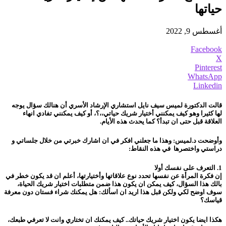
حياتها
أغسطس 9, 2022
Facebook
X
Pinterest
WhatsApp
Linkedin
قالت الدكتورة لميس سيف نايل استشاري الإرشاد الأسري أن هنالك
سؤال يوجه
لها كثيرا وهو كيف يمكنني أختيار شريك حياتي،،؟، أو كيف يمكنني تفادي انهاء
العلاقة قبل حتى ان تبدأ؟ كما يحدث هذه الأيام.
وأوضحت د.لميس: وهذا ما جعلني افكر في ان اشارك خبرتي من خلال جلساتي و
دراستي واختصرها في هذه النقاط:
1. التعرف على نفسك أولا
إن فكرة المرأة عن نفسها تحدد نوع علاقاتها وأختيارتها، أعلم ان قد يكون خطر في
بالك هذا السؤال، كيف يمكن ان يكون هذا ضمن متطلبات اختيار شريك الحياة،
سوف اوضح لكي ولكن قبل هذا اريد ان اسألك: هل يمكنك شراء فستان دون معرفة
قياسك؟
هكذا ايضا يكون اختيار شريك حياتك.. كيف يمكنك ان تختاري وانت لا تعرفي طبعك،