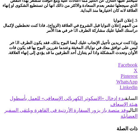
سيحتم عليها التنازل عن الكثير مما اعتادت عليه ومع الوقت سشعر بهذا النقص
الذي سيجعلها تشعر بعدم السعادة والاكثر من ذالك انها لن تستطيع الشكوى او إنهاء
العلاقة لانه كان اختيارها منذ البداية.
5. إعلان النوايا
من المهم إعلان النوايا قبل الشروع في العلاقة (الزواج).. فاذا كنت تخططين لإكمال
دراستك العليا عليك مشاركة الطرف الٱخر في هذا الأمر
وإذا كنت تريدين تأجيل الإنجاب عليك أيضا البوح بذلك، فقد يكون الطرف الٱخر
ليس على توافق معك في نواياك المخبئة وعندما تقررين البوح بها قد يكون فات
الأوان وتحدث المشكلة واذا لم يتنازل أحد الطرفين ما قد يؤدي إلى إنهاء العلاقة.
Facebook
X
Pinterest
WhatsApp
Linkedin
السابق
بدء إدخال «الاسكوتر الكهربائى الإسعافى» للعمل بأسطول
هيئة الإسعاف
التالي
وفد منصة باز يزور السفارة الأردنية فى القاهرة ويلتقى السفير
العضايلة
ذات الصلة