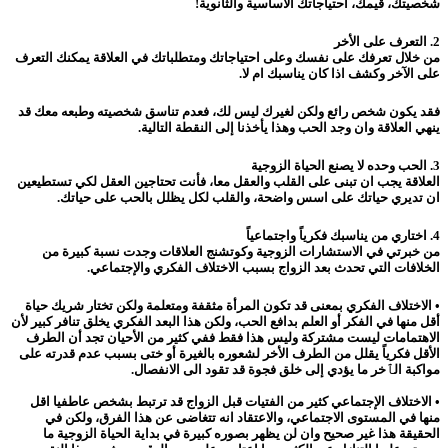
شخصيتك، قيمك
،
احتياجاتك الأساسية والثانوية!
2. التعرف على الأخر
من خلال تعرفك على نفسك وعلى احتياجاتك ومتطلباتك في العلاقة يمكنك التعرف
على الآخر وكشف اذا كان يناسبك ام لا.
فقد يكون شخص رائع ولكن لغيرك ليس لك، فعدم تناسق شخصيته وطبعه معك قد
ينهي العلاقة وان وجد الحب وهذا يأخذنا إلى النقطة التالية.
3. الحب وحده لا يصنع الحياة الزوجية
العلاقة يجب ان تبنى على القلب والعقل معا، فأنت تحتاجين العقل لكي تستطيعين
ان تديري حياتك على اسس واضحة، والقلب لكل يظلل بالحب على حياتك.
4. اختاري من يناسبك فكرياً واجتماعياً
من خبرتي في الاستشارات الزوجية وكوتشنج العلاقات وجدت نسبة كبيرة من
الخلافات التي تحدث بعد الزواج بسبب الاختلاف الفكري والإجتماعي.
• الاختلاف الفكري بمعنى قد تكون المرأة مثقفة ومتعلمة ولكن تختار شريك حياة
أقل منها في الفكر أو العلم بدافع الحب، ولكن هذا البعد الفكري يخلق تنافر كبير لأن
الاهتمامات ليست مشتركة وليس هذا فقط ففي كثير من الأحيان تجد أن الطرف
الأقل فكرياً يقلل من الطرف الأخر لشعوره بالغيرة أو ختى بسبب عدم قدرته على
مواكبة الٱخر ما يؤدي إلى خلق فجوة قد تقود الى الانفصال.
• الاختلاف الإجتماعي كثير من الفتيات قبل الزواج قد ترتبط بشخص عاطفيا اقل
منها في المستوى الاجتماعي، والاعتقاد انه تتغاضى عن هذا الفرق، ولكن في
الحقيقة هذا غير صحيح وان لن يظهر بصوره كبيرة في بداية الحياة الزوجية ما