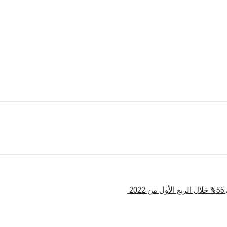
ى شدة تنافسية العاملين بخدمات توصيل الطلبات على العملاء في مصر
حلي، وهو ما مكنها من تطوير منتج يخدم التطلعات ويضمن أفضل تجربة
نية وبناء فريق العمل المتجانس والمتميز والذي يمكننا من النمو والتوس
شارك
2