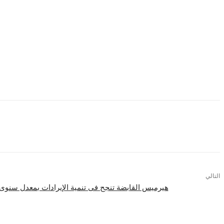
“جووو” في مصر وقريبا في باقي المنطقة العربية.
وقد أشار المهندس “ياسر حسن” الشريك المؤسس والمدير التنفيذي إل
الطلبات، وليس الطعام فقط.
وقال “ياسر حسن” بأن “جووو” لديها معرفة كبيرة بطبيعة السوق الم
وأكد أن عوامل نجاح “جووو” في المرحلة الحالية هي تطوير قدرتنا التق
نؤكد على قوة حضورنا وقدرتنا على تحقيق النمو المنشود.
التالي
هيرميس القابضة تنجح فى تنمية الإيرادات بمعدل سنوى 55% خلال الربع الأول من 022
اقرأ المزيد