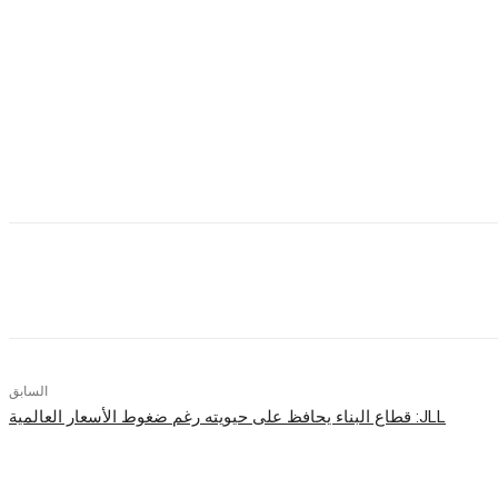
، إذ أن ما يميز خدمات “جووو” أنها أكثر شمولية في توصيل مختلف
 للمستخدمين.
ع فطموحنا لا يتوقف ولا حدود له. وها نحن خلال العامين الماضيين
السابق
JLL: قطاع البناء يحافظ على حيويته رغم ضغوط الأسعار العالمية