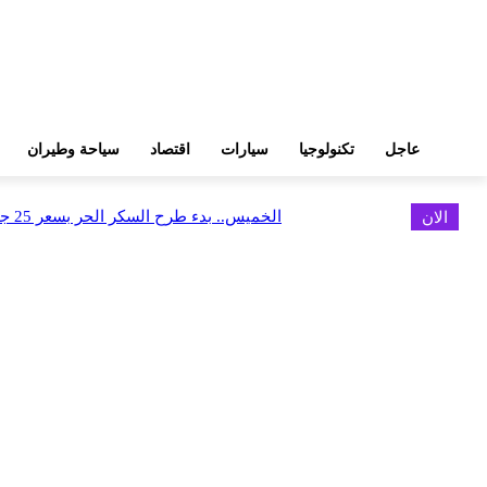
عاجل
تكنولوجيا
سيارات
اقتصاد
سياحة وطيران
الان
الخميس.. بدء طرح السكر الحر بسعر 25 جنيهًا للكيلو
اخر الاخبار
البورصة وجهاز التمثيل التجاري يروجان لسوق المال وجذب الاستثمارات الأجن
أغسطس 6, 2026
FEDIS وحلول تتشاركان في تطوير أول منصة للسياحة الصحية بالمنطقة
أغسطس 6, 2026