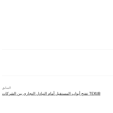
ويتم تشغيل الهاتف الذي يأتي بإطار بلاستيكي بوساطة معالج من نوع ”Dimensity 1300 MediaTek“، جنباً إلى جنب مع ما يصل إلى 12 جيجابايت من ذاكرة الوصول العشوائي (RAM)، وما يصل إلى 256 جيجابايت من سعة التخزين الداخلية من نوع
السابق
TEXUB تفتح أبواب المستقبل أمام التبادل التجارى بين الشركات