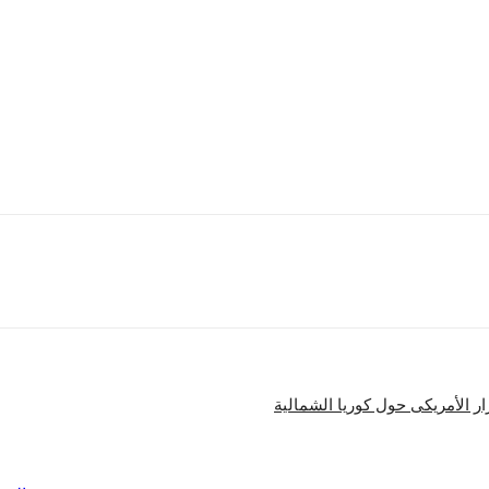
رع والدوران والقرب والبوصلة.
شارك
 الأمريكى حول كوريا الشمالية