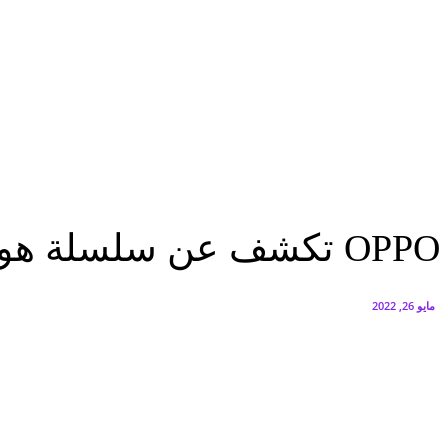
البنك العربي يطلق حملة الاسترداد النقدي الصيفية
أغسطس 6, 2026
سيتي إيدج توقع شراكة مع ڤودافون مصر لتوفير خدمات Triple Play الذكية بمشروع داون تاون بالعلمين الجديدة
أغسطس 6, 2026
الرئيسية
OPPO تكشف عن سلسلة هواتف شبيهة بأجهزة آيفون
الرئيسية
تكنولوجيا
OPPO تكشف عن سلسلة هواتف شبيهة بأجهزة آيفون
مايو 26, 2022