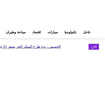
عاجل
تكنولوجيا
سيارات
اقتصاد
سياحة وطيران
الان
الخميس.. بدء طرح السكر الحر بسعر 25 جنيهًا للكيلو
اخر الاخبار
البورصة وجهاز التمثيل التجاري يروجان لسوق المال وجذب الاستثمارات الأجن
أغسطس 6, 2026
FEDIS وحلول تتشاركان في تطوير أول منصة للسياحة الصحية بالمنطقة
أغسطس 6, 2026