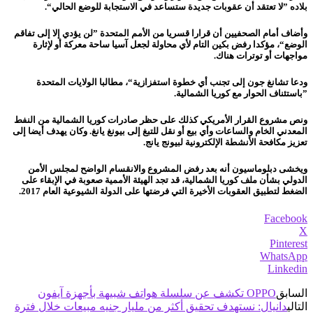
بلاده ”لا تعتقد أن عقوبات جديدة ستساعد في الاستجابة للوضع الحالي“.
وأضاف أمام الصحفيين أن قرارا قسريا من الأمم المتحدة ”لن يؤدي إلا إلى تفاقم
الوضع“، مؤكدا رفض بكين التام لأي محاولة لجعل آسيا ساحة معركة أو لإثارة
مواجهات أو توترات هناك.
ودعا تشانغ جون إلى تجنب أي خطوة استفزازية“، مطالبا الولايات المتحدة
”باستئناف الحوار مع كوريا الشمالية.
ونص مشروع القرار الأمريكي كذلك على حظر صادرات كوريا الشمالية من النفط
المعدني الخام والساعات وأي بيع أو نقل للتبغ إلى بيونغ يانغ. وكان يهدف أيضا إلى
تعزيز مكافحة الأنشطة الإلكترونية لبيونج يانج.
ويخشى دبلوماسيون أنه بعد رفض المشروع والانقسام الواضح لمجلس الأمن
الدولي بشأن ملف كوريا الشمالية، قد تجد الهيئة الأممية صعوبة في الإبقاء على
الضغط لتطبيق العقوبات الأخيرة التي فرضتها على الدولة الشيوعية العام 2017.
Facebook
X
Pinterest
WhatsApp
Linkedin
السابق
OPPO تكشف عن سلسلة هواتف شبيهة بأجهزة آيفون
التالي
دانيال: نستهدف تحقيق أكثر من مليار جنيه مبيعات خلال فترة