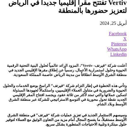
Vertiv تفتتح مقراً إقليمياً جديداً في الرياض
لتعزيز حضورها بالمنطقة
أبريل 25, 2024
Facebook
X
Pinterest
WhatsApp
Linkedin
أعلنت شركة “فيرتف- Vertiv”، المزود الرائد عالمياً لحلول البنية التحتية الرقمية
الحيوية وحلول استمرارية الأعمال، رسمياً عن إطلاق مقرها الإقليمي الجديد في
منطقة الشرق الأوسط انطلاقاً من مدينة الرياض عاصمة المملكة السعودية.
وتأتي هذه الخطوة في إطار التزام شركة “فيرتف” الراسخ بوضع الخدمات والحلول
الحيوية والضرورية في متناول العملاء الإقليميين، واستكمالاً لجهودها المبذولة
لتمكين عملائها والتي تمتد لأكثر من ثلاثة عقود. ويجسد افتتاح المقر الإقليمي
الجديد نقطة تحول محورية في التوسع الاستراتيجي للشركة عبر منطقة الشرق
الأوسط وبلاد الشام.
وسيسهم الاستثمار الجديد في تعزيز عمليات شركة “فيرتف” في منطقة الشرق
الأوسط مستقبلاً، ما يفسح المجال أمام مزيد من التعاون الوثيق مع العملاء لتوفير
حلول مبتكرة وتلبية الاحتياجات المتطورة بشكل سريع.