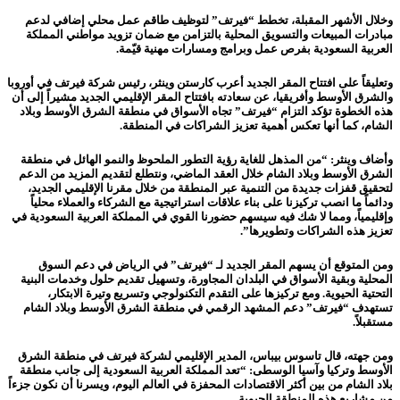
وخلال الأشهر المقبلة، تخطط “فيرتف” لتوظيف طاقم عمل محلي إضافي لدعم
مبادرات المبيعات والتسويق المحلية بالتزامن مع ضمان تزويد مواطني المملكة
العربية السعودية بفرص عمل وبرامج ومسارات مهنية قيّمة.
وتعليقاً على افتتاح المقر الجديد أعرب كارستن وينثر، رئيس شركة فيرتف في أوروبا
والشرق الأوسط وأفريقيا، عن سعادته بافتتاح المقر الإقليمي الجديد مشيراً إلى أن
هذه الخطوة تؤكد التزام “فيرتف” تجاه الأسواق في منطقة الشرق الأوسط وبلاد
الشام، كما أنها تعكس أهمية تعزيز الشراكات في المنطقة.
وأضاف وينثر: “من المذهل للغاية رؤية التطور الملحوظ والنمو الهائل في منطقة
الشرق الأوسط وبلاد الشام خلال العقد الماضي، ونتطلع لتقديم المزيد من الدعم
لتحقيق قفزات جديدة من التنمية عبر المنطقة من خلال مقرنا الإقليمي الجديد،
ودائماً ما انصب تركيزنا على بناء علاقات استراتيجية مع الشركاء والعملاء محلياً
وإقليمياً، ومما لا شك فيه سيسهم حضورنا القوي في المملكة العربية السعودية في
تعزيز هذه الشراكات وتطويرها”.
ومن المتوقع أن يسهم المقر الجديد لـ “فيرتف” في الرياض في دعم السوق
المحلية وبقية الأسواق في البلدان المجاورة، وتسهيل تقديم حلول وخدمات البنية
التحتية الحيوية. ومع تركيزها على التقدم التكنولوجي وتسريع وتيرة الابتكار،
تستهدف “فيرتف” دعم المشهد الرقمي في منطقة الشرق الأوسط وبلاد الشام
مستقبلاً.
ومن جهته، قال تاسوس بيباس، المدير الإقليمي لشركة فيرتف في منطقة الشرق
الأوسط وتركيا وآسيا الوسطى: “تعد المملكة العربية السعودية إلى جانب منطقة
بلاد الشام من بين أكثر الاقتصادات المحفزة في العالم اليوم، ويسرنا أن نكون جزءاً
من مشاريع هذه المنطقة الحيوية.