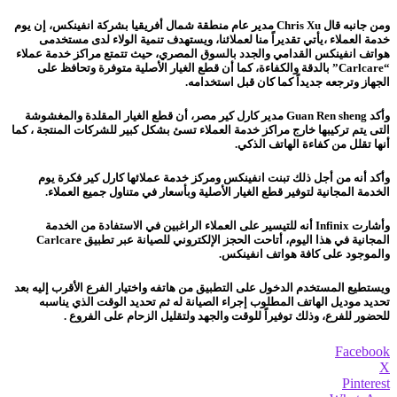
ومن جانبه قال Chris Xu مدير عام منطقة شمال أفريقيا بشركة انفينكس، إن يوم
خدمة العملاء ،يأتي تقديراً منا لعملائنا، ويستهدف تنمية الولاء لدى مستخدمى
هواتف انفينكس القدامي والجدد بالسوق المصري، حيث تتمتع مراكز خدمة عملاء
“Carlcare” بالدقة والكفاءة، كما أن قطع الغيار الأصلية متوفرة وتحافظ على
الجهاز وترجعه جديداً كما كان قبل استخدامه.
وأكد Guan Ren sheng مدير كارل كير مصر، أن قطع الغيار المقلدة والمغشوشة
التى يتم تركيبها خارج مراكز خدمة العملاء تسئ بشكل كبير للشركات المنتجة ، كما
أنها تقلل من كفاءة الهاتف الذكي.
وأكد أنه من أجل ذلك تبنت انفينكس ومركز خدمة عملائها كارل كير فكرة يوم
الخدمة المجانية لتوفير قطع الغيار الأصلية وبأسعار في متناول جميع العملاء.
وأشارت Infinix أنه للتيسير على العملاء الراغبين في الاستفادة من الخدمة
المجانية في هذا اليوم، أتاحت الحجز الإلكتروني للصيانة عبر تطبيق Carlcare
والموجود على كافة هواتف انفينكس.
ويستطيع المستخدم الدخول على التطبيق من هاتفه واختيار الفرع الأقرب إليه بعد
تحديد موديل الهاتف المطلوب إجراء الصيانة له ثم تحديد الوقت الذي يناسبه
للحضور للفرع، وذلك توفيراً للوقت والجهد ولتقليل الزحام على الفروع .
Facebook
X
Pinterest