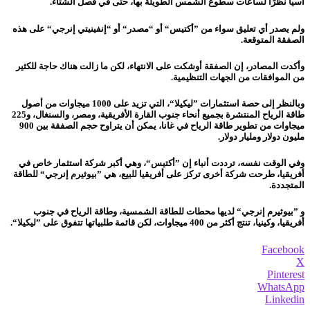
آسيا نظرًا لساعات سطوع الشمس الطويلة بها، حتى في فصل الشتاء.
ولم يصدر أي تعليق سواء من ”أكتيس“ أو “مصدر“ أو “إنفينيتي إنرجي“ على هذه
الصفقة المتوقعة.
وأكدت المصادر، إن الصفقة أوشكت على الانتهاء، لكن ما زالت هناك حاجة للكثير
من الموافقات من الجهات التنظيمية.
وبالنظر إلى حصة استثمارات ”ليكيلا“، التي تزيد على 1000 ميجاوات من أصول
طاقة الرياح المنتشرة بجميع أنحاء جنوب القارة الأفريقية، ومصر، والسنغال، و225
ميجاوات من تطوير طاقة الرياح في غانا، يمكن أن يتراوح حجم الصفقة بين 900
مليون دولار ومليار دولار.
وفي الوقت نفسه، ترددت أنباء إن ”أكتيس“، وهي أكبر شركة استثمار خاص في
أفريقيا، طرحت شركة أخرى تركز على أفريقيا للبيع، هي ”بيوثيرم إنرجي“ للطاقة
المتجددة.
و
”بيوثيرم إنرجي“ لديها محطات للطاقة الشمسية، وطاقة الرياح في جنوب
أفريقيا، وكينيا، تنتج أكثر من 400 ميجاوات، لكن قائمة طلبياتها تتفوق على ”ليكيلا“.
Facebook
X
Pinterest
WhatsApp
Linkedin