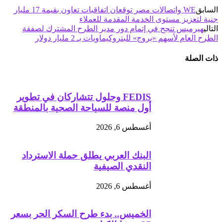
السابق
WE واتصالات مصر توقعان اتفاقيات تعاون بقيمة 17 مليار
جنية لتعزيز مستوى الخدمة المقدمة للعملاء
التالي
هيرميس تنجح في إتمام دور مدير الطرح المشترك لصفقة
الطرح العام لأسهم «بروج» للبتروكيماويات بـ 2 مليار دولار
ذات الصلة
FEDIS وحلول تتشاركان في تطوير
أول منصة للسياحة الصحية بالمنطقة
أغسطس 6, 2026
البنك العربي يطلق حملة الاسترداد
النقدي الصيفية
أغسطس 6, 2026
الخميس.. بدء طرح السكر الحر بسعر