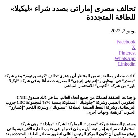
تحالف مصرى إماراتى بصدد شراء «ليكيلا»
للطاقة المتجددة
يونيو 2, 2022
Facebook
X
Pinterest
WhatsApp
Linkedin
أفادت مصادر مطلعة إنه من المنتظر أن يشتري تحالف ”كونسورتيوم“ يضم شركة
”مصدر“ في أبوظبي و“إنفينيتي إنرجي“ المصرية حصة أغلبية في شركة ”ليكيلا
باور“ من شركة ”أكتيس“ للاستثمار المباشر.
واجتذبت الصفقة اهتمامًا من جميع أنحاء العالم، بما في ذلك صندوق CNIC
الحكومي الصيني وشركة ”جلوبليك“ المملوكة بنسبة 70% لمجموعة CDC جروب
البريطانية، وشركة النفط الصينية العملاقة ”سينوبك“، وشركة الفحم ”إكسارو“
الجنوب أفريقية
، وجهات أخرى.
وستمنح الصفقة شركة ”مصدر“، المملوكة لشركة ”مبادلة“، وهي شركة
استثمارات سيادية إماراتية، أول موطئ قدم لها في جنوب القارة الأفريقية، والتي
يتوقع محللون أن تكون المركز الرئيس التالي لتطوير مصادر الطاقة المتجددة بعد