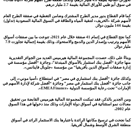
في سوق أبو ظبي للأوراق المالية بقيمة 2.7 مليار درهم.
كما قام القطاع بدور مدير الطرح المشترك وضامن التغطية في صفقة الطرح العام
لأسهم شركة «الخريف» لتنقية المياه والطاقة في السوق المالية السعودية (تداول)
بقيمة 144 مليون دولار.
كما نجح القطاع في إتمام 41 صفقة خلال عام 2021، تنوعت ما بين صفقات أسواق
الأسهم وترتيب وإصدار الدين والدمج والاستحواذ، وذلك بقيمة إجمالية تجاوزت 7.9
مليار دولار.
وبناءً على ذلك، حصدت المجموعة المالية هيرميس العديد من الجوائز التقديرية
منها جائزة “أفضل بنك استثمار بالأسواق المبتدئة”، وجائزة “أفضل مؤسسة في
إدارة صفقات أسواق الدين بأفريقيا” من مؤسسة «جلوبال فاينانس».
وكذلك جائزة “أفضل بنك استثماري في مصر” في استطلاع «أسيا موني»، إلى
جانب جائزة “أفضل بنك استثمار في مصر” وجائزة “أفضل شركة لإدارة الأسهم في
الإمارات” تحت رعاية المؤسسة الدولية «EMEA Finance».
ومن الجدير بالذكر، فقد تمكنت المجموعة المالية هيرميس القابضة من تحقيق
معدلات نمو استثنائية في أسواق دولة الإمارات وذلك منذ دخولها في هذا السوق
عام 2002،
كما نجحت في ترسيخ مكانتها الرائدة باعتبارها بنك الاستثمار الرائد في أسواق
منطقة الشرق الأوسط وشمال أفريقيا.