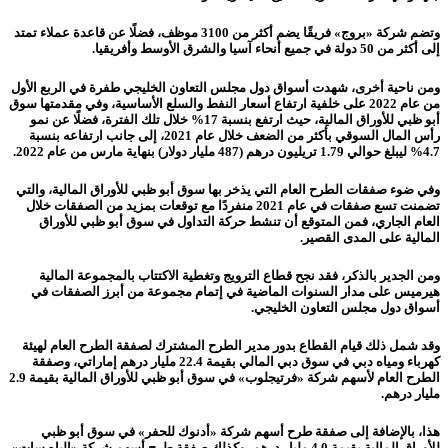
وتضم شركة «بروج» فريقًا يضم أكثر من 3100 موظف، فضلًا عن قاعدة عملاء تمتد
إلى أكثر من 50 دولة في جميع أنحاء آسيا والشرق الأوسط وأفريقيا.
ومن ناحية أخرى، شهدت أسواق دول مجلس التعاون الخليجي طفرة في الربع الأول
من عام 2022 على خلفية ارتفاع أسعار النفط والسلع الأساسية، وفي مقدمتها سوق
أبو ظبي للأوراق المالية، حيث ارتفع بنسبة 17% خلال تلك الفترة، فضلًا عن نمو
رأس المال السوقي بأكثر من الضعف خلال عام 2021، إلى جانب ارتفاعه بنسبة
4.7% ليبلغ حوالي 1.79 تريليون درهم (487 مليار دولار) بنهاية مارس من عام 2022.
وفي ضوء صفقات الطرح العام التي يذخر بها سوق أبو ظبي للأوراق المالية، والتي
تضمنت تسع صفقات في عام 2021 منفردًا مع توقعات بمزيد من الصفقات خلال
العام الجاري، فمن المتوقع أن تنشط حركة التداول في سوق أبو ظبي للأوراق
المالية على المدى القصير.
ومن الجدير بالذكر، فقد نجح قطاع الترويج وتغطية الاكتتاب بالمجموعة المالية
هيرميس على مدار السنوات الماضية في إتمام مجموعة من أبرز الصفقات في
أسواق دول مجلس التعاون الخليجي.
وقد شمل ذلك قيام القطاع بدور مدير الطرح المشترك لصفقة الطرح العام لهيئة
كهرباء ومياه دبي في سوق دبي المالي بقيمة 22.4 مليار درهم إماراتي، وصفقة
الطرح العام لأسهم شركة «فرتيجلوب» في سوق أبو ظبي للأوراق المالية بقيمة 2.9
مليار درهم.
هذا، بالإضافة إلى صفقة طرح أسهم شركة «أدنوك للحفر» في سوق أبو ظبي
للأوراق المالية بقيمة 4.0 مليار درهم، وكذلك صفقة طرح أسهم شركة «الياه سات»