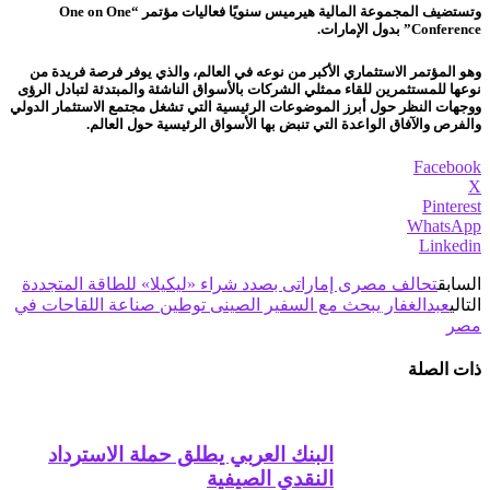
وتستضيف المجموعة المالية هيرميس سنويًا فعاليات مؤتمر “One on One
Conference” بدول الإمارات.
وهو المؤتمر الاستثماري الأكبر من نوعه في العالم، والذي يوفر فرصة فريدة من
نوعها للمستثمرين للقاء ممثلي الشركات بالأسواق الناشئة والمبتدئة لتبادل الرؤى
ووجهات النظر حول أبرز الموضوعات الرئيسية التي تشغل مجتمع الاستثمار الدولي
والفرص والآفاق الواعدة التي تنبض بها الأسواق الرئيسية حول العالم.
Facebook
X
Pinterest
WhatsApp
Linkedin
السابق
تحالف مصرى إماراتى بصدد شراء «ليكيلا» للطاقة المتجددة
التالي
عبدالغفار يبحث مع السفير الصينى توطين صناعة اللقاحات في
مصر
ذات الصلة
البنك العربي يطلق حملة الاسترداد
النقدي الصيفية