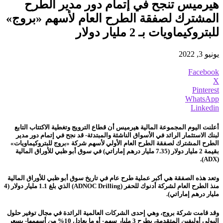
هيرميس تنجح في إتمام دور مدير الطرح
المشترك لصفقة الطرح العام لأسهم «بروج»
للبتروكيماويات بـ 2 مليار دولار
يونيو 3, 2022
Facebook
X
Pinterest
WhatsApp
Linkedin
أعلنت اليوم المجموعة المالية هيرميس أن قطاع الترويج وتغطية الاكتتاب التابع
لبنك الاستثمار الرائد في الأسواق الناشئة والمبتدئة- قد نجح في إتمام دور مدير
الطرح المشترك لصفقة الطرح العام الأولي لأسهم شركة «بروج للبتروكيماويات»
بقيمة 2 مليار دولار (7.35 مليار درهم إماراتي) في سوق أبو ظبي للأوراق المالية
(ADX).
وتعد هذه الصفقة هي أكبر عملية طرح عام في تاريخ سوق أبو ظبي للأوراق المالية
منذ الطرح العام لشركة أدنوك للحفر (ADNOC Drilling) الذي بلغ 1.1 مليار دولار (4
مليار درهم إماراتي).
وقد قامت شركة بروج، وهي إحدى الشركات العالمية الرائدة في مجال توفير حلول
البولي أوليفين المتقدمة، بطرح 3 مليار سهم- أو ما يعادل 10% من أسهمها- بسعر