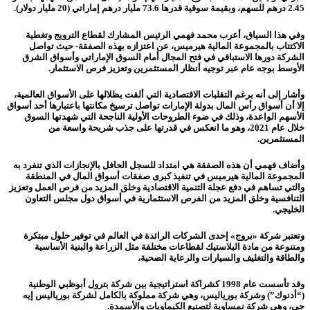
2.45 درهم للسهم، وبقيمة سوقية قدرها 73.6 مليار درهم إماراتي (20 مليار دولار).
وفي هذا السياق، أعرب محمد فهمي الرئيس المشارك لقطاع الترويج وتغطية
الاكتتاب بالمجموعة المالية هيرميس، عن اعتزازه بهذه الصفقة- حيث تواصل
الشركة دورها الاستباقي في فتح المجال أمام السوق الإماراتي وأسواق الشرق
الأوسط بوجه عام عبر توجيه أنظار المستثمرين وتعزيز فرص الاستثمار.
وأشار إلى أنه برغم التقلبات الاقتصادية التي ألقت بظلالها على الأسواق العالمية،
إلا أن أسواق رأس المال بدولة الإمارات تواصل ترسيخ مكانتها باعتبارها أحد أسواق
الأسهم الواعدة، وذلك في ضوء الطروحات الأولية الناجحة التي شهدتها السوق
خلال عام 2021، وهو ما انعكس في قدرتها على جذب شريحة واسعة من
المستثمرين.
وأضاف فهمي أن هذه الصفقة هي امتداد للسجل الحافل بالإنجازات الذي تنفرد به
المجموعة المالية هيرميس في تنفيذ كبرى صفقات أسواق المال في المنطقة
والتي تساهم في دفع عجلة التنمية الاقتصادية وخلق المزيد من فرص العمل وتعزيز
التنافسية وخلق المزيد من الفرص الاستثمارية في أسواق دول مجلس التعاون
الخليجي.
وتعتبر شركة «بروج» إحدى الشركات الرائدة في العالم في توفير حلول مبتكرة
ومتنوعة من مادة البلاستيك لقطاعات مختلفة مثل الزراعة والبنية الأساسية
والطاقة والتغليف والسيارات والرعاية الصحية،
وقد تأسست عام 1998 كشراكة استراتيجية بين شركة بترول أبوظبي الوطنية
(“أدنوك”) وشركة بورياليس، وهي شركة مملوكة بالكامل لشركة بورياليس إيه
جي، وهي شركة نمساوية لتصنيع الكيماويات والأسمدة.