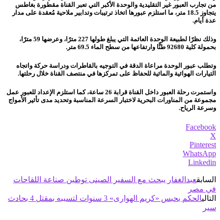
من تجارب العبور غير التقليدية والوحدة الأكبر التي تعبر القناة مقطورة بغاطس
يتجاوز 18.5 متر، ما استلزم عبورها اتخاذ ترتيبات وتدابير ملاحية مُعقدة على مدار
عدة أيام.
وذلك نظرًا لطبيعة الوحدة العائمة التي يبلغ طولها 227 مترًا، وعرضها 59 مترًا،
بحمولة كلية 92680 طنًّا وارتفاعها من سطح الماء 69.5 متر.
وتطلب عبور الوحدة مراعاة الدقة في التوجيه بالقاطرات ودراسة حركة واتجاه
التيارات الهوائية والمائية للحفاظ على تمركزها في منتصف القناة خلال رحلتها.
واستمرت رحلة العبور داخل القناة قرابة 26 ساعة، كما استلزم الإعداد للعبور عمل
مجموعة من المناورات البحرية لاختبار السرعة المناسبة وتحديد مدى تأثير الأمواج
وسرعة الرياح.
Facebook
X
Pinterest
WhatsApp
Linkedin
السابق
عبدالغفار يبحث مع السفير الصينى توطين صناعة اللقاحات
في مصر
التالي
الحكم بحبس «كريم الهوارى» 3 سنوات لتسببه بمقتل 4 بحادث
سير