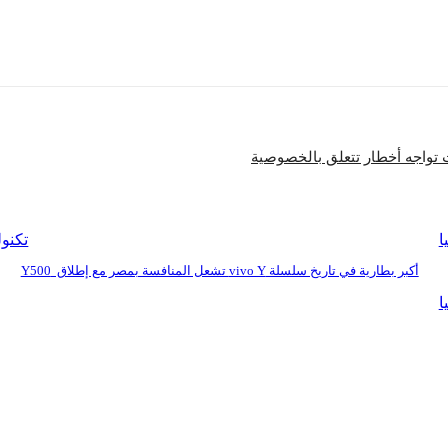
شارك
 تواجه أخطار تتعلق بالخصوصية
ا
تكنول
أكبر بطارية في تاريخ سلسلة vivo Y تشعل المنافسة بمصر مع إطلاق Y500
ا
بنا
للإعلان