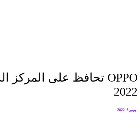
البنك العربي يطلق حملة الاسترداد النقدي الصيفية
أغسطس 6, 2026
سيتي إيدج توقع شراكة مع ڤودافون مصر لتوفير خدمات Triple Play الذكية بمشروع داون تاون بالعلمين الجديدة
أغسطس 6, 2026
تكنولوجيا
OPPO تحافظ على المركز الرابع عالمياً بقطاع الهواتف الذكية خلال الربع الأول...
تكنولوجيا
OPPO تحافظ على المركز ا
2022
يونيو 5, 2022