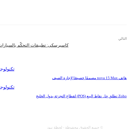
التالي
كاسبرسكى: تطبيقات التحكّم بالسيارات
اقرأ المزيد
تكنولوجي
هاتف nova 15 Max مصممًا خصيصًا لإجازة الصيف
تكنولوجي
Zoho تطلق حل نقاط البيع (POS) لقطاع التجزئة بدول الخليج
عنا
سياسة النشر
اتصل 
© جميع الحقوق محفوظة - لحظة نيوز