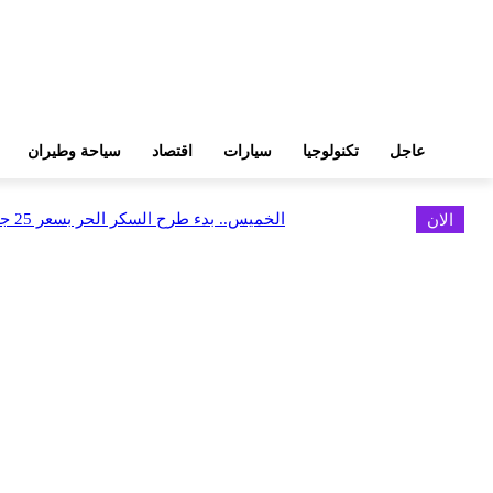
عاجل
تكنولوجيا
سيارات
اقتصاد
سياحة وطيران
الان
الخميس.. بدء طرح السكر الحر بسعر 25 جنيهًا للكيلو
اخر الاخبار
البورصة وجهاز التمثيل التجاري يروجان لسوق المال وجذب الاستثمارات الأجن
أغسطس 6, 2026
FEDIS وحلول تتشاركان في تطوير أول منصة للسياحة الصحية بالمنطقة
أغسطس 6, 2026