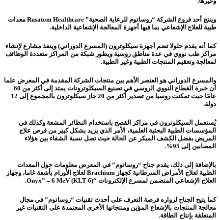
وغيرها.
وينتج أحد فروع الشركة “روساتوم للرعاية الصحية” Rusatom Healthcare معدات
طبية للعلاج الإشعاعي بما فيها أجهزة المعالجة الإشعاعية الداخلية.
كما أنه يقدم حلولا تضم أجهزة سيكلوترون (المسرع الدوراني) وينفذ مشارع لإنشاء
مراكز طب نووي في عدة مناطق روسية ويطور شبكة من المراكز متعددة الوظائف
لمعالجة وتعقيم المنتجات الطبية وغير الطبية.
والمسرع الدوراني هو العنصر الأهم بين منتجات الشركة المقدمة في المعرض علما
أن خبرة القطاع النووي الروسي في تصنيع السيكلوترونات يمتد إلى أكثر من 60
عامًا حيث تمكنت روسيا من تصدير أكثر من 20 جاز سيكلوترون بالمجموع إلى 12
دولة.
يُستعمل السيكلوترون في مراكز الفصح باستخدام النظائر المشعة وكذلك في
المؤسسات الطبية البحثية العلمية، الأمر الذي يزيد بشكل كبير من فرص علاج
المريض بفضل الكشف المبكر عن الحالة حيث تصل نسبة الشفاء بين هؤلاء
المصابين إلى 95%.
بالإضافة إلى ذلك، يقدم جناح “روساتوم” في المعرض معلومات حول المعدات
الطبية لعلاج الأمراض السرطانية كجهاز Brachium لعلاج الأورام بأشعة غاما، وجهاز
العلاج الإشعاعي المتضمن لمسرع الإلكترونات “Onyx” – 6 MeV (KLT-6).
كما يتيح الجناح لزواره فرصة التعرف على أحدث تقنيات “روساتوم” في مجال
معالجة المنتجات بالإشعاع المؤين ومنتجاتها الأخرى المعتمدة على التقنيات غير
المتعلقة بإنتاج الطاقة.