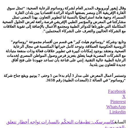
وقال إيغور أوبروبوف المدير العام لشركة روساتوم للرعاية الصحية: “تمثل سوق
القارة الإفريقية الآن ومصر بصفتها الدولة الرائدة اقتصاديا بين بلدان القارة
السمراء، وجهة هامة استراتيجيًا بالنسبة لنا لتطوير التعاون. بهذا المعنى تمثل
مشاركتنا في المعرض والمؤتمر الطبي الإفريقي فرصة رائعة لعرض الحلول الصحية
المتكاملة التي طورناها للدوائر الطبية ومجتمع الأعمال بالإضافة إلى تقوية العلاقات
مع الشركاء الحاليين والتعرف على الشركاء المحتملين”.
وتابع: وشركة “روساتوم هيلث كير” هي قسم من أقسام مجموعة “روساتوم”
الروسية الحكومية العملاقة، وتوحد كامل خبراتها المكتسبة في مجال الرعاية
الصحية. ونعتقد بوجود إمكانات كبيرة في تطوير علاقات فعالة وذات منفعة متبادلة
مع الشركات المصرية فيما يتعلق بتعزيز فرص وصول المواطن المصري لخدمات
الرعاية الطبية عالية التقنية. إنني على قناعة بأن تساعد جهودنا على فتح آفاق
جديدة للتعاون بين بلدينا.
وتستمر أعمال المعرض على مدار 3 أيام بدءا من 5 وحتى 7 يونيو. ويقع جناح شركة
“روساتوم” في الصالة 2 (المعدات الطبية) رقم 365В.
Facebook
X
Pinterest
WhatsApp
Linkedin
السابق
كاسبرسكى: تطبيقات التحكّم بالسيارات تواجه أخطار تتعلق
بالخصوصية