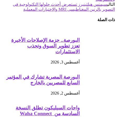
التالي
سيمنس هيلثينيرز تستعرض أحدث حلولها التكنولوجية فى
التصوير بالرنين المغناطيسى MRI والإختبارات المعملية
ذات الصلة
البورصة.. حزمة الإصلاحات الأخيرة
تعزز تطوير السوق وتجذب
الاستثمارات
أغسطس 3, 2026
البورصة المصرية تشارك في المؤتمر
السابع للمصريين بالخارج
أغسطس 2, 2026
واحات السيليكون تطلق النسخة
السادسة من Waha Connect