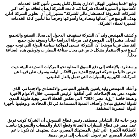
وتابع “قمنا بتطوير الهيكل الاداري بشكل كامل يضمن تأمين كافة الخدمات
الأساسية و المميزة لعملاء شركتنا كما قامت الشركة ايضا بالتعاقد مع أحد اكبر
الشركات المعروفة كمستشار مالي للشركة” مشيرا إلى أن تطوير الشركة اداريا
بهدف التوسع في أعمالها ومصادرها وأسواقها وحرصاً منا لتأمين كافة الخدمات
المميزة لعملاء الشركة.
و كشف المهندس وليد أن الشركة تستهدف الدخول إلى مجال التصنيع والتجميع
المحلى مشيرا إلى الموضوع فى مرحلة الدراسة حاليا وسوف يعلن جميع
التفاصيل قريبا موضحا أن الشركة تسعى لمواكبة سياسة الدولة التي توجه جهود
كبيرة نحو الاستثمار بشكل خاص في مجال صناعة السيارات وتوطين هذه الصناعة
محلياً.
واستطرد، بالإضافة إلى دفع السوق المحلية نحو المركبات الصديقة للبيئة حيث
ندرس حاليا مع شركة فورثينج العديد من الأفكار الهامة وسوف نعلن قريبا عن
المركبات الكهربية والسيارات التى تعمل بالغاز الطبيعى.
و أشاد المهندس وليد ياسين بالتطور السياسي والاقتصادي والاجتماعي الذى
تشهده مص بعد الإصلاحات التي أطلقها الرئيس السيسي، خلال الأعوام الأخيرة
وبصفة خاصة “رؤية مصر 2030” التى تعكس الخطة الاستراتيجية طويلة المدى
للدولة لتحقيق مبادئ وأهداف التنمية المستدامة في كل المجالات، وتوطينها بأجهزة
الدولة المصرية المختلفة.
و
من جانبه قال الشاذلي مصطفى رئيس قطاع التسويق: أن الشركة كونت فريق
عمل مميز في قطاع السيارات (الصيانة وقطع الغيار والمبيعات والتسويق) يناسب
الانطلاقة الكبيرة التي تليق بالمستهلك المصري حيث نستهدف ان نكون داعم
للاقتصاد المصري عبر تحويل التحديات إلى فرص ذهبية.