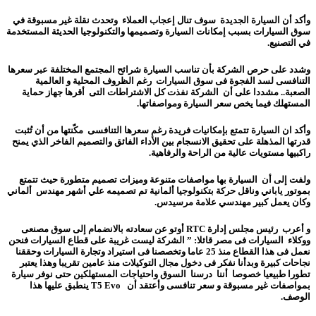
وأكد أن السيارة الجديدة سوف تنال إعجاب العملاء وتحدث نقلة غير مسبوقة في
سوق السيارات بسبب إمكانات السيارة وتصميمها والتكنولوجيا الحديثة المستخدمة
في التصنيع.
وشدد على حرص الشركة بأن تناسب السيارة شرائح المجتمع المختلفة عبر سعرها
التنافسى لسد الفجوة فى سوق السيارات رغم الظروف المحلية و العالمية
الصعبة.. مشددا على أن الشركة نفذت كل الاشتراطات التى أقرها جهاز حماية
المستهلك فيما يخص سعر السيارة ومواصفاتها.
وأكد ان السيارة تتمتع بإمكانيات فريدة رغم سعرها التنافسى مكّنتها من أن تُثبت
قدرتها المذهلة على تحقيق الانسجام بين الأداء الفائق والتصميم الفاخر الذي يمنح
راكبيها مستويات عالية من الراحة والرفاهية.
ولفت إلى أن السيارة بها مواصفات متنوعة وميزات تصميم متطورة حيث تتمتع
بموتور ياباني وناقل حركة بتكنولوجيا ألمانية تم تصميمه علي أشهر مهندس ألماني
وكان يعمل كبير مهندسي علامة مرسيدس.
و أعرب رئيس مجلس إدارة RTC أوتو عن سعادته بالانضمام إلى سوق مصنعى
ووكلاء السيارات فى مصر قائلا: ” الشركة ليست غريبة على قطاع السيارات فنحن
نعمل فى هذا القطاع منذ 25 عاما وتخصصنا فى استيراد وتجارة السيارات وحققنا
نجاحات كبيرة وبدأنا نفكر فى دخول مجال التوكيلات منذ عامين تقريبا وهذا يعتبر
تطورا طبيعيا خصوصا أننا درسنا السوق واحتياجات المستهلكين حتى نوفر سيارة
بمواصفات غير مسبوقة و سعر تنافسى وأعتقد أن T5 Evo ينطبق عليها هذا
الوصف.