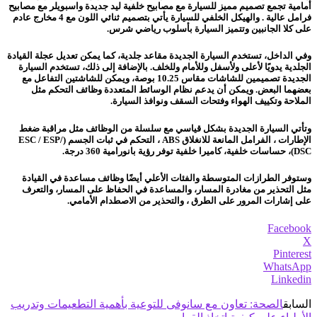
أمامية تجمع تصميم مميز للسيارة مع مصابيح خلفية ليد جديدة واسبويلر مع مصابيح
فرامل عالية . والهيكل الخلفي للسيارة يأتي بتصميم ثنائي اللون مع 4 مخارج عادم
على كلا الجانبين وتتميز السيارة بأسلوب رياضي شرس.
وفي الداخل، تستخدم السيارة الجديدة مقاعد جلدية، كما يمكن تعديل عجلة القيادة
الجلدية يدويًا لأعلى ولأسفل وللأمام وللخلف. بالإضافة إلى ذلك، تستخدم السيارة
الجديدة تصميمين للشاشات مقاس 10.25 بوصة، ويمكن للشاشتين التفاعل مع
بعضهما البعض. ويمكن أن يدعم نظام الوسائط المتعددة وظائف التحكم مثل
الملاحة وتكييف الهواء وفتحات السقف ونوافذ السيارة.
وتأتي السيارة الجديدة بشكل قياسي مع سلسلة من الوظائف مثل مراقبة ضغط
الإطارات ، الفرامل المانعة للانغلاق ABS ، التحكم في ثبات الجسم (ESC / ESP/
DSC)، حساسات خلفية، كاميرا خلفية توفر رؤية بانورامية 360 درجة.
وستوفر الطرازات المتوسطة والفئات الأعلي أيضًا وظائف مساعدة في القيادة
مثل التحذير من مغادرة المسار، والمساعدة في الحفاظ على المسار، والتعرف
على إشارات المرور على الطرق ، والتحذير من الاصطدام الأمامي.
Facebook
X
Pinterest
WhatsApp
Linkedin
السابق
الصحة: تعاون مع سانوفى للتوعية بأهمية التطعيمات وتدريب