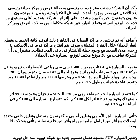
وأكد أن الشركة دشنت مقر خدمات رئيسى به صالة عرض و مركز صيانة رئيسى
يعد الأفضل في مصر ومزود بأحدث الوسائل التكنولوجية ويعمل به مهندسون
وفنيون يتمتعون بخبرة كبيرة مشددا علي إلتزام الشركة بتقديم أعلى مستوى من
خدمات البيع والصيانة وقطع الغيار، عبر شبكة متكاملة من صالات العرض ومراكز
الصيانة.
وأضاف أنه تم تدشين 5 مراكز للصيانة فى القاهرة ذلك لتوفير كافة الخدمات وقطع
الغيار للعملاء خلال الفترة المقبلة و سوف يتم افتتاح مراكز قريبا فى الاسكندرية
وإحدى مدن الصعيد مع وجود خطة للانتشار فى باقى المحافظات.. مشيرا إلى أن
الشركة تعاقدت مع 20 موزع معتمد لتوزيع السيارة على العملاء.
وقدمت السيارة في 4 فئات بمحرك 1500 سي سي رباعي الاسطوانات تيربو وناقل
حركة DCT من 7 سرعات أوتوماتيك بقوة اجمالي 197 حصان وعزم دوران 285
نيوتن متر . ويبلغ طول السيارة 4.565 مم وعرضها 1.860 مم وارتفاعها 1.690 مم.
وتقدم بقاعدة عجلات بطول 2.715 مم.
كما تتسع السيارة لنحو 5 مقاعد وهي من فئة الـSUV مع خزان وقود سعة 55 لتر
واستهلاك وقود بواقع 6.6 لتر لكل 100 كم . كما تتسارع السيارة الي 100 كم في
الساعة في 9.5 ثانية.
وتأتي السيارة بالجر الأمامي وتعليق أمامي ماكفرسون مستقل وتعليق خلفي متعدد
الوصلات مع أقراص فرامل أمامية مهواة وأقراص خلفية صلبة. وتأتي بعحلات 19
بوصة.
وتعتبر السيارة SUV مدمجة تحمل تصميم جديد مع شبكة تهوية بمداخل تهوية