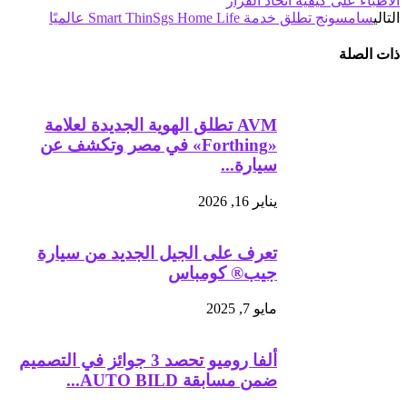
الأطباء على كيفية اتخاذ القرار
التالي
سامسونج تطلق خدمة Smart ThinSgs Home Life عالميًا
ذات الصلة
AVM تطلق الهوية الجديدة لعلامة
«Forthing» في مصر وتكشف عن
سيارة...
يناير 16, 2026
تعرف على الجيل الجديد من سيارة
جيب®️ كومباس
مايو 7, 2025
ألفا روميو تحصد 3 جوائز في التصميم
ضمن مسابقة AUTO BILD...