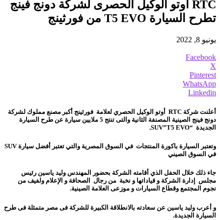
RTC أوتو الوكيل الحصرى لشركة دونج فينج
تطرح السيارة T5 EVO من فورثينج
يونيو 8, 2022
Facebook
X
Pinterest
WhatsApp
Linkedin
أعلنت شركة RTC أوتو الوكيل الحصري لعلامة فورثينج أكبر مصنع مملوك لشركة
دونج فينج الصينية المصنفة الثانية والتى تنتج 5 ملايين سيارة عن طرح السيارة
الجديدة “SUV”T5 EVO.
وتعتبر السيارة باكورة المنتجات في السوق المصرية والتي تعتبر أفضل سيارة SUV
في السوق الصيني
جاء ذلك خلال الحفل الذي أقامته الشركة بحضور المهندس وليد ياسين رئيس
مجلس إدارة الشركة و قياداتها و نخبة من رجال الصحافة و الإعلام ولفيف من
نجوم المجتمع وقطاع السيارات و موزعى العلامة الصينية.
و أعرب وليد ياسين عن سعادته بالانطلاقة الكبيرة للشركة فى مصر متمثلة فى طرح
السيارة الجديدة.