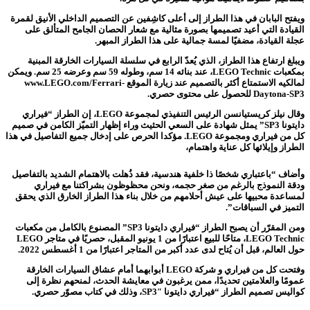
ويفتح البابان في هذا الطراز إلى أعلى كاشِفين عن التصميم الداخلي الأنيق لقمرة
القيادة التي أعيد تصميمها بصورة مثالية مع شعار الحصان الجامح المتألق على
عجلة القيادة، مضفيًا لمسة جمالية على هذا الطراز المبهر.
ويبلغ ارتفاع هذا الطراز، الذي يُعدّ الرابع في سلسلة السيارات الخارقة المبنية
بمكعبات LEGO Technic، عند بنائه 14 سم، وطوله 59 سم وعرضه 25 سم. ويمكن
لمالكيه الاستمتاع أكثر بالتصميم عند زيارة الموقع www.LEGO.com/Ferrari-
Daytona-SP3 للحصول على محتوى حصري.
وقال نيلز كريستيانسن الرئيس التنفيذي لمجموعة LEGO، إن الطراز “فيراري
دايتونا SP3” يمثل شهادة على السعي الحثيث وراء إظهار التميّز الكامن في صميم
كل من فيراري ومجموعة LEGO.
مؤكدا الحرص على إدخال جميع التفاصيل في هذا
الطراز وإيلائها كل عناية واهتمام،
وأضاف “باعتباري شخصًا ذا خلفية هندسية، فقد ذُهلت بالاهتمام الشديد بالتفاصيل
ودقة النموذج بالرغم من صغر حجمه، ونحن محظوظون بشراكتنا مع فيراري
لمساعدة محبيها على عيش أحلامهم من خلال بناء هذا الطراز الخارق الذي يحقق
التميز في السباقات”.
ومن المقرّر أن يصبح الطراز “فيراري دايتونا SP3” المصنوع بالكامل من مكعبات
LEGO Technic، متاحًا للبيع اعتبارًا من 1 يونيو المقبل، حصريًا في متاجر LEGO
حول العالم، قبل أن يُتاح لدى عدد أكبر من المتاجر اعتبارًا من 1 أغسطس 2022.
وفتحت كل من فيراري و شركة LEGO أبوابهما أمام عشاق السيارات الخارقة
عمومًا والعلامتين تحديدًا، ممن يرغبون في معايشة الحدث، لمنحهم نظرة إلى
كواليس تصميم الطراز “فيراري دايتونا SP3″، وذلك في كتاب مصوّر حصري.