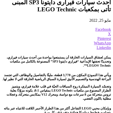
أحدث سيارات فيرارى دايتونا SP3 المبنى
تأتى بمكعبات LEGO Technic
مايو 25, 2022
Facebook
X
Pinterest
WhatsApp
Linkedin
يمكن لعشاق السيارات الخارقة أن يستمتعوا بواحدة من أحدث سيارات فيراري،
وتحديدًا تحفتها الإبداعية “فيراري دايتونا SP3” المصنوعة بالكامل من مكعبات
LEGO® Technic™.
ويأتي هذا النموذج المكوّن من 3,778 قطعة، مليئًا بالتفاصيل والوظائف التي تجسد
البراعة الهندسية والتصميم الأنيق لسيارة السباق الرياضية الخارقة التي لا نظير لها.
وتجسّد السيارة المبتكرة روح السباقات الحيّة في قلب علامة فيراري، ويتميز
الطراز المصنوع من مكعبات LEGO Technic بمقياس 8:1، بكونه مزوّدًا بعلبة
تروس متحركة من 8 سرعات مع دواسة، ومحرك V12 بمكابس متحركة، وعجلات
مطلية باللون الفضي.
وبإمكان محبي LEGO التفاعل أكثر من هذا الطراز الأحمر اللافت للانتباه عبر بنائه
بتصاميم خطوط ديناميكا هوائية متغيرة في كل مرة.