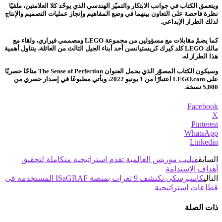
ويتعمق الكتاب في جوانب الابتكار والتميّز الهندسي الذي يوحّد كلا العلامتين، ملقيًا
نظرة فاحصة على التعاون بينهما في وضع المفاهيم وإنجاز عمليات التصميم والإنتاج
لذلك الطراز الإبداعي.
كما يضمّ مقابلات مع مسؤولين من مجموعة LEGO ومصممي فيراري، ولقاء مع
مالك LEGO كلد كيرك كريستيانسن أحد أبناء الجيل الثالث من العائلة، يتناول أهمية
هذا الطراز له.
وسيكون الكتاب المصوّر الذي يحمل العنوان The Sense of Perfection متاحًا حصريًا
على LEGO.com اعتبارًا من 1 يونيو 2022، ويأتي مطبوعًا في إصدار حصري من
5,000 نسخة.
Facebook
X
Pinterest
WhatsApp
Linkedin
السابق
فيليب موريس العالمية تقدم استراتيجية متكاملة لتحقيق
أهداف الاستدامة
التالي
كاسبرسكى تكتشف 9 ثغرات بمنصة ISaGRAF المستخدمة فى
قطاعات استراتيجية
ذات الصلة