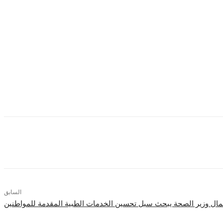
 من شأنها دعم مشاركة العنصر الحيوى والهام فى مجال الانشطة الرياضية.
لها العمرية تهتم بهذه الرياضات سواء للممارسة فى بداية مرحلة الصبا او بالتاثير
ائد متعددة”.
ء واتاحة الفرص للشقيقات من كافة ارجاء الوطن العرب
.
السابق
عمال وزير الصحة يبحث سبل تحسين الخدمات الطبية المقدمة للمواطنين