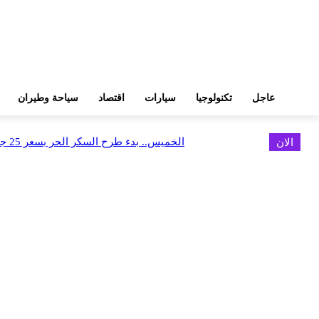
عاجل
تكنولوجيا
سيارات
اقتصاد
سياحة وطيران
الان
الخميس.. بدء طرح السكر الحر بسعر 25 جنيهًا للكيلو
اخر الاخبار
البورصة وجهاز التمثيل التجاري يروجان لسوق المال وجذب الاستثمارات الأجن
أغسطس 6, 2026
FEDIS وحلول تتشاركان في تطوير أول منصة للسياحة الصحية بالمنطقة
أغسطس 6, 2026