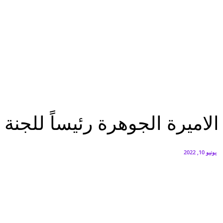
البنك العربي يطلق حملة الاسترداد النقدي الصيفية
أغسطس 6, 2026
سيتي إيدج توقع شراكة مع ڤودافون مصر لتوفير خدمات Triple Play الذكية بمشروع داون تاون بالعلمين الجديدة
أغسطس 6, 2026
تقارير
الاميرة الجوهرة رئيساً للجنة النسائية للألعاب الإلكترونية و أمنية يحيى أمينا عاماً
تقارير
الاميرة الجوهرة رئيساً للجنة ا
يونيو 10, 2022