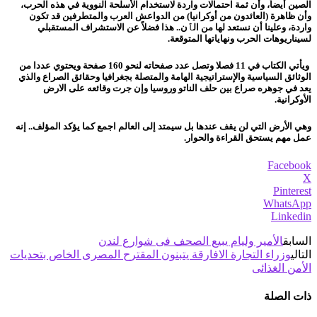
الصين أيضاً، وأن ثمة احتمالات واردة لاستخدام الأسلحة النووية في هذه الحرب،
وأن ظاهرة (العائدون من أوكرانيا) من الدواعش العرب والمتطرفين قد تكون
واردة، وعلينا أن نستعد لها من الٱن..
هذا فضلاً عن الاستشراف المستقبلي
لسيناريوهات الحرب ونهاياتها المتوقعة.
ويأتي الكتاب في 11 فصلا وتصل عدد صفحاته لنحو 160 صفحة ويحتوي عددا من
الوثائق السياسية والإستراتيجية الهامة والمتصلة بجغرافيا وحقائق الصراع والذي
يعد في جوهره صراع بين حلف الناتو وروسيا وإن جرت وقائعه على الارض
الأوكرانية.
وهي الأرض التي لن يقف عندها بل سيمتد إلى العالم اجمع كما يؤكد المؤلف.. إنه
عمل مهم يستحق القراءة والحوار.
Facebook
X
Pinterest
WhatsApp
Linkedin
السابق
الأمير وليام يبيع الصحف فى شوارع لندن
التالي
وزراء التجارة الافارقة يتبنون المقترح المصرى الخاص بتحديات
الأمن الغذائى
ذات الصلة