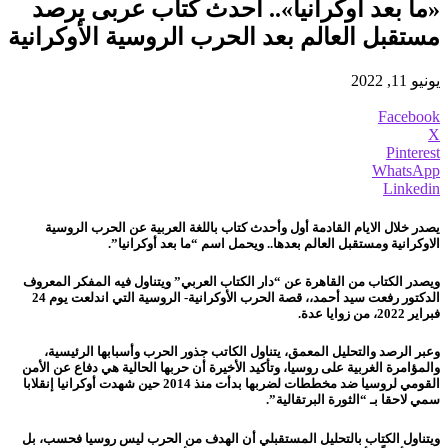
«ما بعد أوكرانيا».. أحدث كتاب عربى يرصد
مستقبل العالم بعد الحرب الروسية الأوكرانية
يونيو 11, 2022
Facebook
X
Pinterest
WhatsApp
Linkedin
يصدر خلال الايام القادمة أول وأحدث كتاب باللغة العربية عن الحرب الروسية
الاوكرانية ومستقبل العالم بعدها.. ويحمل اسم
“ما بعد أوكرانيا”.
ويصدر الكتاب من القاهرة عن “دار الكتاب العربي” ويتناول فيه المفكر المعروف
الدكتور رفعت سيد أحمد،، قصة الحرب الأوكرانية- الروسية التي اندلعت يوم 24
فبراير 2022، من زوايا عدة.
وعبر الرصد والتحليل المعمق، يتناول الكاتب جذور الحرب وأسبابها الرئيسية،
والمؤامرة الغربية على روسيا، وتأكيد الأخيرة أن حربها الحالية هي دفاع عن الأمن
القومي لروسيا ضد مخططات لضربها بدأت منذ 2014 حين شهدت أوكرانيا إنقلابا
سمي لاحقا بـ “الثورة البرتقالية”.
ويتناول الكتاب بالتحليل المستقبلي أن الهدف من الحرب ليس روسيا فحسب، بل