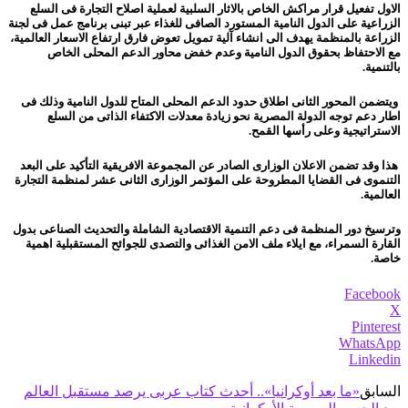
الاول تفعيل قرار مراكش الخاص بالاثار السلبية لعملية اصلاح التجارة فى السلع
الزراعية على الدول النامية المستورد الصافى للغذاء عبر تبنى برنامج عمل فى لجنة
الزراعة بالمنظمة يهدف الى انشاء آلية تمويل تعوض فارق ارتفاع الاسعار العالمية،
مع الاحتفاظ بحقوق الدول النامية وعدم خفض محاور الدعم المحلى الخاص
بالتنمية.
ويتضمن المحور
الثانى اطلاق حدود الدعم المحلى المتاح للدول النامية وذلك فى
اطار دعم توجه الدولة المصرية نحو زيادة معدلات الاكتفاء الذاتى من السلع
الاستراتيجية وعلى رأسها القمح.
هذا وقد تضمن الاعلان الوزارى الصادر عن المجموعة الافريقية التأكيد على البعد
التنموى فى القضايا المطروحة على المؤتمر الوزارى الثانى عشر لمنظمة التجارة
العالمية.
وترسيخ دور المنظمة فى دعم التنمية الاقتصادية الشاملة والتحديث الصناعى بدول
القارة السمراء، مع ايلاء ملف الامن الغذائى والتصدى للجوائح المستقبلية اهمية
خاصة.
Facebook
X
Pinterest
WhatsApp
Linkedin
السابق
«ما بعد أوكرانيا».. أحدث كتاب عربى يرصد مستقبل العالم