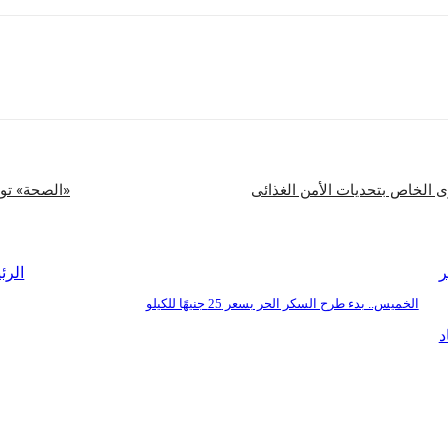
شارك
رى الخاص بتحديات الأمن الغذائى
«الصحة» توج
ر
الرئ
الخميس.. بدء طرح السكر الحر بسعر 25 جنيهًا للكيلو
د