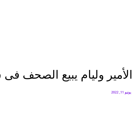
البنك العربي يطلق حملة الاسترداد النقدي الصيفية
أغسطس 6, 2026
سيتي إيدج توقع شراكة مع ڤودافون مصر لتوفير خدمات Triple Play الذكية بمشروع داون تاون بالعلمين الجديدة
أغسطس 6, 2026
الرئيسية
الأمير وليام يبيع الصحف فى شوارع لندن
الرئيسية
عاجل
منوعات
الأمير وليام يبيع الصحف فى 
يونيو 11, 2022