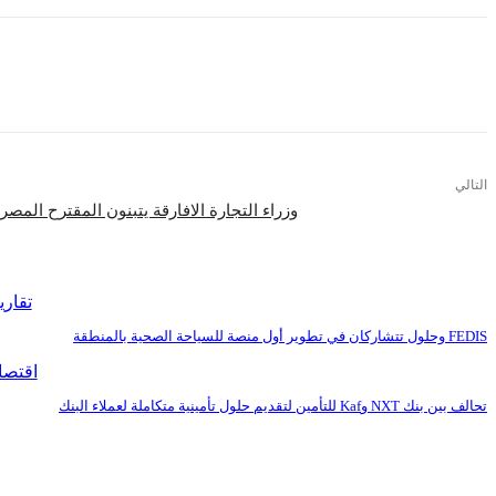
التالي
وزراء التجارة الافارقة يتبنون المقترح المص
اقرأ المزيد
تقاري
FEDIS وحلول تتشاركان في تطوير أول منصة للسياحة الصحية بالمنطقة
اقتصا
تحالف بين بنك NXT وKaf للتأمين لتقديم حلول تأمينية متكاملة لعملاء البنك