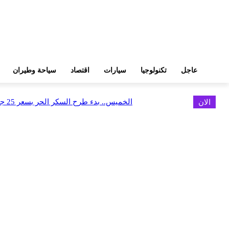
عاجل
تكنولوجيا
سيارات
اقتصاد
سياحة وطيران
الان
الخميس.. بدء طرح السكر الحر بسعر 25 جنيهًا للكيلو
اخر الاخبار
البورصة وجهاز التمثيل التجاري يروجان لسوق المال وجذب الاستثمارات الأجن
أغسطس 6, 2026
FEDIS وحلول تتشاركان في تطوير أول منصة للسياحة الصحية بالمنطقة
أغسطس 6, 2026