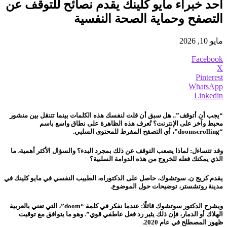
أحد خبراء مايو كلينك يقدم نصائح للتوقف عن
التصفح وحماية الصحة النفسية
مايو 10, 2026
Facebook
X
Pinterest
WhatsApp
Linkedin
“يجب أن أتوقف”.. هل سبق أن قلت لنفسك هذه الكلمات بينما تتنقل بين منشور
محبط وآخر على الإنترنت؟ تُعرف هذه الظاهرة على نطاق واسع باسم
“doomscrolling”، أي التصفح المفرط للمحتوى السلبي.
وقد تتساءل: لماذا يصعب التوقف عن ذلك بمجرد البدء؟ والسؤال الأكثر أهمية، ما
الذي يمكنك فعله للخروج من هذه الدوامة السلبية؟
يقدم كريج ن. سوتشوك، حاصل على الدكتوراه، الطبيب النفسي في مايو كلينك في
مدينة روتشستر، توضيحات حول الموضوع.
ويشرح الدكتور سوتشوك قائلًا: عندما نفكر في كلمة “doom”، التي تعني بالعربية
الهلاك أو الدمار، فإن ذلك يثير رد فعل عاطفي قوي”. وهو ما يتوافق مع توقيت
ظهور المصطلح في عام 2020.