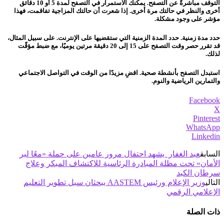
التوقف مباشرةً عن التصفح. يمكنك الاستمرار في التصفح لمدة 5 أو 10 دقائق
أخرى والنظر في حالتك مرة أخرى. إذا شعرت أن حالتك المزاجية تفاقمت، فهذا
مؤشر على وجود مشكلة.
حدد مدة زمنية. حدد المدة الزمنية التي ستقضيها على الإنترنت. على سبيل المثال،
قد تقرر حصر وقت التصفح على 15 إلى 20 دقيقة مرتين يوميًا، مع ضبط مؤقّت
لذلك.
استبدل التصفح بأنشطة صحية. اقضِ مزيدًا من الوقت في التواصل الاجتماعي
والتمارين الرياضية والنوم.
Facebook
X
Pinterest
WhatsApp
Linkedin
السابق
عبد الغفار يشهد احتفال مرور عامين على حملة «معًا لبر
الأمان» تحت مظلة المبادرة الرئاسية للاكتشاف المبكر وعلاج
سرطان الكبد
التالي
وزير الإعلام ورئيس AASTEM يبحثان سبل تطوير التعليم
الإعلامي الرقمي
ذات الصلة