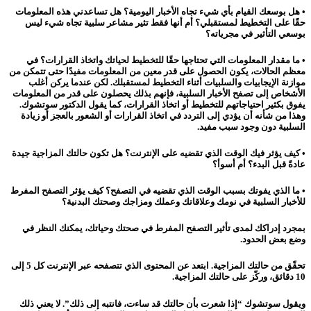
• هل بوسعك القيام بأي شيء تجاه الأخبار اليومية؟ هل تساعدني هذه المعلومات
حقًا على التخطيط لمستقبلي؟ أم أنها فقط تثير مشاعر سلبية تجاه شيء ليس
بوسعي التأثير في مجرياته؟
• ما مقدار المعلومات التي تحتاجها حقًا للتخطيط لحياتك واتخاذ القرارات؟ في
معظم الحالات، يكون الحصول على قدر معين من المعلومات مفيدًا حتى تتمكن من
موازنة الإيجابيات والسلبيات أثناء التخطيط لمستقبلك. لكن عندما يركن أغلب
الأشخاص إلى تصفح الأخبار السلبية، فإنهم بذلك يحصلون على قدر من المعلومات
يفوق بكثير احتياجاتهم للتخطيط أو اتخاذ القرارات، كما يقول الدكتور سوتشوك.
وهذا من شأنه أن يؤدي إلى التردد في اتخاذ القرارات أو الشعور بالعجز أو زيادة
السلبية دون وجود سبب مفيد.
• كيف يؤثر فيك الوقت الذي تقضيه على الإنترنت؟ هل تكون حالتك المزاجية جيدة
عادةً قبل البدء؟ أم أسوأ؟
• ما الذي يفوتك بسبب الوقت الذي تقضيه في التصفح؟ كيف يؤثر التصفح المفرط
للأخبار السلبية في نومك وعلاقاتك وعملك ومزاجك وصحتك البدنية؟
بمجرد إدراكك لمدى تأثير التصفح المفرط في صحتك وحياتك، يمكنك النظر في
وضع بعض الحدود.
تحقّق من حالتك المزاجية. ابتعد عن المحتوى الذي تتصفحه عبر الإنترنت كل 5 إلى
10 دقائق، وركّز على حالتك المزاجية.
ويقول سوتشوك “إذا شعرت بأن حالتك قد ساءت، فانتبه إلى ذلك”. لا يعني ذلك