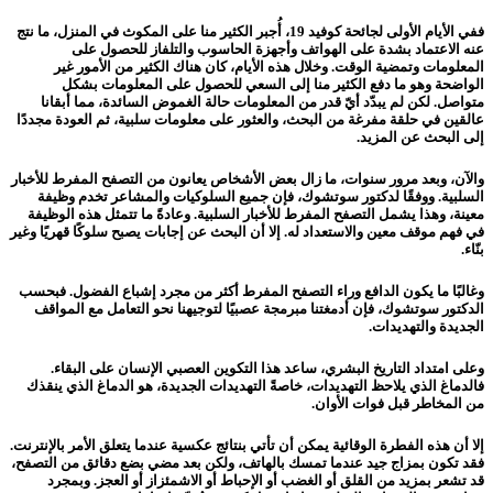
ففي الأيام الأولى لجائحة كوفيد 19، أُجبر الكثير منا على المكوث في المنزل، ما نتج
عنه الاعتماد بشدة على الهواتف وأجهزة الحاسوب والتلفاز للحصول على
المعلومات وتمضية الوقت. وخلال هذه الأيام، كان هناك الكثير من الأمور غير
الواضحة وهو ما دفع الكثير منا إلى السعي للحصول على المعلومات بشكل
متواصل. لكن لم يبدّد أيّ قدر من المعلومات حالة الغموض السائدة، مما أبقانا
عالقين في حلقة مفرغة من البحث، والعثور على معلومات سلبية، ثم العودة مجددًا
إلى البحث عن المزيد.
والآن، وبعد مرور سنوات، ما زال بعض الأشخاص يعانون من التصفح المفرط للأخبار
السلبية. ووفقًا لدكتور سوتشوك، فإن جميع السلوكيات والمشاعر تخدم وظيفة
معينة، وهذا يشمل التصفح المفرط للأخبار السلبية. وعادةً ما تتمثل هذه الوظيفة
في فهم موقف معين والاستعداد له. إلا أن البحث عن إجابات يصبح سلوكًا قهريًا وغير
بنّاء.
وغالبًا ما يكون الدافع وراء التصفح المفرط أكثر من مجرد إشباع الفضول. فبحسب
الدكتور سوتشوك، فإن أدمغتنا مبرمجة عصبيًا لتوجيهنا نحو التعامل مع المواقف
الجديدة والتهديدات.
وعلى امتداد التاريخ البشري، ساعد هذا التكوين العصبي الإنسان على البقاء.
فالدماغ الذي يلاحظ التهديدات، خاصةً التهديدات الجديدة، هو الدماغ الذي ينقذك
من المخاطر قبل فوات الأوان.
إلا أن هذه الفطرة الوقائية يمكن أن تأتي بنتائج عكسية عندما يتعلق الأمر بالإنترنت.
فقد تكون بمزاج جيد عندما تمسك بالهاتف، ولكن بعد مضي بضع دقائق من التصفح،
قد تشعر بمزيد من القلق أو الغضب أو الإحباط أو الاشمئزاز أو العجز. وبمجرد