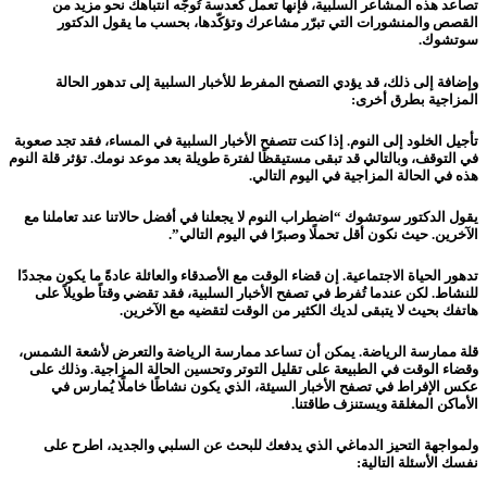
تصاعد هذه المشاعر السلبية، فإنها تعمل كعدسة تُوجّه انتباهك نحو مزيد من
القصص والمنشورات التي تبرّر مشاعرك وتؤكّدها، بحسب ما يقول الدكتور
سوتشوك.
وإضافة إلى ذلك، قد يؤدي التصفح المفرط للأخبار السلبية إلى تدهور الحالة
المزاجية بطرق أخرى:
تأجيل الخلود إلى النوم. إذا كنت تتصفح الأخبار السلبية في المساء، فقد تجد صعوبة
في التوقف، وبالتالي قد تبقى مستيقظًا لفترة طويلة بعد موعد نومك. تؤثر قلة النوم
هذه في الحالة المزاجية في اليوم التالي.
يقول الدكتور سوتشوك “اضطراب النوم لا يجعلنا في أفضل حالاتنا عند تعاملنا مع
الآخرين. حيث نكون أقل تحملًا وصبرًا في اليوم التالي”.
تدهور الحياة الاجتماعية. إن قضاء الوقت مع الأصدقاء والعائلة عادةً ما يكون مجددًا
للنشاط. لكن عندما تُفرط في تصفح الأخبار السلبية، فقد تقضي وقتاً طويلاً على
هاتفك بحيث لا يتبقى لديك الكثير من الوقت لتقضيه مع الآخرين.
قلة ممارسة الرياضة. يمكن أن تساعد ممارسة الرياضة والتعرض لأشعة الشمس،
وقضاء الوقت في الطبيعة على تقليل التوتر وتحسين الحالة المزاجية. وذلك على
عكس الإفراط في تصفح الأخبار السيئة، الذي يكون نشاطًا خاملًا يُمارس في
الأماكن المغلقة ويستنزف طاقتنا.
ولمواجهة التحيز الدماغي الذي يدفعك للبحث عن السلبي والجديد، اطرح على
نفسك الأسئلة التالية: