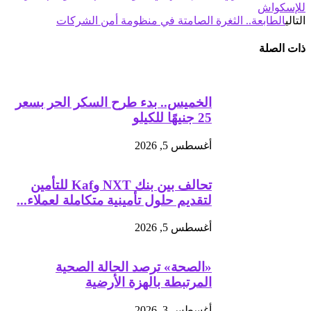
للإسكواش
التالي
الطابعة.. الثغرة الصامتة في منظومة أمن الشركات
ذات الصلة
الخميس.. بدء طرح السكر الحر بسعر
25 جنيهًا للكيلو
أغسطس 5, 2026
تحالف بين بنك NXT وKaf للتأمين
لتقديم حلول تأمينية متكاملة لعملاء...
أغسطس 5, 2026
«الصحة» ترصد الحالة الصحية
المرتبطة بالهزة الأرضية
أغسطس 3, 2026