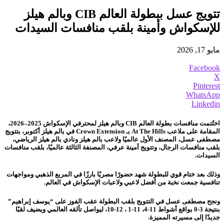
تتويج عسل ببطولة العالم CIB وبالم هيلز
للإسكواش وأمينة بلقب منافسات السيدات
مايو 17, 2026
Facebook
X
Pinterest
WhatsApp
Linkedin
اختُتمت منافسات بطولة العالم CIB وبالم هيلز لمحترفي الإسكواش 2025–2026،
المقامة على ملاعب At The Hills بـ Crown Extension في بالم هيلز أكتوبر، بتتويج
مصطفى عسل، المصنف الأول عالميًا ولاعب بالم هيلز ونادي بالم هيلز الرياضي،
بلقب منافسات الرجال، وتتويج أمينة عرفي، المصنفة الثالثة عالميًا، بلقب منافسات
السيدات.
وذلك بعد ختام قوي للبطولة شهد حضورًا مصريًا بارزًا في المربع الذهبي ومواجهات
تنافسية جمعت نخبة من أفضل لاعبي ولاعبات الإسكواش في العالم.
ونجح مصطفى عسل في التتويج بلقب البطولة عقب الفوز على “يوسف إبراهيم”
بنتيجة 3-0 بواقع أشواط 11-4، 11-1 ، 12-10، ليواصل تألقه العالمي ويضيف لقبًا
جديدًا إلى مسيرته المميزة.