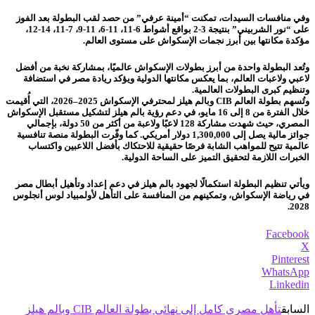
وفي منافسات السيدات، تمكنت “أمينة عرفي” من حصد لقب البطولة بعد الفوز
على “نور الشربيني” بنتيجة 3-2 بواقع أشواط 6-11، 11-6، 11-9، 7-11، 14-12،
مؤكدة مكانتها بين أبرز نجمات الإسكواش على مستوى العالم.
وتُعد البطولة واحدة من أبرز بطولات الإسكواش عالميًا، بمشاركة نخبة من أفضل
لاعبي ولاعبات العالم، بما يعكس مكانتها الدولية ويؤكد ريادة مصر في استضافة
وتنظيم كبرى البطولات العالمية.
وتُسهم بطولة العالم CIB وبالم هيلز لمحترفي الإسكواش 2025–2026، التي أُقيمت
خلال الفترة من 8 إلى 16 مايو، في دعم رؤية بالم هيلز لتشكيل مستقبل الإسكواش
المصري، حيث شهدت مشاركة 128 لاعبًا ولاعبة من أكثر من 50 دولة، بإجمالي
جوائز مالية يصل إلى 1,300,000 دولار أمريكي. كما وفّرت البطولة منصة تنافسية
عالمية تتيح للمواهب الشابة فرصًا حقيقية للاحتكاك بأفضل اللاعبين واكتساب
الخبرات اللازمة لتحقيق التميز على الساحة الدولية.
ويأتي تنظيم البطولة استكمالًا لجهود بالم هيلز في دعم إعداد وتأهيل أبطال مصر
في رياضة الإسكواش، وتمكينهم من المنافسة على التأهل لأولمبياد لوس أنجلوس
2028.
Facebook
X
Pinterest
WhatsApp
Linkedin
السابق
تأهل مصري كامل إلى نهائي بطولة العالم CIB وبالم هيلز