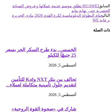
السابق
HUAWEI تطلق موسم خدمة عملائها وعروض الصيانة
الحصرية حتى نهاية مايو
التالي
ختام البطولة الدبلوماسية لكرة القدم 2026 بنادى الجزيرة
برعاية WE
ذات الصلة
الخميس.. بدء طرح السكر الحر بسعر
25 جنيهًا للكيلو
أغسطس 5, 2026
تحالف بين بنك NXT وKaf للتأمين
لتقديم حلول تأمينية متكاملة لعملاء...
أغسطس 5, 2026
شارك في «صحوة القوة الروحية»