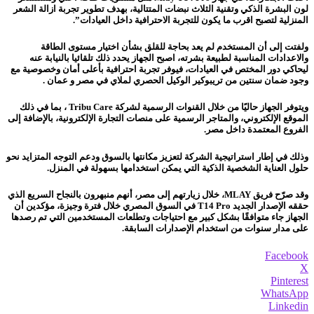
لون البشرة الذكي وتقنية الثلاث نبضات المتتالية، بهدف تطوير تجربة ازالة الشعر
المنزلية لتصبح اقرب ما يكون للتجربة الاحترافية داخل العيادات”.
ولفتت إلى أن المستخدم لم يعد بحاجة للقلق بشأن اختيار مستوى الطاقة
والاعدادات المناسبة لطبيعة بشرته، اصبح الجهاز يحدد ذلك تلقائيا بالنيابة عنه
ليحاكي دور المختص في العيادات، فيوفر تجربة احترافية بأعلى أمان وخصوصية مع
وجود ضمان سنتين من تريبوكير الوكيل الحصري لملاي في مصر و عمان .
ويتوفر الجهاز حاليًا من خلال القنوات الرسمية لشركة Tribu Care ، بما في ذلك
الموقع الإلكتروني، والمتاجر الرسمية على منصات التجارة الإلكترونية، بالإضافة إلى
الفروع المعتمدة داخل مصر.
وذلك في إطار استراتيجية الشركة لتعزيز مكانتها بالسوق ودعم التوجه المتزايد نحو
حلول العناية الشخصية الذكية التي يمكن استخدامها بسهولة في المنزل.
وقد صرّح فريق MLAY، خلال زيارتهم إلى مصر، أنهم منبهرون بالنجاح السريع الذي
حققه الإصدار الجديد T14 Pro في السوق المصري خلال فترة وجيزة، مؤكدين أن
الجهاز جاء متوافقًا بشكل كبير مع احتياجات وتطلعات المستخدمين التي تم رصدها
على مدار سنوات من استخدام الإصدارات السابقة.
Facebook
X
Pinterest
WhatsApp
Linkedin