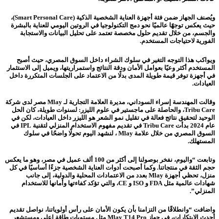
ويُصنف الجهاز ضمن فئة أجهزة العناية الشخصية الذكية (Smart Personal Care)،
حيث يعكس توجهًا عالميًا نحو دمج التكنولوجيا في الروتين اليومي للعناية بالبشرة
والجسم، من خلال تقديم حلول مخصصة تعتمد على تحليل البيانات والاستجابة
الفورية لاحتياجات المستخدم.
ويواكب هذا التوجه التغير في سلوك الشراء داخل السوق المصري، حيث أصبح
المستخدم أكثر وعيًا بعوامل الأمان ودقة النتائج واستمراريتها، ويميل إلى الاستثمار
في أجهزة توفر قيمة طويلة المدى بدلًا من الاعتماد على الجلسات المتكررة داخل
العيادات.
وقالت المهندسة إسراء السوداني، مديرة العلامة التجارية لـ Mlay مصر لدى شركة
Tribu Care، والحاصلة على ماجستير في علوم الليزر: لسنوات طويلة، كان الحل
الوحيد لتحقيق نتائج فعالة في تقليل نمو الشعر هو الليزر داخل العيادات، لكن في
عام 2024 بدأت Tribu Care في تقديم مفهوم الاستخدام المنزلي لتقنية IPL في
السوق المصري من خلال علامة Mlay ، لنشهد اليوم تحولًا واضحًا في سلوك
المستهلك.
وتابعت “واليوم، نفخر بوصولنا إلى أكثر من 100 ألف عميل في مصر، وهو ما يعكس
حجم الثقة في منتجاتنا. وكما أصبحت أدوات العناية الشخصية جزءًا أساسيًا في كل
منزل، تحظي أجهزة Mlay بعدد من الاعتمادات المحلية والدولية، إلى جانب
شهادات عالمية مثل FDA و ISO و CE، والتي تؤكد كفاءتها وأمانها للاستخدام
المنزلي”.
واضافت “وانطلاقًا من التزامنا بأن يكون الأمان على رأس أولوياتنا، نواصل تقديم
أحدث الابتكارات، في جهاز Mlay T14 Pro مثل مستويات طاقة اعلي ومستشعر