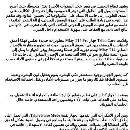
وشهد قطاع التجميل في مصر خلال السنوات الأخيرة تغيرًا ملحوظًا، حيث أصبح
المستهلك يميل إلى الحلول التي توفر الخصوصية والراحة وتقلل التكاليف على
المدى الطويل، إلى جانب الاعتماد على التكنولوجيا في تحسين النتائج. وقد ساهم
هذا التوجه في زيادة الطلب على أجهزة الوميض المنزلي- إزالة الشعر الدائمة ،
خاصة مع تطور تقنيات الوميض الضوئي المكثف التي باتت تقترب في أدائها من
نتائج العيادات، مع الحفاظ على سهولة الاستخدام داخل المنزل,
وقدّمت Tribu Care جهاز Mlay T14 Pro بتطويرات جديدة تعكس فهمًا أعمق
لاحتياجات المستخدمين في السوق المصري.، حيث تم تطويره مقارنة بالإصدار
السابق Mlay T14 ليقدم تجربة أكثر تقدمًا وتخصيصًا. يوفر الجهاز ما يصل إلى
مليون نبضة مقارنة بحوالي 500 ألف نبضة في الإصدار السابق، إلى جانب 10
مستويات طاقة بدلًا من 5، ما يمنح المستخدم تحكمًا أدق في مستوى الأداء حسب
طبيعة البشرة والشعر.
كما يتميز الجهاز بوجود مستشعر ذكي للبشرة يقوم بتحليل لون البشرة وضبط
مستوى الطاقة تلقائيًا، وهو ما يعزز من مستويات الأمان ويقلل احتمالية الاستخدام
غير المناسب.
ويعتمد الجهاز كذلك على نظام متطور لإدارة الطاقة والحرارة أثناء التشغيل، بما
يساعد على الحفاظ على ثبات الأداء وتحسين راحة المستخدم، خاصة خلال
الجلسات الطويلة.
ومن أبرز الابتكارات التي يقدمها الجهاز تقنية Triple Pulse Mode، التي تعمل على
إطلاق ثلاث نبضات متتالية بسرعة عالية، ما يساهم في وصول الضوء بشكل أعمق
وأكثر انتظامًا إلى بصيلات الشعر، وبالتالي تحسين كفاءة الاستهداف، خاصة في
حالات الشعر الكثيف أو المناطق الأكثر صعوبة.