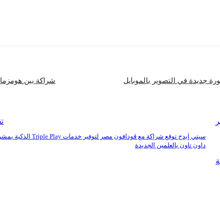
شارك
شراكة بين هومزمارت و سند لتأثيث 12 دار رعاي
ر
تق
سيتي إيدج توقع شراكة مع ڤودافون مصر لتوفير خدمات iple Play
داون تاون بالعلمين الجديدة
ة