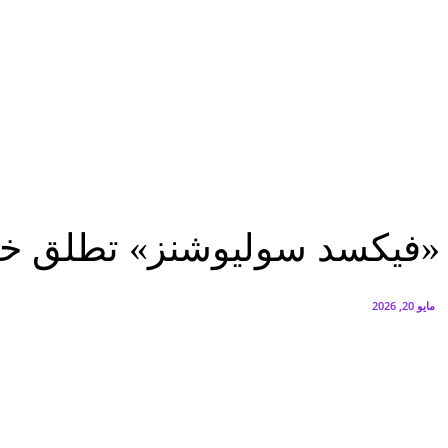
البنك العربي يطلق حملة الاسترداد النقدي الصيفية
أغسطس 6, 2026
سيتي إيدج توقع شراكة مع ڤودافون مصر لتوفير خدمات Triple Play الذكية بمشروع داون تاون بالعلمين الجديدة
أغسطس 6, 2026
تقارير
«فيكسد سوليوشنز» تطلق خدمة تحويل العداد الكودي إلى قانوني إلكترونيًا
تقارير
الرئيسية
عاجل
«فيكسد سوليوشنز» تطلق خدمة 
مايو 20, 2026