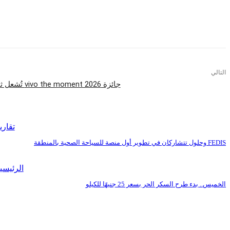
التالي
جائزة vivo the moment 2026 تُشعل ثورة جديدة في التصوير بالموبايل
اقرأ المزيد
تقاري
FEDIS وحلول تتشاركان في تطوير أول منصة للسياحة الصحية بالمنطقة
الرئيسي
الخميس.. بدء طرح السكر الحر بسعر 25 جنيهًا للكيلو