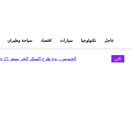
عاجل
تكنولوجيا
سيارات
اقتصاد
سياحة وطيران
الان
الخميس.. بدء طرح السكر الحر بسعر 25 جنيهًا للكيلو
اخر الاخبار
البورصة وجهاز التمثيل التجاري يروجان لسوق المال وجذب الاستثمارات الأجن
أغسطس 6, 2026
FEDIS وحلول تتشاركان في تطوير أول منصة للسياحة الصحية بالمنطقة
أغسطس 6, 2026