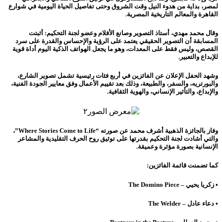
لمصر، بداية من هدوء النيل وقت الشروق وحتى تفاصيل الحياة اليومية في شوارع
القاهرة والمعالم التاريخية المصرية.
وقال محمد مهدي، أستاذ التصوير وصانع الأفلام وعضو لجنة التحكيم:
أثبتت
المسابقة أن التصوير الحقيقي يعتمد على الرؤية والإحساس والقدرة على سرد
القصص، وليس فقط على المعدات، وهو ما يجعل الهواتف الذكية اليوم أداة قوية
للإبداع والتعبير.
وشهد الحفل الإعلان عن الفائزين في أربع فئات رئيسية تشمل تصوير الشارع،
والبورتريه، والسفر، والطبيعة، وذلك بعد تقييم الأعمال وفق معايير الجودة الفنية،
والإبداع، والتأثير الإنساني، والهوية الثقافية.
وفاز بالجائزة الذهبية أشرف محمد عن صورته “Where Stories Come to Life”،
والتي أشادت لجنة التحكيم بقدرتها على توثيق روح الحرف التقليدية والمشاعر
الإنسانية بصورة مؤثرة وعميقة.
كما تضمنت قائمة الفائزين:
• زكريا يحيي – The Domino Piece
• دعاء عادل – The Welder