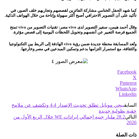
كما شهد الحفل الختامي مشاركة الفائزين لقصصهم وتجاربهم خلف الصور، في
تأكيد على أن التصوير الاحترافي أصبح أكثر سهولة وإتاحة من خلال الهواتف الذكية.
وقال أحمد هيمن، سفير التصوير لدى vivo مصر:
تقنيات التصوير من vivo تمنح
الجميع فرصة التعبير عن أنفسهم وتحويل اللحظات اليومية إلى قصص مؤثرة.
وتُعد المسابقة محطة جديدة ضمن رؤية vivo الهادفة إلى الربط بين التكنولوجيا
والثقافة، مع استمرار التزامها بدعم وتمكين المبدعين في مصر وخارجها.
Facebook
X
Pinterest
WhatsApp
Linkedin
السابق
ببجي موبايل تطلق تحديث الإصدار 4.4 وتكشف عن ملامح
حقبة بطولية جديدة
التالي
28.2 مليار جنيه إجمالي إيرادات WE خلال الربع الأول من
2026
ذات الصلة