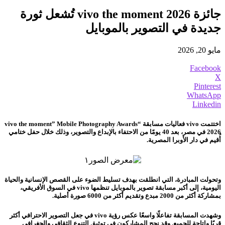
جائزة vivo the moment 2026 تُشعل ثورة
جديدة في التصوير بالموبايل
مايو 20, 2026
Facebook
X
Pinterest
WhatsApp
Linkedin
اختتمت vivo فعاليات مسابقة “vivo the moment” Mobile Photography Awards
2026 في مصر، بعد 40 يومًا من الاحتفاء بالإبداع والتصوير، وذلك خلال حفل ختامي
أُقيم في دار الأوبرا المصرية.
وتحولت المبادرة، التي انطلقت بهدف تسليط الضوء على القصص الإنسانية والحياة
اليومية، إلى أكبر مسابقة تصوير بالموبايل تنظمها vivo في السوق الأفريقي،
بمشاركة أكثر من 2000 مبدع وتقديم أكثر من 6000 صورة أصلية.
وشهدت المسابقة تفاعلًا واسعًا عكس رؤية vivo في جعل التصوير الاحترافي أكثر
قربًا وإتاحة للجميع. وقد نجح المشاركون في توثيق التنوع الثقافي والجغرافي