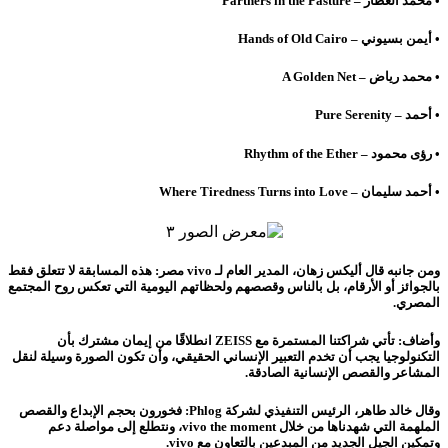
• محمد العطار – Partners in the Pasture
• أيمن بسيوني – Hands of Old Cairo
• محمد رياض – A Golden Net
• أحمد – Pure Serenity
• رؤى محمود – Rhythm of the Ether
• أحمد سليمان – Where Tiredness Turns into Love
ومن جانبه قال أليكس زهان، المدير العام لـ vivo مصر:
هذه المسابقة لا تتعلق فقط
بالجوائز أو الأرقام، بل بالناس وقصصهم ولحظاتهم اليومية التي تعكس روح المجتمع
المصري.
وأضاف:
تأتي شراكتنا المستمرة مع ZEISS انطلاقًا من إيمان مشترك بأن
التكنولوجيا يجب أن تخدم التعبير الإنساني الحقيقي، وأن تكون الصورة وسيلة لنقل
المشاعر والقصص الإنسانية الصادقة.
وقال خالد طاهر، الرئيس التنفيذي لشركة Phlog:
فخورون بحجم الإبداع والقصص
الملهمة التي شهدناها من خلال vivo the moment، ونتطلع إلى مواصلة دعم
وتمكين الجيل الجديد من المبدعين بالتعاون مع vivo.