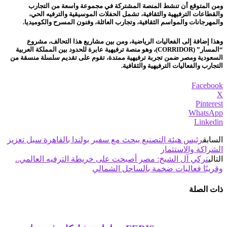
ومن المتوقع أن تنشط المنصة المشتركة في مجموعة واسعة من التجارب
والقطاعات الترفيهية والثقافية، تشمل الحفلات الموسيقية والترفيه الحي،
والمهرجانات والمواسم الثقافية، وتجارب العائلة، وفنون المسرح والكوميديا.
وهذا إضافة إلى الفعاليات الرياضية، ومن بين مشاريع هذا التحالف، مشروع
“المسار” (
CORRIDOR
)، وهو منصة ترفيهية عابرة للحدود بين المملكة العربية
السعودية ومصر ضمن تجربة ترفيهية ممتدة، تقوم على تقديم سلسلة منسقة من
التجارب والفعاليات الترفيهية والثقافية
.
Facebook
X
Pinterest
WhatsApp
Linkedin
السابق
رئيس هيئة التصنيع يبحث مع سفير بولندا بالقاهرة سبل تعزيز
الشراكة والاستثمار
التالي
تركي آل الشيخ: مصر أصبحت على خريطة الترفيه العالمي..
وقريبًا فعاليات ضخمة بالساحل الشمالي
ذات الصلة