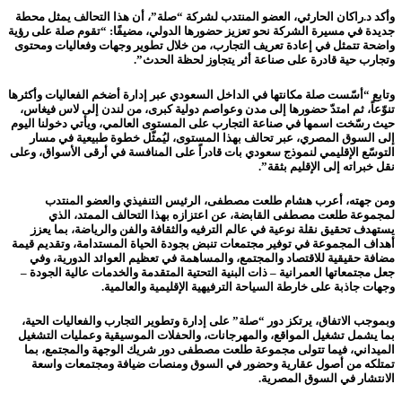
وأكد د.
راكان الحارثي، العضو المنتدب لشركة “صلة”، أن هذا التحالف يمثل محطة
جديدة في مسيرة الشركة نحو تعزيز حضورها الدولي، مضيفًا: “تقوم صلة على رؤية
واضحة تتمثل في إعادة تعريف التجارب، من خلال تطوير وجهات وفعاليات ومحتوى
وتجارب حية قادرة على صناعة أثر يتجاوز لحظة الحدث”.
وتابع “أسّست صلة مكانتها في الداخل السعودي عبر إدارة أضخم الفعاليات وأكثرها
تنوّعاً، ثم امتدّ حضورها إلى مدن وعواصم دولية كبرى، من لندن إلى لاس فيغاس،
حيث رسّخت اسمها في صناعة التجارب على المستوى العالمي، ويأتي دخولنا اليوم
إلى السوق المصري، عبر تحالف بهذا المستوى، ليُمثّل خطوة طبيعية في مسار
التوسّع الإقليمي لنموذج سعودي بات قادراً على المنافسة في أرقى الأسواق، وعلى
نقل خبراته إلى الإقليم بثقة”.
ومن جهته، أعرب هشام طلعت مصطفى، الرئيس التنفيذي والعضو المنتدب
لمجموعة طلعت مصطفى القابضة، عن اعتزازه بهذا التحالف الممتد، الذي
يستهدف تحقيق نقلة نوعية في عالم الترفيه والثقافة والفن والرياضة، بما يعزز
أهداف المجموعة في توفير مجتمعات تنبض بجودة الحياة المستدامة، وتقديم قيمة
مضافة حقيقية للاقتصاد والمجتمع، والمساهمة في تعظيم العوائد الدورية، وفي
جعل مجتمعاتها العمرانية – ذات البنية التحتية المتقدمة والخدمات عالية الجودة –
وجهات جاذبة على خارطة السياحة الترفيهية الإقليمية والعالمية.
وبموجب الاتفاق، يرتكز دور “صلة” على إدارة وتطوير التجارب والفعاليات الحية،
بما يشمل تشغيل المواقع، والمهرجانات، والحفلات الموسيقية وعمليات التشغيل
الميداني، فيما تتولى مجموعة طلعت مصطفى دور شريك الوجهة والمجتمع، بما
تمتلكه من أصول عقارية وحضور في السوق ومنصات ضيافة ومجتمعات واسعة
الانتشار في السوق المصرية
.