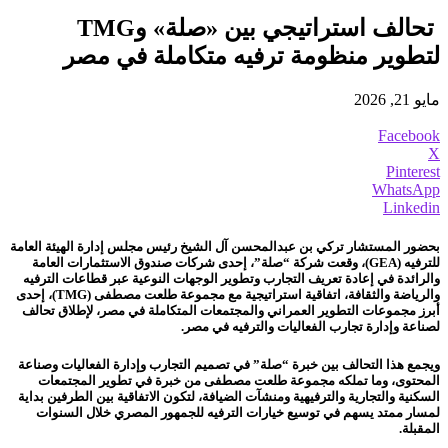
تحالف استراتيجي بين «صلة» وTMG
لتطوير منظومة ترفيه متكاملة في مصر
مايو 21, 2026
Facebook
X
Pinterest
WhatsApp
Linkedin
بحضور المستشار تركي بن عبدالمحسن آل الشيخ رئيس مجلس إدارة الهيئة العامة
للترفيه (
GEA
)، وقعت شركة “صلة”، إحدى شركات صندوق الاستثمارات العامة
والرائدة في إعادة تعريف التجارب وتطوير الوجهات النوعية عبر قطاعات الترفيه
والرياضة والثقافة، اتفاقية استراتيجية مع مجموعة طلعت مصطفى (TMG)، إحدى
أبرز مجموعات التطوير العمراني والمجتمعات المتكاملة في مصر، لإطلاق تحالف
لصناعة وإدارة تجارب الفعاليات والترفيه في مصر.
ويجمع هذا التحالف بين خبرة “صلة” في تصميم التجارب وإدارة الفعاليات وصناعة
المحتوى، وما تملكه مجموعة طلعت مصطفى من خبرة في تطوير المجتمعات
السكنية والتجارية والترفيهية ومنشآت الضيافة، لتكون الاتفاقية بين الطرفين بداية
لمسار ممتد يسهم في توسيع خيارات الترفيه للجمهور المصري خلال السنوات
المقبلة.