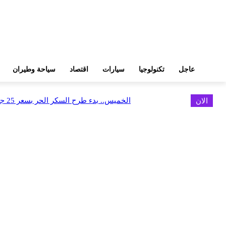
عاجل
تكنولوجيا
سيارات
اقتصاد
سياحة وطيران
الان
الخميس.. بدء طرح السكر الحر بسعر 25 جنيهًا للكيلو
اخر الاخبار
البورصة وجهاز التمثيل التجاري يروجان لسوق المال وجذب الاستثمارات الأجن
أغسطس 6, 2026
FEDIS وحلول تتشاركان في تطوير أول منصة للسياحة الصحية بالمنطقة
أغسطس 6, 2026