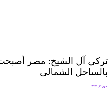
البنك العربي يطلق حملة الاسترداد النقدي الصيفية
أغسطس 6, 2026
سيتي إيدج توقع شراكة مع ڤودافون مصر لتوفير خدمات Triple Play الذكية بمشروع داون تاون بالعلمين الجديدة
أغسطس 6, 2026
منوعات
تركي آل الشيخ: مصر أصبحت على خريطة الترفيه العالمي.. وقريبًا فعاليات ضخمة..
منوعات
الرئيسية
تركي آل الشيخ: مصر أصبحت ع
بالساحل الشمالي
مايو 21, 2026