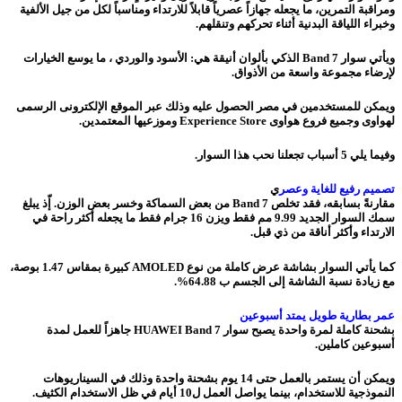
ومراقبة التمرين، ما يجعله جهازاً عصرياً قابلاً للارتداء ومناسباً لكل من جيل الألفية
وخبراء اللياقة البدنية أثناء تحركهم وتنقلهم.
ويأتي سوار Band 7 الذكي بألوان أنيقة هي: الأسود والوردي ، ما يوسع الخيارات
لإرضاء مجموعة واسعة من الأذواق.
ويمكن للمستخدمين في مصر الحصول عليه وذلك عبر الموقع الإلكترونى الرسمى
لهواوى وجميع فروع هواوى Experience Store وموزعيها المعتمدين.
وفيما يلي 5 أسباب تجعلنا نحب هذا السوار.
تصميم رفيع للغاية وعصر
ي
مقارنةً بسابقه، فقد تخلص Band 7 من بعض السماكة وخسر بعض الوزن. إّذ يبلغ
سمك السوار الجديد 9.99 مم فقط ويزن 16 جرام فقط ما يجعله أكثر راحة في
الارتداء وأكثر أناقة من ذي قبل.
كما يأتي السوار بشاشة عرض كاملة من نوع AMOLED كبيرة بمقاس 1.47 بوصة،
مع زيادة نسبة الشاشة إلى الجسم ب 64.88%.
عمر بطارية طويل يمتد أسبوعين
بشحنة كاملة لمرة واحدة يصبح سوار HUAWEI Band 7 جاهزاً للعمل لمدة
أسبوعين كاملين.
ويمكن أن يستمر بالعمل حتى 14 يوم بشحنة واحدة وذلك في السيناريوهات
النموذجية للاستخدام، بينما يواصل العمل ل10 أيام في ظل الاستخدام الكثيف.