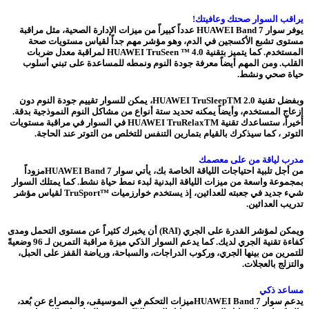
يراقب السوار صحتك وعافيتك!
يوفر سوار HUAWEI Band 7 عدداً كبيراً من ميزات الإدارة الصحية، مثل مراقبة
مستوى تشبع الأكسجين في الدم، وهو مؤشر مهم جداً لقياس مستويات صحة
المستخدم. كما يتميز بتقنية HUAWEI TruSeen ™️ 4.0 لمراقبة معدل ضربات
القلب. ومن المهم أيضاً معرفة جودة النوم ونمطه للمساعدة على تبني أسلوب
حياة صحي ونشط.
وبفضل تقنية HUAWEI TruSleepTM 2.0، يمكن للسوار تقييم جودة النوم دون
إزعاج المستخدم، وأيضاً يمكنه تحديد ستة أنواع من مشاكل النوم النموذجية بدقة.
أخيراً، ستساعدك تقنية HUAWEI TruRelaxTM في السوار في مراقبة مستويات
التوتر ، كما سيذكرك بالقيام بتمارين التنفس للتخلص من التوتر عند الحاجة.
مدرب لياقة من على معصمك
من أجل تلبية احتياجات اللياقة الخاصة بك، يأتي سوار HUAWEI Band 7مزوداً
بمجموعة واسعة من ميزات اللياقة البدنية لبدء نمط حياة نشط. كما يمتلك السوار
شيء جديد في جعبته للعدائين، إذ يستخدم خوارزميات ™️TruSport لقياس مؤشر
تدريب العدائين.
ويمكن لمؤشر القدرة على الجري (RAI) أن يخبرك كثيراً عن مستوى التحمل ومدى
كفاءة تقنية الجري لديك. كما يدعم السوار الذكي ميزة مراقبة التمرين لـ 96 وضعيةً
للتمرين من بينها الجري، وركوب الدراجات، والسباحة، ورياضة القفز على الحبل،
والتزلج بالعجلات.
مساعد ذكي
يدعم سوار HUAWEI Band 7ميزات التحكم في الموسيقى، والمصراع عن بُعد،