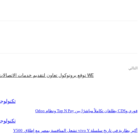
• اعتماد معلومات التهديدات مثل Kaspersky Threat Intelligence لدعم العمليات الأمنية برؤى متقدمة.
التالي
WE توقع بروتوكول تعاون لتقديم خدمات الاتصالات المتكاملة بمشروع بيفرلى هيلز
اقرأ المزيد
تكنولوجي
فوري وCDS يطلقان تكاملاً مباشرًا بين Tap N Pay ونظام Odoo
تكنولوجي
أكبر بطارية في تاريخ سلسلة vivo Y تشعل المنافسة بمصر مع إطلاق Y500