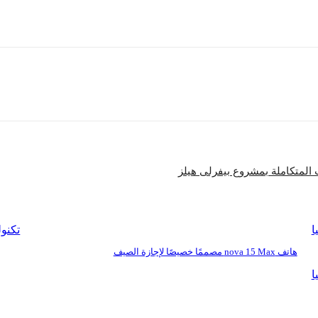
شارك
ا
تكنول
هاتف nova 15 Max مصممًا خصيصًا لإجازة الصيف
ا