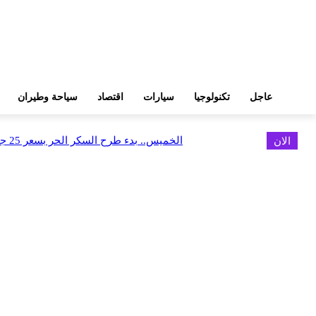
عاجل
تكنولوجيا
سيارات
اقتصاد
سياحة وطيران
الان
الخميس.. بدء طرح السكر الحر بسعر 25 جنيهًا للكيلو
اخر الاخبار
فوري وCDS يطلقان تكاملاً مباشرًا بين Tap N Pay ونظام Odoo
أغسطس 9, 2026
كاسبرسكي تقدم دليلاً لمساعدة السياح على السفر بذكاء وأمان أكبر
أغسطس 9, 2026