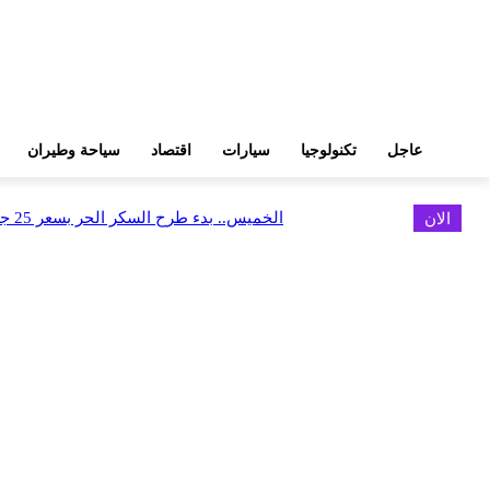
عاجل
تكنولوجيا
سيارات
اقتصاد
سياحة وطيران
الان
الخميس.. بدء طرح السكر الحر بسعر 25 جنيهًا للكيلو
اخر الاخبار
البورصة وجهاز التمثيل التجاري يروجان لسوق المال وجذب الاستثمارات الأجن
أغسطس 6, 2026
FEDIS وحلول تتشاركان في تطوير أول منصة للسياحة الصحية بالمنطقة
أغسطس 6, 2026