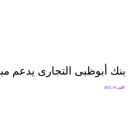
البنك العربي يطلق حملة الاسترداد النقدي الصيفية
أغسطس 6, 2026
سيتي إيدج توقع شراكة مع ڤودافون مصر لتوفير خدمات Triple Play الذكية بمشروع داون تاون بالعلمين الجديدة
أغسطس 6, 2026
تقارير
بنك أبوظبى التجارى يدعم مبادرة الرحلة إلى قمة المناخ
تقارير
عاجل
بنك أبوظبى التجارى يدعم مبا
أكتوبر 10, 2022