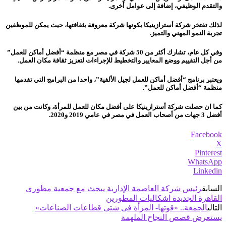
والتقدم الوظيفي، إضافة إلى عوامل أخرى.
لذلك تفتخر شركة أسترازينيكا بكونها شركة معروفة بثقافتها، حيث يمكن للموظفين
تجربة النمو المهني والتميز.
وفي كل عام، تشارك أكثر من 50 شركة في مصر مع منظمة “أفضل أماكن للعمل”
من أجل التقييم ووضع المعايير والتخطيط للإجراءات لتعزيز ثقافة مكان العمل.
ويعتبر برنامج “أفضل أماكن للعمل لجيل الألفية”، واحدا من البرامج التي تقدمها
منظمة “أفضل أماكن للعمل”.
كما ان حصلت شركة أسترازينيكا على أفضل مكان للعمل للمرأة، وكانت من بين
أفضل 3 جهات من أصحاب العمل في مصر في عامي 2019 و2020.
Facebook
X
Pinterest
WhatsApp
Linkedin
السابق
رئيس شركة العاصمة الإدارية يبحث مع جمعية مطورى
القاهرة الجديدة اشكاليات المطورين
التالي
الجمعة.. «قوتها- المرأة فى شتى قطاعات الصناعات»
يستعرض قصص النجاح الملهمة