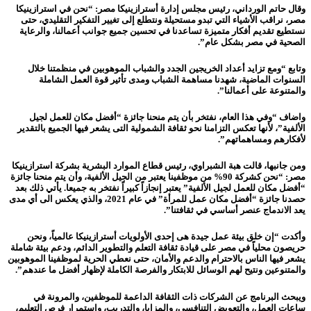
وقال حاتم الورداني، رئيس مجلس إدارة أسترازينيكا مصر: “نحن في استرازينيكا
مصر، نراقب الأشياء التي تبدو مستحيلة ونتطلع إلى تغيير التفكير التقليدي، حتى
نستطيع تقديم أفكار متميزة تساعدنا في تحسين جميع جوانب أعمالنا، والرعاية
الصحية في مصر بشكل عام”.
وتابع “ومع تزايد أعداد الخريجين الجدد والشباب الموهوبين في منظمتنا خلال
السنوات الماضية، شهدنا مساهمة الشباب ومدى تأثير قوة العمل الشاملة
والمتنوعة على أعمالنا”.
واضاف “وفي هذا العام، نفتخر بأن يتم منحنا جائزة “أفضل مكان للعمل لجيل
الألفية”، لأنها تعكس التزامنا نحو ثقافة الشمولية التى يشعر فيها الجميع بالتقدير
لأفكارهم ومساهماتهم”.
ومن جانبها، قالت هبة الشبراوي، رئيس قطاع الموارد البشرية بشركة استرازينيكا
مصر: “نحن كشركة 90% من موظفينا يعتبر من الجيل الألفية، وأن يتم منحنا جائزة
“أفضل مكان للعمل لجيل الألفية” يعتبر إنجازاً كبيراً نفتخر به جميعا. يأتي ذلك بعد
حصدنا جائزة “أفضل مكان عمل للمرأة” في عام 2021، والذي يعكس الى أي مدى
يعد الاندماج عنصر أساسي في ثقافتنا”.
وأكدت “إن خلق بيئة عمل جيدة هى إحدى الأولويات أسترازينيكا عالمياً، ونحن
حريصون محلياً في مصر على قيادة ثقافة التعلم والتطوير الدائم، ودعم بيئة شاملة
يشعر فيها الناس بالاحترام والدعم والأمان، حتى نعطي الحرية لموظفينا الموهوبين
والمتنوعين ونتيح لهم الوسائل للابتكار والفرصة الكاملة لإظهار أفضل ما عندهم”.
ويبحث البرنامج عن الشركات ذات الثقافة الداعمة للموظفين، والمرونة في
ساعات العمل، والتعويض التنافسي، والمزايا، والتدريب، واستمرار فرص التعليم،