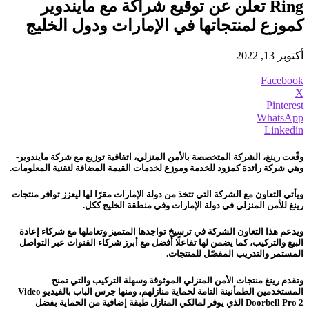
Ring تعلن عن توقيع شراكة مع مايندوير
كموزع لمنتجاتها في الإمارات ودول الخليج
أكتوبر 13, 2022
Facebook
X
Pinterest
WhatsApp
Linkedin
وقّعت رينغ، الشركة المتخصصة بالأمن المنزلي، اتفاقية توزيع مع شركة مايندوير-
وهي شركة رائدة كمزود للخدمة وموزع لخدمات القيمة المضافة لتقنية المعلومات.
ويأتي التعاون مع الشركة التي تتخذ من دولة الإمارات مقرًا لها ليعزز توافر منتجات
رينغ للأمن المنزلي في دولة الإمارات وفي منطقة الخليج ككل.
ويدعم هذا التعاون الشركة في ترسيخ تواجدها المتميز وتعاملها مع شركاء إعادة
البيع والتركيب، كما يضمن لها تفاعلًا أفضل مع أبرز شركاء القنوات عبر التواصل
المستمر والتدريب المفصّل للمنتجات.
وتقدم رينغ منتجات الأمن المنزلي الموثوقة وسهلة التركيب والتي تمنح
المستخدمين الطمأنينة التامة لحماية منازلهم، ومنها جرس الباب بالفيديو Video
Doorbell Pro 2 الذي يوفر لمالكي المنازل طبقة إضافية من الحماية بفضل