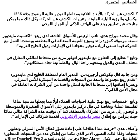
الخصائص المتميزة.
كالكشف عن الحركة بالأبعاد الثلاثية ومقاطع الفيديو عالية الوضوح بدقة 1536
بيكسل، والرؤية الليلية الملونة، وتنبيهات الكشف عن الحركة- وكل ذلك مما يمكن
متابعته عبر تطبيق رينغ على الهاتف الذكي أو الجهاز اللوحي.
وقال محمد ميراج هدى، نائب الرئيس للأسواق الناشئة لدى رينغ: “اكتسبت مايندوير
سمعة مرموقة كمزود رائد وموزع للقيمة المضافة في المنطقة، ويسعدنا العمل مع
الشركة فيما نسعى لزيادة توفير منتجاتنا في الإمارات ودول الخليج العربية”.
وتابع “نتطلع إلى التعاون مع مايندوير لتوفير مزيد من منتجاتنا لمالكي المنازل في
مختلف المدن والدول ومنحهم راحة البال والطمأنينة تجاه ممتلكاتهم”.
ومن جانبه قال نيكولاس أرجيريدس، المدير العام لمنطقة الخليج لدى مايندوير:
“تقدم رينغ مجموعة واسعة من المنتجات والخدمات المبتكرة للأمن المنزلي،
ويسرنا إضافتها إلى منتجاتنا الحالية لتمثل واحدة من أبرز الشركات العاملة في
مجال الأمن الذكي”.
وتابع “فمنتجات رينغ تهتمّ بتلبية احتياجات العملاء أولًا مما يجعلها مناسبة تمامًا
لفلسفة عملنا- وبخاصة في ظل تركيز مايندوير على الأسواق الصغيرة والمتوسطة
والوصول إلى مزيد من الشركاء بالمنطقة. كما أن توقيت هذه الشراكة مثالي تمامًا
حيث يتزامن مع إطلاق
متجر مايندوير الإلكتروني
لخدمة شركائنا في الإمارات”.
وأضاف هدى “حرصنا منذ انطلاقنا على إعادة تصوّر قطاع الأمن المنزلي وتطوير
منتجاتنا وفقًا لذلك التصور، الامر الذي مكننا من إطلاق عدد من المنتجات المتطورة
للغاية مثل جهاز الإنذار Ring Alarm وجرس الباب بالفيديو Ring Doorbell Pro 2 و