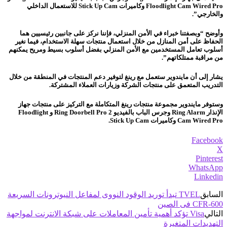
Floodlight Cam Wired Pro وكاميرات Stick Up Cam للاستعمال الداخلي
والخارجي”.
وأوضح “وبصفتنا خبراء في الأمن المنزلي، فإننا نركز على جانبين رئيسيين هما
الحفاظ على أمن المنازل من خلال استعمال منتجات سهلة الاستخدام، فيما نغير
أسلوب تعامل المستخدمين مع الأمن المنزلي بفضل أسلوب بسيط ومريح يمكنهم
من مراقبة ممتلكاتهم”.
يشار إلى أن مايندوير ستعمل مع رينغ لتوفير دعم المنتجات في المنطقة من خلال
التدريب المتعمق على منتجات الشركة وزيارات العملاء المشتركة.
وستوفر مايندوير مجموعة منتجات رينغ المتكاملة مع التركيز على منتجات جهاز
الإنذار Ring Alarm وجرس الباب بالفيديو Ring Doorbell Pro 2 و Floodlight
Cam Wired Pro وكاميرات Stick Up Cam.
Facebook
X
Pinterest
WhatsApp
Linkedin
السابق
TVEL تبدأ توريد الوقود النووى لمفاعل النيوترونات السريعة
CFR-600 فى الصين
التالي
Visa تؤكد أهمية تأمين المعاملات على شبكة الانترنت لمواجهة
التهديدات المتغيرة