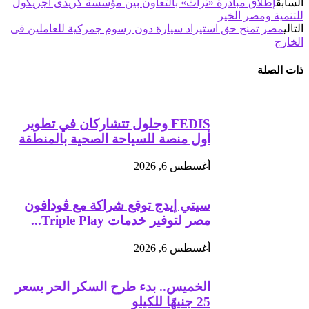
السابق
إطلاق مبادرة «تراث» بالتعاون بين مؤسسة كريدى أجريكول
للتنمية ومصر الخير
التالي
مصر تمنح حق استيراد سيارة دون رسوم جمركية للعاملين فى
الخارج
ذات الصلة
FEDIS وحلول تتشاركان في تطوير
أول منصة للسياحة الصحية بالمنطقة
أغسطس 6, 2026
سيتي إيدج توقع شراكة مع ڤودافون
مصر لتوفير خدمات Triple Play...
أغسطس 6, 2026
الخميس.. بدء طرح السكر الحر بسعر
25 جنيهًا للكيلو