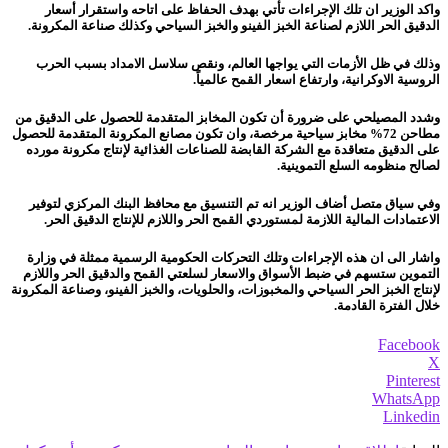
واكد الوزير ان تلك الإجراءات تأتي بهدف الحفاظ على اتاحه واستقرار أسعار
الدقيق الحر اللازم لصناعة الخبز الفينو والخبز السياحي وكذلك صناعة المكرونة.
وذلك في ظل الأزمات التي يواجها ‏العالم، ونقص سلاسل الامداد بسبب الحرب
الروسية الاوكرانية، ‏وارتفاع اسعار القمح عالمياً.‏
وشدد المصيلحي على ضرورة أن تكون المخابز المتقدمة للحصول على الدقيق من
مطاحن 72% مخابز سياحية مرخصة، وان ‏تكون مصانع المكرونة المتقدمة للحصول
على الدقيق متعاقدة مع الشركة القابضة للصناعات الغذائية ‏لإنتاج مكرونة مورده
لصالح منظومه السلع التموينية.
وفي سياق متصل أضاف الوزير انه تم التنسيق مع محافظ البنك المركزي لتوفير
الاعتمادات المالية اللازمة لمستوردي القمح الحر واللازم للإنتاج الدقيق الحر.
واشار الى ان هذه الإجراءات وتلك التحركات الحكومية الرسمية ممثلة في وزارة
التموين ستسهم في ضبط الأسواق والاسعار لسلعتي القمح والدقيق الحر واللازم
لإنتاج الخبز الحر السياحي والمخبوزات، والحلويات، والخبز الفينو، وصناعة المكرونة
خلال ‏الفترة القادمة.
Facebook
X
Pinterest
WhatsApp
Linkedin