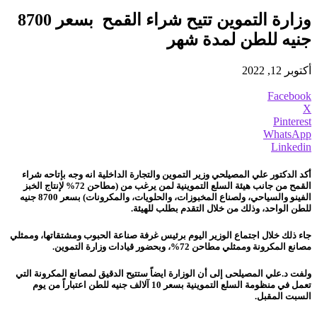
وزارة التموين تتيح شراء القمح بسعر 8700
جنيه للطن لمدة شهر
أكتوبر 12, 2022
Facebook
X
Pinterest
WhatsApp
Linkedin
أكد الدكتور علي المصيلحي وزير التموين ‏والتجارة الداخلية انه وجه بإتاحه شراء
القمح من جانب هيئة السلع التموينية لمن يرغب من (مطاحن 72% لإنتاج الخبز
الفينو والسياحي، ولصناع المخبوزات، والحلويات، والمكرونات) ‏بسعر 8700 جنيه
للطن الواحد، وذلك من خلال التقدم بطلب للهيئة.
‏جاء ذلك خلال اجتماع الوزير اليوم برئيس غرفة صناعة الحبوب ‏ومشتقاتها، وممثلي
مصانع المكرونة وممثلي مطاحن 72%، وبحضور قيادات وزارة التموين.
ولفت د.علي المصيلحى إلى أن الوزارة ايضاً ستتيح الدقيق ‏لمصانع المكرونة التي
تعمل في منظومة السلع التموينية بسعر 10 ‏آلالف جنيه للطن اعتباراً من يوم
السبت المقبل.