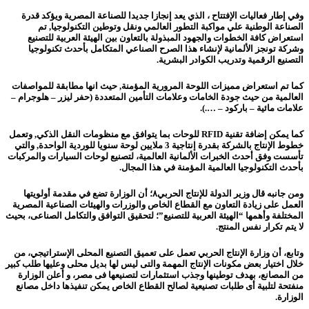
وفي إطار فعاليات الإفتتاح ، الذي يعد إنجازا جديدا للصناعة المصرية ويؤكد قدرة
الصناعة الوطنية علي مواكبة التطور العالمي ونقل وتوطين التكنولوجيا, تم
استعراض كافة الخطوات والجهود المبذولة بالتعاون بين الهيئة العربية للتصنيع
وشركة تونجز الألمانية لإنشاء هذا الصرح الصناعي المتكامل بأحدث تكنولوجيا
التصنيع الرقمية وتدريب الكوادر البشرية.
كما تم استعراض مميزات اللوحة المرورية المؤمنة, حيث انها مطابقة للمواصفات
العالمية من حيث جودة الخامات وعلامات التأمين المتعددة (حفر ليزر – هلوجرام –
علامات مائية – باركود – ….).
كما يمكن إضافة تقنية RFID للوحات بما يتوافق مع منظومات النقل الذكي, وتعمل
خطوط الإنتاج بالشركة بقدرة إنتاجية 3 ملايين لوحة سنويا للوردية الواحدة, والتي
تأسست وفق أحدث الخبرات الألمانية العالمية، لتصنيع لوحات السيارات والمركبات
بأحدث التكنولوجيا العالمية المؤمنة في هذا المجال.
ومن جانبه قال وزير الدولة للإنتاج الحربي٨؛ أن الوزارة تضع في مقدمة أولويتها
العمل على زيادة التعاون مع القطاع الخاص والوزرات والهيئات الصناعية المصرية
المختلفة وأهمها “الهيئة العربية للتصنيع”؛ لتحقيق التوافق والتكامل الصناعى، بحيث
لا يتم تكرار نفس المنتج.
وتابع، أن وزارة الإنتاج الحربي تعمل على تعميق التصنيع المحلى الإستراتيجي، من
خلال اختيار بعض مكونات الإنتاج المهمة والتى ليس لها بديل محلى وعليها طلب كبير
من المصانع، بهدف توطينها وجذب استثمارات لتصنيعها فى مصر، و أعلن الوزارة
منفتحة لتلبية أى طلبات تصنيعية لصالح القطاع الخاص يمكن تنفيذها داخل مصانع
الوزارة.