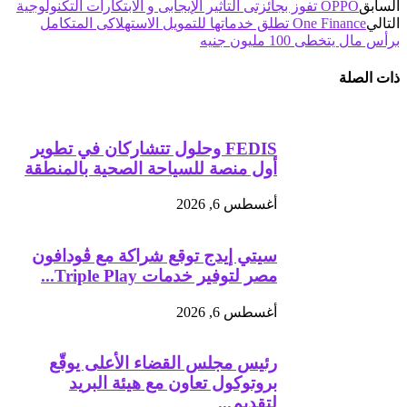
السابق
OPPO تفوز بجائزتى التأثير الإيجابى و الابتكارات التكنولوجية
التالي
One Finance تطلق خدماتها للتمويل الاستهلاكى المتكامل
برأس مال يتخطى 100 مليون جنيه
ذات الصلة
FEDIS وحلول تتشاركان في تطوير
أول منصة للسياحة الصحية بالمنطقة
أغسطس 6, 2026
سيتي إيدج توقع شراكة مع ڤودافون
مصر لتوفير خدمات Triple Play...
أغسطس 6, 2026
رئيس مجلس القضاء الأعلى يوقّع
بروتوكول تعاون مع هيئة البريد
لتقديم...