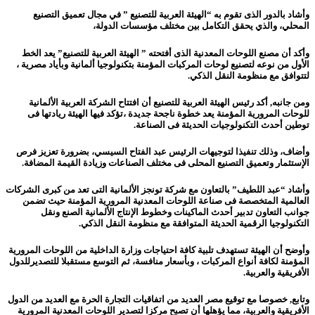
وأشاد بالدور الذى تقوم به “الهيئة العربية للتصنيع ” في مجال تعميق التصنيع
المحلي، والذي يحقق التكامل بين مختلف مؤسسات الدولة،
وأكد أن مصنع اللوحات المعدنية الذى أفتحته ” الهيئة العربية للتصنيع” يعد الخط
الأول من نوعه لتصنيع لوحات المركبات المؤمنة بتكنولوجيا ألمانية وبأياد مصرية ،
لتتوافق مع منظومة النقل الذكي.
ومن جانبه, أكد رئيس الهيئة العربية للتصنيع أن افتتاح الشركة العربية الألمانية
للوحات المرورية المؤمنة يعد خطوة ناجحة جديدة ،تؤكد فيها الهيئة ريادتها فى
توطين أحدث التكنولوجيات الحديثة فى الصناعة.
وأضاف، وذلك تنفيذا لتوجيهات الرئيس عبد الفتاح السيسي، بضرورة تعزيز فرص
الإستثمار وتعميق التصنيع المحلى فى مختلف الصناعات وزيادة القيمة المضافة.
وأشاد “عبد اللطيف” بالتعاون مع شركة تونجز الألمانية التى تعد من كبرى الشركات
العالمية المتخصصة فى صناعة اللوحات المعدنية المرورية المؤمنة حيث تضمن
جوانب التعاون تدبير أحدث الماكينات وخطوط الإنتاج الألمانية الصنع ونقل
التكنولوجيا الرقمية الحديثة المتوافقة مع منظومة النقل الذكي.
وأوضح أن الهيئة تستهدف تلبية كافة احتياجات وزارة الداخلية من اللوحات المرورية
المؤمنة لكافة أنواع المركبات ، وبأسعار منافسة، ثم التوسع مستقبلا للتصديرللدول
الأفريقية والعربية.
وتابع, خصوصا مع توقيع مصر العديد من اتفاقيات التجارة الحرة مع العديد من الدول
الأفريقية والعربية، مما يؤهلها أن تصبح مركزا لتصدير اللوحات المعدنية المرورية