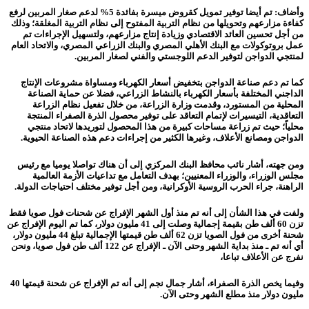
وأضاف: تم أيضا توفير تمويل كقروض ميسرة بفائدة 5% لدعم صغار المربين لرفع
كفاءة مزارعهم وتحويلها من نظام التربية المفتوح إلى نظام التربية المغلقة؛ وذلك
من أجل تحسين العائد الاقتصادي وزيادة إنتاج مزارعهم، ولتسهيل الإجراءات تم
عمل بروتوكولات مع البنك الأهلي المصري والبنك الزراعي المصري، والاتحاد العام
لمنتجي الدواجن لتوفير الدعم اللوجستي والفني لصغار المربين.
كما تم دعم صناعة الدواجن بتخفيض أسعار الكهرباء ومساواة مشروعات الإنتاج
الداجني المختلفة بأسعار الكهرباء بالنشاط الزراعي، فضلا عن حماية الصناعة
المحلية من المستورد، وقدمت وزارة الزراعة، من خلال تفعيل نظام الزراعة
التعاقدية، التيسيرات لإتمام التعاقد على توفير محصول الذرة الصفراء المنتجة
محلياً؛ حيث تم زراعة مساحات كبيرة من هذا المحصول لتوريدها لاتحاد منتجي
الدواجن ومصانع الأعلاف، وغيرها الكثير من إجراءات دعم هذه الصناعة الحيوية.
ومن جهته، أشار نائب محافظ البنك المركزي إلى أن هناك تواصلا يوميا مع رئيس
مجلس الوزراء، والوزراء المعنيين؛ بهدف التعامل مع تداعيات الأزمة العالمية
الراهنة، جراء الحرب الروسية الأوكرانية، ومن أجل توفير مختلف احتياجات الدولة.
ولفت في هذا الشأن إلى أنه تم منذ أول الشهر الإفراج عن شحنات فول صويا فقط
تزن 60 ألف طن بقيمة إجمالية وصلت إلى 41 مليون دولار، كما تم اليوم الإفراج عن
شحنة أخرى من فول الصويا تزن 62 ألف طن قيمتها الإجمالية تبلغ 44 مليون دولار،
أي أنه تم ـ منذ بداية الشهر وحتى الآن ـ الإفراج عن 122 ألف طن فول صويا، ونحن
نفرج عن الأعلاف تباعا،
وفيما يخص الذرة الصفراء، أشار جمال نجم إلى أنه تم الإفراج عن شحنة قيمتها 40
مليون دولار منذ مطلع الشهر وحتى الآن.