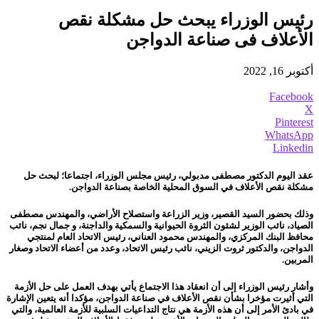
رئيس الوزراء يبحث حل مشكلة نقص
الأعلاف فى صناعة الدواجن
أكتوبر 16, 2022
Facebook
X
Pinterest
WhatsApp
Linkedin
عقد اليوم الدكتور مصطفى مدبولي، رئيس مجلس الوزراء، اجتماعا؛ لبحث حل
مشكلة نقص الأعلاف في السوق المحلية الخاصة بصناعة الدواجن.
وذلك بحضور السيد القصير، وزير الزراعة واستصلاح الأراضي، والمهندس مصطفى
الصياد، نائب الوزير لشئون الثروة الحيوانية والسمكية والداجنة، و جمال نجم، نائب
محافظ البنك المركزي، والمهندس محمود العناني، رئيس الاتحاد العام لمنتجي
الدواجن، والدكتور ثروت الزيني، نائب رئيس الاتحاد، وعدد من أعضاء الاتحاد وصغار
المربين.
وأشار رئيس الوزراء إلى أن انعقاد هذا الاجتماع يأتي بهدف العمل على حل الأزمة
التي أثيرت مؤخرا بشأن نقص الأعلاف في صناعة الدواجن، مؤكدا أنه يتعين الإشارة
في بادئ الأمر إلى أن هذه الأزمة هي نتاج التداعيات السلبية للأزمة العالمية، والتي