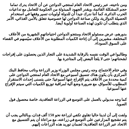
ومن ناحيته، عبر رئيس الاتحاد العام لمنتجي الدواجن عن أن الاتحاد يدرك تماما
حجم المشكلة القائمة، ويقدر الجهود المبذولة من الحكومة للتعامل مع تداعيات
الحرب الدائرة، كما أننا ندرك جيدا أن للدولة أولويات تسير وفقها في استخدام
الحصيلة الدولارية، ولكن صناعة الدواجن لها خصوصية تتعلق بالأمن الغذائي، الأمر
الذي يتطلب أن تكون لهذه الصناعة أولوية أيضا.
بدورهم، عرض مسئولو الاتحاد ومنتجو الدواجن احتياجاتهم الشهرية من الأعلاف
المختلفة، مشيرين إلى أن إتاحة الكميات المطلوبة من الأعلاف سيُسهم في القضاء
على السوق السوداء.
وطالبوا في الوقت نفسه بالرقابة الشديدة على التجار الذين يحصلون على إفراجات
لشحناتهم؛ حتى لا يلجأ البعض إلى المتاجرة بها.
وفي ختام الاجتماع، وجه رئيس مجلس الوزراء وزير الزراعة ونائب محافظ البنك
المركزي بأن يكون هناك تنسيق أسبوعي مع الاتحاد العام لمنتجي الدواجن على
كمية محددة من الأعلاف يتم الإفراج عنها أسبوعيا؛ حتى يتسنى إحداث الاستقرار
المطلوب للأسواق، مع ضرورة وضع آلية لمراقبة توزيع الكميات التي سيتم الإفراج
عنها أسبوعيا.
كما وجه مدبولي بالعمل على التوسع في الزراعة التعاقدية، خاصة محصول فول
الصويا.
ولفت إلى أن لدينا حاليا تقاوي تكفي لزراعة نحو 150 ألف فدان، وبالتالي يجب أن
يتم تشجيع المزارعين على التوسع في زراعته، مع مراعاة أن يتم التنسيق مع
الاتحاد عبر الزراعة التعاقدية؛ لضمان توريد هذه الزراعات إليهم.