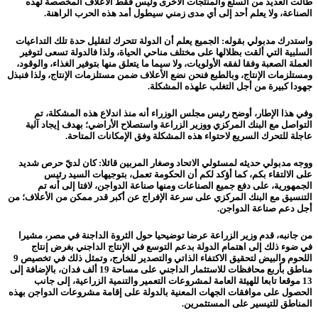
طالت العديد من السلع والمنتجات الأخرى وليس فقط الأعلاف المخصصة لهذه
الصناعة، ولا يعلم أحد إلى أي مدى زمني سيطول أمد هذه الحرب الراهنة.
واستدرك مدبولي بقوله: الجميع يعلم أن الدولة تتحرك لتقليل حدة تلك التداعيات
السلبية التي ألقت بظلالها على مختلف مناحي الحياة، ولذا فالدولة تسعى لتوفير
العملة الصعبة وفقا لفقه الأولويات، ولا سيما ما يتعلق منها بتوفير الغذاء، والوقود،
ومستلزمات الإنتاج، وبالطبع فنحن نضع الأعلاف ضمن مستلزمات الإنتاج، ولذا فنبذل
جهودا كبيرة من أجل التغلب علهذه المشكلة.
وفي هذا الإطار، أوضح رئيس مجلس الوزراء أنه منذ اندلاع هذه المشكلة، تم
التواصل مع البنك المركزي ووزير الزراعة واستصلاح الأراضي؛ بهدف إيجاد آلية
عاجلة للتحرك السريع لاحتواء هذه المشكلة وفق الإمكانات المتاحة.
ووجه مدبولي حديثه لمسئولي الاتحاد وصغار المربين قائلا: كان لديّ حرص شديد
على الالتقاء بكم، كما أؤكد لكم أن الحكومة تعمل، بتوجيهات السيد رئيس
الجمهورية، على دفع جميع الصناعات ومنها صناعة الدواجن، لافتا إلى أنه تم
التنسيق مع البنك المركزي على سرعة الإفراج عن أكبر قدر ممكن من الأعلاف؛ من
أجل دعم صناعة الدواجن.
من جانبه، قدم وزير الزراعة عرضا توضيحيا حول الثروة الداجنة في مصر، مشيرا
في ضوء ذلك إلى اهتمام الدولة بدعم التوسع في الإنتاج الداجني بغرض إنتاج
اللحوم والبيض لتحقيق الاكتفاء الذاتي والتصدير للخارج، وتمثل ذلك في تخصيص 9
مناطق بأربع محافظات للاستثمار الداجني على مساحة 19 ألف فدان، بالإضافة إلى
13 موقعا تابعا للهيئة العامة لمشروعات التعمير والتنمية الزراعية، إلى جانب
الحصول على موافقات الجهات المعنية بالدولة على إقامة مشروعات الدواجن بهذه
المناطق للتيسير على المستثمرين.