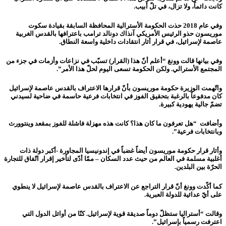
كانت دائماً، ولا تزال، في تلّ أبيب.
وفي عام 2018 حذت الحكومة الأسترالية المحافظة السابقة بقيادة سكوت
موريسون حذو الرئيس الأمريكي آنذاك دونالد ترامب باعترافها بالقدس الغربية
عاصمة لإسرائيل، في قرار أثار انتقادات داخلية واسعة النطاق.
وفي بيانها قالت وونغ “أعلم أنّ هذا (القرار) تسبّب في نزاعات وأزمات في جزء من
المجتمع الأسترالي.
ولكن
الحكومة تسعى اليوم لحلّ هذا الأمر”.
واتّهمت الوزيرة حكومة موريسون بأنّ قرارها الاعتراف بالقدس عاصمة لإسرائيل
كان مدفوعاً بالرغبة بتحقيق الفوز في انتخابات فرعية حاسمة في ضاحية لسيدني
تضمّ جالية يهودية كبيرة.
وأضافت “هل تعرفون ما كان هذا؟ كانت هذه مهزلة فاشلة للفوز بمقعد وينتوورث
وبانتخابات فرعية”.
وأثار قرار حكومة موريسون أيضاً غضباً في إندونيسيا المجاورة -أكبر دولة ذات
أغلبية مسلمة في العالم من حيث عدد السكان – ممّا أدّى لتأخير إقرار اتّفاق للتجارة
الحرّة بين البلدين.
كما أكّدت وونغ أنّ قرار التراجع عن الاعتراف بالقدس عاصمة لإسرائيل لا ينطوي
على أيّ عدائية للدولة العبرية.
وقالت “أستراليا ستظلّ دوماً صديقة قوية لإسرائيل. كنّا من أوائل الدول التي
اعترفت رسمياً بإسرائيل”.