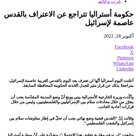
عرب وعالم
حكومة أستراليا تتراجع عن الاعتراف بالقدس
عاصمة لإسرائيل
أكتوبر 18, 2022
Facebook
X
Pinterest
WhatsApp
Linkedin
أعلنت اليوم أستراليا أنّها لن تعترف بعد اليوم بالقدس الغربية عاصمة لإسرائيل،
متراجعةً بذلك عن قرار مثير للجدل اتّخذته الحكومة المحافظة السابقة.
وأكّدت وزيرة الخارجية الأسترالية بيني وونغ أنّ وضع المدينة المقدّسة يجب أن
يتقرّر من خلال محادثات سلام بين الإسرائيليين والفلسطينيين، وليس من خلال
قرارات أحادية الجانب.
وقالت إنّ “القدس قضية وضع نهائي يجب أن تحلّ في إطار مفاوضات سلام بين
إسرائيل والشعب الفلسطيني”.
وتابعت “لن ندعم مقاربة تقوّض هذا الاحتمال”، مشدّدة على أنّ سفارة أستراليا