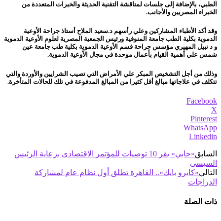
الطبي، بالإضافة إلى جلسات لمناقشة التقنية الحديثة والخبرات المتعددة من
الخبراء المصريين والأجانب.
وقد أكد الأطباء المشاركين وعلي رأسهم د.سعيد الملاح أستاذ جراحة الأوعية
الدموية بكلية الطب جامعة المنوفية ورئيس الجمعية المصرية لعلوم الأوعية الدموية
و د نبيل المهيري مؤسس جراحة قسم الأوعية الدموية بكلية طب جامعة عين
شمس علي أهمية القيام بأعمال موحدة في مجال الأوعية الدموية.
وذلك من أجل التشخيص المبكر علي الأمراض التي تصيب الشرايين والأوردة والتي
تتكلف في علاجاتها مبالغ أقل كثيرا من المبالغ المدفوعة في تلك للحالات المتأخرة.
Facebook
X
Pinterest
WhatsApp
Linkedin
السابق
«حابي» يقر 10 توصيات للمؤتمر الاقتصادى برعاية الرئيس
السيسى
التالي
«كايرو بايك».. القاهرة تطلق أول نظام عام لمشاركة
الدراجات
ذات الصلة