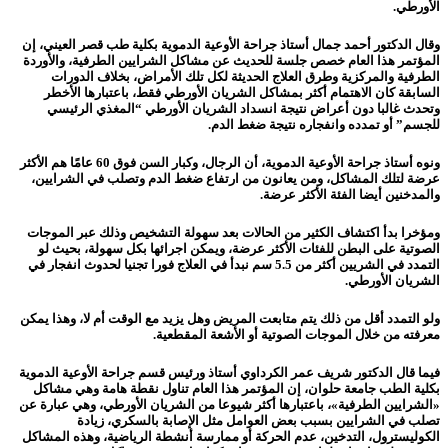
الأورطي.
وقال الدكتور أحمد جمال أستاذ جراحة الأوعية الدموية بكلية طب قصر العيني، إن
المؤتمر هذا العام خصص جلسة للحديث عن مشاكل الشرايين الطرفية، والأوردة
الطرفية والمركزية وطرق العلاج الحديثة لكل تلك الأمراض، بخلاف الدورات
السابقة كان الاهتمام أكثر بمشاكل الشريان الأورطي فقط، باعتبارها الأخطر
وتحدث غالبا دون أعراض نتيجة انسداد الشريان الأورطي “المغذي الرئيسي
للجسم” أو تمدده وانفجاره نتيجة ضغط الدم.
ونوه أستاذ جراحة الأوعية الدموية، أن الرجال، وكبار السن فوق 60 عامًا هم الأكثر
عرضة لتلك المشاكل، ومن يعانون من ارتفاع ضغط الدم وتصلب في الشرايين،
والمدخنين أيضا الفئة الأكثر عرضة.
ومؤخرا بدأ اكتشاف الكثير من الحالات بعد سهولة التشخيص وذلك عبر الموجات
الصوتية على البطن للفئات الأكثر عرضة، ويمكن اجرائها بكل سهولة، بحيث لو
التمدد في الشريين أكثر من 5.5 سم نبدأ في العلاج فورا تجنيا لحدوث انفجار في
الشريان الأورطي.
ولو التمدد أقل من ذلك يتم متابعت المريض وهل يزيد مع الوقت أم لا، وهذا يمكن
معرفته من خلال الموجات الصوتية أو الأشعة المقطعية.
فيما قال الدكتور شريف عمر الكرداوي أستاذ ورئيس قسم جراحة الأوعية الدموية
بكلية الطب جامعة حلوان، إن المؤتمر هذا العام تناول نقطة هامة وهي مشاكل
«الشرايين الطرفية»، باعتبارها أكثر شيوعا من الشريان الأورطي، وهي عبارة عن
تصلب في الشرايين بسبب بعض العوامل مثل الإصابة بالسكري، زيادة
الكوليسترول، التدخين، عدم الحركة أو ممارسة أنشطة الرياضية، وهذه المشاكل