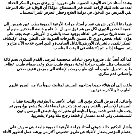
وشدد أستاذ جراحة الأوعية الدموية، على ضرورة أن يرتدي مريض السكر الحذاء
لعدد ساعات قليلة لإراحة القدم قدر المستطاع، مؤكدًا أن الوقاية في تلك المرحلة
تقي المريض من الدخول في دوامة العلاج وخطر التعرض للبتر المحتمل.
فيما دعا الدكتور شريف عصام أستاذ جراحة الأوعية الدموية بطب عين شمس، الى
أهمية الفحص الدوري لكل من هم فوق سن ال ٥٠ عام و خاصة المدخنين منهم أو
من عنده تاريخ مرضي في العائلة بوجود تمدد بالشريان الأورطي، حيث يجب على
هؤلاء القيام بفحص دوري كل سنتين بالموجات الصوتية على البطن بهدف الإكتشاف
المبكر للتمدد بالشريان الأورطي(القاتل الصامت) و الذي أصبح علاجه الآن متاح و
يتم بسهولة إذا ما تم إكتشافه في الوقت المناسب.
كما أكد أيضاً على ضرورة وجود عيادات متخصصة لمرضى القدم السكرى تضم كافة
التخصصات مثل: طبيب جراحة أوعية دموية، طبيب سكر وغدد صماء، طبيب عظام،
طبيب تجميل، طبيب أسنان، طبيب رمد، بالإضافة الى ممرض تثقيف صحي
وأخصائي قدم سكري.
ولفت إلى أن هؤلاء جميعا يحتاجهم المريض لمتابعته سوياً بدلا من المرور عليهم
الطبيب تلو الآخر منفردين.
وأضاف، أن مرض السكر يؤدي الى التهاب الأعصاب الطرفية، والنتيجة فقدان
المريض للإحساس بالقدم، ومن ثم قد يتعرض لمضاعفات ولا يشعر بها، ومن ثم
يجب عليه فحص قدمه يوميا لمتابعة أي متغيرات بها، فبعض المرضى يأتون
للمستشفى وفي قدمه مسمار أو قطعة زجاج مثلاً وهو لا يشعربها.
وأشار الدكتور خالد شوقي أستاذ جراحة الأوعية الدموية جامعة بني سويف علي
إهتمام المؤتمر بصغار الأطباء عن طريق تخصيص أكثر من ورشة عمل لتطوير الأداء