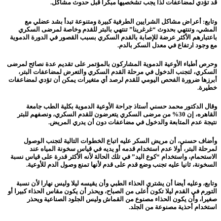
قد تؤدي لمضاعفات لذا يجب تشخصيها مبكرا قبل حدوث مشاكل.
وتابع: أعراض مشاكل الشرايين الطرفية كبيرة ومتنوعة تبدأ بشد عضلي مع
المشي، وتنتهي بحدوث “غرغرينا” تنتهي بالبتر للقدم وخاصة لمرضى السكري
باعتبارهم الأكثر عرضة للإصابة بالقدم السكري بسبب القصور في الدورة الدموية
مع وجود ارتفاع في معدل السكر بالدم.
وحرص أطباء الأوعية الدموية المشاركون بالمؤتمر على تقديم عدة نصائح لمرضى
السكري، لتجنب الدخول في مرحلة القدم السكري والتعرض لمضاعفات البتر،
أبرزها ضرورة الفحص اليومي للقدم لرصد أي متغيرات يمكن أن تؤدي لمضاعفات
خطيرة.
وقال الدكتور محمد حسني أستاذ جراحة الأوعية الدموية بكلية الطب جامعة
القاهره، إن 30% من مرضى السكري يتعرضون للقدم السكري، ونصفهم للبتر
نتيجة عدم المتابعة والدخول في مضاعفات دون أن يدري المريض.
وأضاف حسني، أن مريض السكر عليه اتباع الخطوات التالية لتجنب الوصول
لمرحلة البتر، أولا عدم استخدام قدمه أو يديه في قياس سخونة المياه عند
الاستحمام، واستخدام “كوع اليد” في تلك الحالة لأنه الأكثر قدرة على قياس نسبة
السخونة، ثانيا عليه تجنب وضع قدم على قدم لأنها تمنع وصول الدم للأوعية.
وتا
بع
، وعليه أيضا أن يشتري الحذاء الطبي وأن يقيسه ليلا وليس نهارا لأن نسبة
التورم في القدم ليلا تكون أعلى من الصباح، ويحذر أن يكون مقاس الحذاء كبيرا أو
صغيرا، وأن يكون الحذاء مصنوع من القماش وليس الجلود الصناعية ويحذر
استخدام أحذية مصنوعة من الجلد.