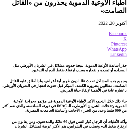
أطباء الأوعية الدموية يحذرون من «القاتل
الصامت»
أكتوبر 20, 2022
Facebook
X
Pinterest
WhatsApp
Linkedin
حذر أساتذة الأوعية الدموية
، نتيجة حدوث مشاكل في الشريان الأورطي مثل
انسداده أو تمدده وانفجاره بسبب ارتفاع ضغط الدم أو التدخين.
وجميع هذه المشاكل تحدث غالبا دون ظهور أية أعراض، ولذا أطلق عليه القاتل
الصامت، مطالبين بضرورة الكشف المبكر قبل حدوث انفجار في الشريان الأورطي،
باعتباره غاية في الأهمية لإنقاذ حياة المريض.
جاء ذلك خلال التجمع الأكبر لأطباء الأوعية الدموية في مؤتمر «جراحة الأوعية
الدموية وتدخلات الشريان الأورطي» الـ IMAC في دورته السادسة، والذي ضم أكثر
من 600 طبيبا وعدد من الخبراء الأجانب وأساتذة الجامعات المصرية.
وأكد الأطباء، أن الرجال كبار السن فوق 60 عامًا، والمدخنون، ومن يعانون من
ارتفاع ضغط الدم وتصلب في الشرايين، هم الأكثر عرضة لمشاكل الشريان