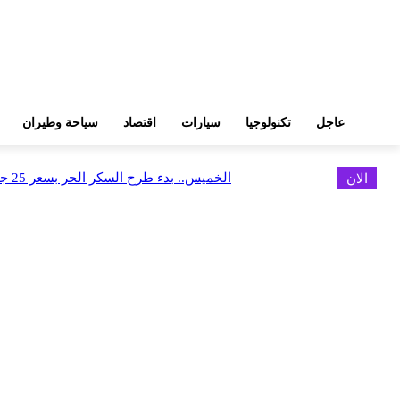
عاجل
تكنولوجيا
سيارات
اقتصاد
سياحة وطيران
الان
الخميس.. بدء طرح السكر الحر بسعر 25 جنيهًا للكيلو
اخر الاخبار
البورصة وجهاز التمثيل التجاري يروجان لسوق المال وجذب الاستثمارات الأجن
أغسطس 6, 2026
FEDIS وحلول تتشاركان في تطوير أول منصة للسياحة الصحية بالمنطقة
أغسطس 6, 2026