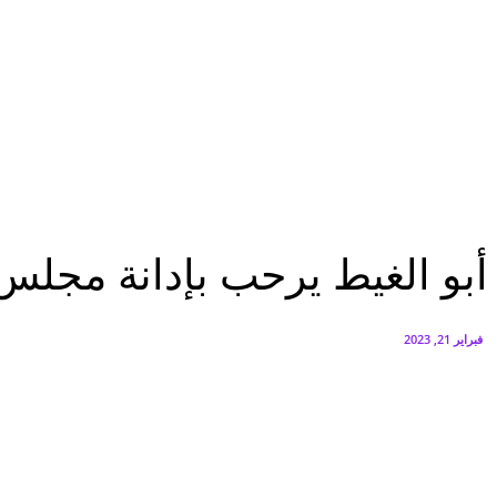
البنك العربي يطلق حملة الاسترداد النقدي الصيفية
أغسطس 6, 2026
سيتي إيدج توقع شراكة مع ڤودافون مصر لتوفير خدمات Triple Play الذكية بمشروع داون تاون بالعلمين الجديدة
أغسطس 6, 2026
الرئيسية
أبو الغيط يرحب بإدانة مجلس الأمن للاستيطان الإسرائيلي
الرئيسية
عرب وعالم
أبو الغيط يرحب بإدانة مجلس 
فبراير 21, 2023