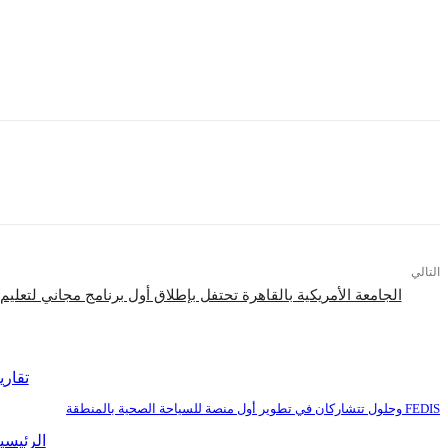
وأضاف أن الرسالة الصادرة عن مجلس الأمن بالإجماع، وما سبقها من بيانات للدول ال
وشدد أبو الغيط على ضرورة مواصلة هذه الضغوط من جانب المجتمع الدولي وكافة القوى
التالي
الجامعة الأمريكية بالقاهرة تحتفل بإطلاق أول برنامج مجاني لتعليم 
اقرأ المزيد
تقاري
FEDIS وحلول تتشاركان في تطوير أول منصة للسياحة الصحية بالمنطقة
الرئيسي