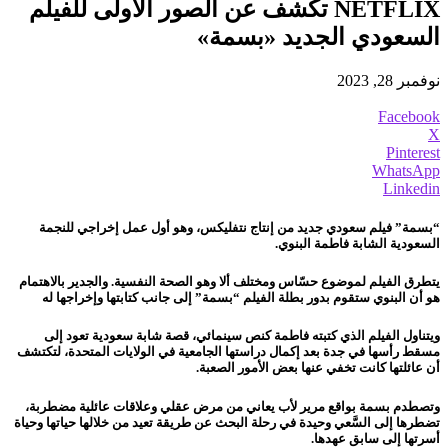
NETFLIX تكشف عن الصور الأولى للفيلم
السعودي الجديد «بسمة»
نوفمبر 28, 2023
Facebook
X
Pinterest
WhatsApp
Linkedin
“بسمة” فيلم سعودي جديد من إنتاج نتفليكس، وهو أول عمل إخراجي للنجمة
السعودية الشابة فاطمة البنوي.
يتطرق الفيلم لموضوع حسّاس ومختلف ألا وهو الصحة النفسية. والجدير بالاهتمام
هو أن البنوي ستقوم بدور بطلة الفيلم “بسمة” إلى جانب كتابتها وإخراجها له
ويتناول الفيلم الذي كتبته فاطمة كنص سينمائي، قصة شابة سعودية تعود إلى
مسقط رأسها في جدة بعد إكمال دراستها الجامعية في الولايات المتحدة، لتكتشف
أن عائلتها كانت تخفي عنها بعض الأمور الصعبة.
وتصطدم بسمة بواقع مرير لأب يعاني من مرض عقلي وعلاقات عائلية مضطربة،
تضطرها إلى السَّعي وحيدة في رحلة البحث عن طريقة تعيد من خلالها حياتها وحياة
أسرتها إلى سابق عهدها.