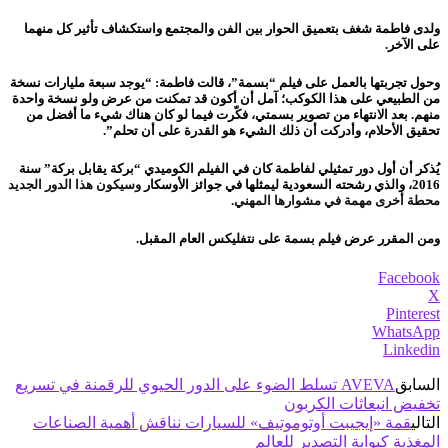
ولدى فاطمة شغف بتعميق الحوار بين الفن والمجتمع واستكشاف تأثير كل منهما
على الآخر.
وحول تجربتها بالعمل على فيلم “بسمة”، قالت فاطمة: “يوجد سبعة مليارات نسخة
من الطبيعي على هذا الكوكب؛ آمل أن أكون قد تمكنت من عرض ولو نسخة واحدة
منهم. بعد الانتهاء من تصوير بسمتي، فكّرت فيما لو كان هناك شيء ما أفضل من
تحقيق الأحلام، وأدركت أن ذلك الشيء هو القدرة على أن تحلم”.
يُذكر أن أول دور تمثيلي لفاطمة كان في الفيلم الكوميدي “بركة يقابل بركة” سنة
2016، والذي رشحته السعودية ليمثلها في جوائز الأوسكار
وسيكون هذا الدور الجديد
محطة أخرى مهمة في مشوارها المهني.
ومن المقرر عرض فيلم بسمة على نتفليكس العام المقبل.
Facebook
X
Pinterest
WhatsApp
Linkedin
السابق
AVEVA تسلط الضوء على الدور الحيوي للرقمنة في تسريع
تخفيض انبعاثات الكربون
التالي
قمة «إيجيبت أوتوموتيف» للسيارات نناقش أهمية الصناعات
المغذية كبوابة التصدير للعالم