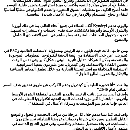
في المشهد التكنولوجي الديناميكي وسريع التطور اليوم، تسعى المؤسسات
بنشاط لإيجاد سبل مبتكرة للنمو، واكتساب ميزة استراتيجية وتعزيز قابلية التوسع.
فلقد أصبح التكيف مع متطلبات السوق المتغيرة والتقدم التكنولوجي مطلبًا أساسيًا
للبقاء والنجاح المستدام والازدهار في بيئة الأعمال شديدة التنافسية.
واليوم، تدعم Kyndryl آلاف العملاء في جميع أنحاء العالم، بما في ذلك أوروبا
والشرق الأوسط وأفريقيا (EMEA)، حيث تقدم الخدمات والاستشارات لتسهيل
تحديث وتحويل الصناعات المتنوعة، مما يساهم في النمو الاقتصادي الشامل
والمتنوع.
ومن جانبها، قالت فيث تايلور، نائبة الرئيس ومسؤولة الاستدامة العالمية وESG في
كيندريل: “من خلال الاستفادة من البنية التحتية لتكنولوجيا المعلومات الموجودة
والمتقدمة، يمكن للشركات تقليل تأثيرها البيئي بشكل كبير وفي نفس الوقت
تحسين الكفاءة والاستدامة. وفي كيندريل، نحن ملتزمون بتنفيذ استراتيجية
الاستدامة المتكاملة مع استراتيجيتنا التجارية من خلال تطبيق المعايير الصناعية
والابتكار والشعور بالطابع العاجل”.
وتابعت “أنا فخورة للغاية بأن كيندريل يدعم الكوكب عن طريق تحقيق هدف الصفر
الصافي لعام 2040.”
وأضاف أندرياس بيك، نائب الرئيس والمدير التنفيذي لمنطقة الشرق الأوسط
وأفريقيا: “باعتبارنا أكبر مزود لخدمات البنية التحتية لتكنولوجيا المعلومات في
العالم، فإننا ندعم نمو المؤسسات وشركاء الأعمال في المنطقة”.
واضافت، كما نساعدهم خلال كل مرحلة من مراحل التحديث والتحول والتوسع
القابل للتطوير. ومن خلال خبرتنا وخدماتنا وعروضنا الشاملة، نحن ملتزمون
بالمساعدة في بناء مستقبل مستدام وتنافسي، وفي تعزيز النتائج الدائمة في
مشهد الأعمال الإقليمي دائم التطور.