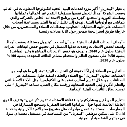
باعتبار “كيندريل” أكبر مزود لخدمات البنية التحتية لتكنولوجيا المعلومات في العالم،
وضعت الشركة أهدافًا لتحمل نفسها مسؤولية التقدم عبر أعمالها وعملياتها
وسلسلة التوريد والمجتمع، كجزء من برنامج الاستدامة الخاص بالشركة، والذي
يتماشى مع أولوياتها البيئية، تهدف إلى تقليل تأثيرها البيئي ومساعدة أصحاب
المصلحة على تلبية المتطلبات التنظيمية ومتطلبات العملاء والمستثمرين، من خلال
خارطة طريق استراتيجية تتمحور حول ثلاثة مجالات رئيسية:
• أهداف انبعاثات الغازات الدفيئة: منذ أن أصبحت كيندريل مستقلة، وضعت أهدافًا
واضحة لخفض الانبعاثات وحددت هدفها المتمثل في تحقيق خفض انبعاثات الغازات
الدفيئة بحلول عام 2040، والهدف هو خفض الانبعاثات المباشرة وغير المباشرة
بنسبة 50% على مستوى العالم واستخدام مصادر الطاقة المتجددة بنسبة 100%
بحلول عام 2030.
• التعاون مع العملاء: إدراكًا لحقيقة أن التحديات البيئية تمتد إلى ما هو أبعد من
العمليات، تتعاون “كيندريل” مع العملاء والحلفاء لتنفيذ حلول مستدامة عبر
الصناعات، من خلال تقديم أساليب تعتمد على التكنولوجيا، مثل الذكاء الاصطناعي
والتعلم الآلي والبنى التحتية السحابية ورقمنة مكان العمل، تساعد “كيندريل” على
توسيع نطاق التأثيرات البيئية الإيجابية.
• تعليم الموظفين ومشاركتهم: بناء ثقافة الاستدامة، تقوم “كيندريل” بتثقيف القوى
العاملة العالمية لديها حول التزاماتها الصافية الصفرية وتشجيع المشاركة في
الممارسات المستدامة. تعمل مبادرات مثل مشروع محو الأمية الكربونية وGreen
Guild على تمكين موظفي “كيندريل” من المساهمة في مستقبل مستدام، سواء
في حياتهم الشخصية أو المهنية.