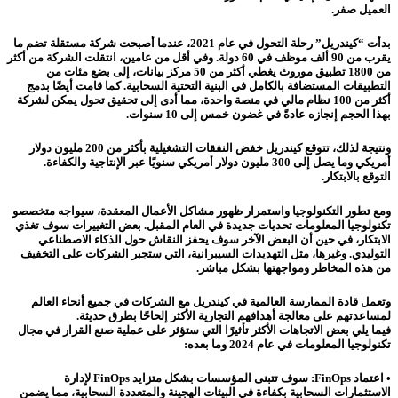
العميل صفر.
بدأت “كيندريل” رحلة التحول في عام 2021، عندما أصبحت شركة مستقلة تضم ما
يقرب من 90 ألف موظف في 60 دولة. وفي أقل من عامين، انتقلت الشركة من أكثر
من 1800 تطبيق موروث يغطي أكثر من 50 مركز بيانات، إلى بضع مئات من
التطبيقات المستضافة بالكامل في البنية التحتية السحابية. كما قامت أيضًا بدمج
أكثر من 100 نظام مالي في منصة واحدة، مما أدى إلى تحقيق تحول يمكن لشركة
بهذا الحجم إنجازه عادةً في غضون خمس إلى 10 سنوات.
ونتيجة لذلك، تتوقع كيندريل خفض النفقات التشغيلية بأكثر من 200 مليون دولار
أمريكي وما يصل إلى 300 مليون دولار أمريكي سنويًا عبر الإنتاجية والكفاءة.
التوقع بالابتكار.
ومع تطور التكنولوجيا واستمرار ظهور مشاكل الأعمال المعقدة، سيواجه متخصصو
تكنولوجيا المعلومات تحديات جديدة في العام المقبل. بعض التغييرات سوف تغذي
الابتكار، في حين أن البعض الآخر سوف يحفز النقاش حول الذكاء الاصطناعي
التوليدي. وغيرها، مثل التهديدات السيبرانية، التي ستجبر الشركات على التخفيف
من هذه المخاطر ومواجهتها بشكل مباشر.
وتعمل قادة الممارسة العالمية في كيندريل مع الشركات في جميع أنحاء العالم
لمساعدتهم على معالجة أهدافهم التجارية الأكثر إلحاحًا بطرق حديثة.
فيما يلي بعض الاتجاهات الأكثر تأثيرًا التي ستؤثر على عملية صنع القرار في مجال
تكنولوجيا المعلومات في عام 2024 وما بعده:
• اعتماد FinOps: سوف تتبنى المؤسسات بشكل متزايد FinOps لإدارة
الاستثمارات السحابية بكفاءة في البيئات الهجينة والمتعددة السحابية، مما يضمن