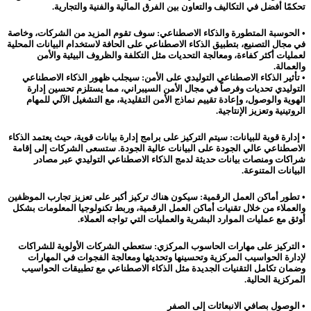
تحكمًا أفضل في التكاليف والتعاون بين الفرق المالية والفنية والتجارية.
• الحوسبة المتطورة والذكاء الاصطناعي: سوف تقوم المزيد من الشركات، وخاصة
في مجال التصنيع، بتطبيق الذكاء الاصطناعي على الحافة لاستخدام البيانات المحلية
لعمليات أكثر كفاءة، ومعالجة التحديات مثل التكلفة والظروف البيئية والأمن
والعمالة.
• تأثير الذكاء الاصطناعي التوليدي على الأمن: سيجلب ظهور الذكاء الاصطناعي
التوليدي تحديات وفرصاً في مجال الأمن السيبراني، مما يستلزم تحسين إدارة
الهوية والوصول، وإعادة تقييم نماذج الأمن التقليدية، مع التشغيل الآلي للمهام
الروتينية وتعزيز الإنتاجية.
• إدارة قوية للبيانات: سيتم التركيز على برامج إدارة بيانات قوية، حيث يعتمد الذكاء
الاصطناعي عالي الجودة على البيانات عالية الجودة. ستسعى الشركات إلى إقامة
شراكات ومنصات بيانات حديثة لدمج الذكاء الاصطناعي التوليدي عبر مصادر
البيانات المتنوعة.
• تطور أماكن العمل الرقمية: سيكون هناك تركيز أكبر على تعزيز تجارب الموظفين
والعملاء من خلال تقنيات أماكن العمل الرقمية، وربط تكنولوجيا المعلومات بشكل
أوثق مع عمليات الموارد البشرية والعمليات التي تواجه العملاء.
• التركيز على مهارات الحاسوب المركزي: ستعطي الشركات الأولوية للشراكات
لإدارة الحواسيب المركزية وتحسينها وتحديثها ومعالجة الفجوات في المهارات
وضمان تكامل التقنيات الجديدة مثل الذكاء الاصطناعي مع تطبيقات الحواسيب
المركزية الحالية.
•
الوصول بصافي الانبعاثات إلى الصفر