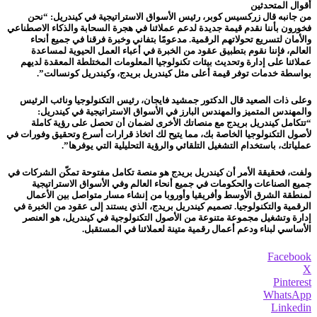
أقوال المتحدثين
من جانبه قال زركسيس كوبر، رئيس الأسواق الاستراتيجية في كيندريل: “نحن
فخورون بأننا نقدم قيمة جديدة لدعم عملائنا في هجرة السحابة والذكاء الاصطناعي
والأمان لتسريع تحولاتهم الرقمية. مدعومًا بتفاني وخبرة فرقنا في جميع أنحاء
العالم، فإننا نقوم بتطبيق عقود من الخبرة في أعباء العمل الحيوية لمساعدة
عملائنا على إدارة وتحديث بيئات تكنولوجيا المعلومات المختلطة المعقدة لديهم
بواسطة خدمات توفر قيمة أعلى مثل كيندريل بريدج، وكيندريل كونسالت”.
وعلى ذات الصعيد قال الدكتور جمشيد فايجان، رئيس التكنولوجيا ونائب الرئيس
والمهندس المتميز والمهندس البارز في الأسواق الاستراتيجية في كيندريل:
“تتكامل كيندريل بريدج مع منصاتك الأخرى لضمان أن تحصل على رؤية كاملة
لأصول التكنولوجيا الخاصة بك، مما يتيح لك اتخاذ قرارات أسرع وتحقيق وفورات في
عملياتك، باستخدام التشغيل التلقائي والرؤية التحليلية التي يوفرها”.
ولفت، فحقيقة الأمر أن كيندريل بريدج هو منصة تكامل مفتوحة تمكّن الشركات في
جميع الصناعات والحكومات في جميع أنحاء العالم وفي الأسواق الاستراتيجية
لمنطقة الشرق الأوسط وأفريقيا وأوروبا من إنشاء مسار متواصل بين الأعمال
الرقمية والتكنولوجيا. تصميم كيندريل بريدج، الذي يستند إلى عقود من الخبرة في
إدارة وتشغيل مجموعة متنوعة من الأصول التكنولوجية في كيندريل، هو العنصر
الأساسي لبناء ودعم أعمال رقمية متينة لعملائنا في المستقبل.
Facebook
X
Pinterest
WhatsApp
Linkedin