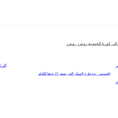
شارك
لى كوريا الجنوبية رويترز رويترز
ر
الرئ
الخميس.. بدء طرح السكر الحر بسعر 25 جنيهًا للكيلو
د
بنا
للإعلان