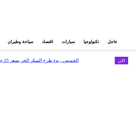
عاجل
تكنولوجيا
سيارات
اقتصاد
سياحة وطيران
الان
الخميس.. بدء طرح السكر الحر بسعر 25 جنيهًا للكيلو
اخر الاخبار
البورصة وجهاز التمثيل التجاري يروجان لسوق المال وجذب الاستثمارات الأجن
أغسطس 6, 2026
FEDIS وحلول تتشاركان في تطوير أول منصة للسياحة الصحية بالمنطقة
أغسطس 6, 2026