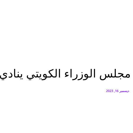
البنك العربي يطلق حملة الاسترداد النقدي الصيفية
أغسطس 6, 2026
سيتي إيدج توقع شراكة مع ڤودافون مصر لتوفير خدمات Triple Play الذكية بمشروع داون تاون بالعلمين الجديدة
أغسطس 6, 2026
الرئيسية
مجلس الوزراء الكويتي ينادي بالشيخ مشعل الأحمد أميرًا للبلاد
الرئيسية
عاجل
عرب وعالم
مجلس الوزراء الكويتي ينادي ب
ديسمبر 16, 2023