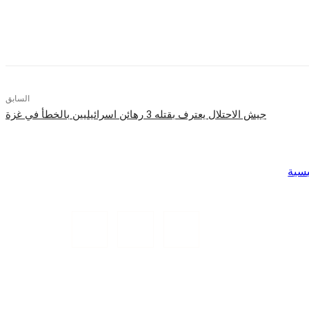
السابق
جيش الاحتلال يعترف بقتله 3 رهائن اسرائيليين بالخطأ في غزة
يسية