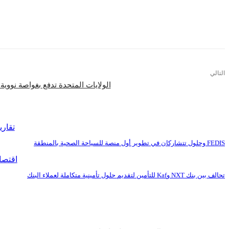
التالي
الولايات المتحدة تدفع بغواصة نووية إ
اقرأ المزيد
تقاري
FEDIS وحلول تتشاركان في تطوير أول منصة للسياحة الصحية بالمنطقة
اقتصا
تحالف بين بنك NXT وKaf للتأمين لتقديم حلول تأمينية متكاملة لعملاء البنك
عنا
سياسة النشر
اتصل 