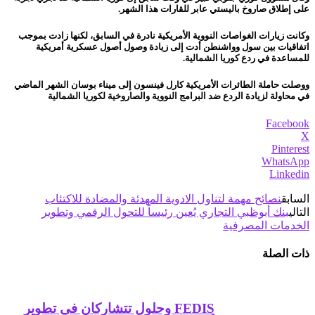
على إطلاق صاروخ باليستي عابر للقارات هذا الشهر.
وكانت زيارات الغواصات النووية الأمريكية نادرة في السابق، لكنها زادت بموجب
اتفاقيات بين سول وواشنطن أدت إلى زيادة وصول أصول عسكرية أمريكية
للمساعدة في ردع كوريا الشمالية.
ووصلت حاملة الطائرات الأمريكية كارل فينسون إلى ميناء بوسان الشهر الماضي
في محاولة لزيادة الردع ضد البرامج النووية والصاروخية لكوريا الشمالية
Facebook
X
Pinterest
WhatsApp
Linkedin
السابق
نصائح مهمة لتناول الادوية المهدئة والمضادة للاكتئاب
التالي
بنك أبوظبي التجاري يُعين رئيساً للتحول الرقمي وتطوير
الخدمات المصرفية
ذات الصلة
FEDIS وحلول تتشاركان في تطوير