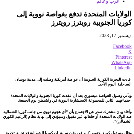
عرب وعالم
الولايات المتحدة تدفع بغواصة نووية إلى
كوريا الجنوبية رويترز رويترز
ديسمبر 17, 2023
Facebook
X
Pinterest
WhatsApp
Linkedin
افادت البحرية الكورية الجنوبية أن غواصة أمريكية وصلت إلى مدينة بوسان
الساحلية اليوم الأحد.
ويأتي وصول الغواصة ميسوري بعد أن عقدت كوريا الجنوبية والولايات المتحدة
اجتماعهما الثاني للمجموعة الاستشارية النووية في واشنطن يوم الجمعة.
وأفاد بيان مشترك صدر عن الاجتماع بأن “أي هجوم نووي من جانب كوريا الشمالية
ضد الولايات المتحدة أو حلفائها غير مقبول وسيؤدي إلى نهاية نظام (الزعيم الكوري
الشمالي)”.
وقال مسؤول كوري جنوبي كبير في وقت سابق إن كوريا الشمالية قد تجري تجربة