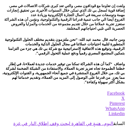
ولفت إن
تعاوننا مع ڤودافون مصر،
والتي تعد كبرى شركات الاتصالات في مصر،
إضافة قوية لسجل بي تك الذي تمكن خلال السنوات الأخيرة،
من تحقيق إنجازات
مهمة وتوسعات سريعة في أعمال التجارة الإلكترونية وزيادة عدد
الفروع
أيضا
الي
جانب تنمية قدراتنا الرقمية والتكنولوجية، ونؤمن أن هذه الشراكة
ستعزز تجربة عملائنا
من خلال تقديم مجموعة من الخدمات والمزايا والعروض
الحصرية التي تلبي احتياجاتهم المختلفة.
ومن جانبه، قال
محمد عبد الله
:
“
نحن ملتزمون بتقديم مختلف الحلول التكنولوجية
المتطورة لتلبية احتياجات عملائنا في مجال الحلول الذكية والخدمات
الرقمية،
وتوقيع هذه الاتفاقية الاستراتيجية
مع شركة بي تك
هي جزء من التزامنا
بتمكين المجتمع المصري رقمياً ودفع عملية التحول الرقمي”.
واضاف “كما أن هذه الشراكة تمكنا من توفير خدمات جديدة لعملاءنا، في إطار
خطتنا الطموحة تجاه تعزيز تجربة العملاء، والاستفادة من الشبكة الضخمة لشركة
بي تك، من خلال الفروع المنتشرة في جميع أنحاء الجمهورية، و القنوات
الإلكترونية،
مما يعزز من قدرتنا على الوصول إلى المزيد من العملاء، وتقديم خدماتنا لهم
بشكل أكثر سهولة وكفاءة”.
Facebook
X
Pinterest
WhatsApp
Linkedin
السابق
اليوم.. هنية في القاهرة لبحث وقف إطلاق النار في غزة