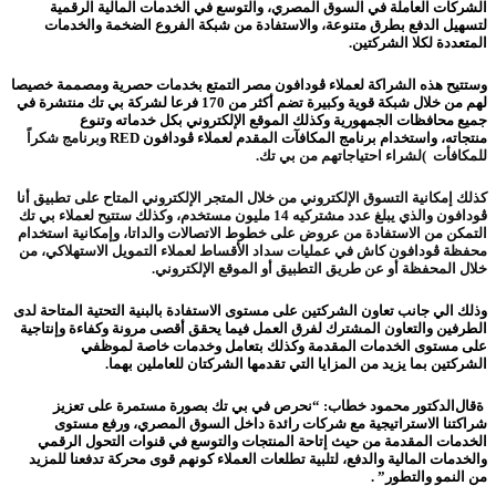
الشركات العاملة في السوق المصري، والتوسع في الخدمات المالية الرقمية
لتسهيل الدفع بطرق متنوعة،
والاستفادة من شبكة الفروع الضخمة والخدمات
المتعددة لكلا الشركتين
.
وستتيح هذه الشراكة لعملاء ڤودافون مصر التمتع بخدمات حصرية ومصممة خصيصا
لهم من خلال شبكة قوية وكبيرة تضم أكثر من 170 فرعا لشركة بي تك منتشرة في
جميع محافظات الجمهورية وكذلك الموقع الإلكتروني بكل خدماته وتنوع
منتجاته،
واستخدام برنامج المكافآت المقدم لعملاء ڤودافون RED
و
برنامج شكراً
للمكافأت
(
لشراء احتياجاتهم من بي تك.
كذلك إمكانية التسوق الإلكتروني من خلال المتجر الإلكتروني المتاح على تطبيق أنا
ڤودافون والذي يبلغ عدد مشتركيه 14 مليون مستخدم، وكذلك ستتيح لعملاء بي تك
التمكن
من الاستفادة من عروض على
خطوط الاتصالات والداتا، وإمكانية استخدام
محفظة ڤودافون كاش في عمليات سداد الأقساط لعملاء التمويل الاستهلاكي، من
خلال المحفظة أو عن طريق التطبيق أو الموقع الإلكتروني
.
وذلك الي جانب تعاون الشركتين على مستوى الاستفادة بالبنية التحتية المتاحة لدى
الطرفين والتعاون المشترك لفرق العمل فيما يحقق أقصى مرونة وكفاءة وإنتاجية
على مستوى الخدمات المقدمة وكذلك بتعامل وخدمات خاصة لموظفي
الشركتين
بما يزيد من المزايا التي تقدمها الشركتان للعاملين بهما
.
ةقال
الدكتور محمود خطاب
:
“
نحرص في بي تك بصورة
مستمرة على تعزيز
شراكتنا الاستراتيجية مع شركات رائدة داخل السوق المصري، ورفع مستوى
الخدمات المقدمة من حيث إتاحة المنتجات والتوسع في قنوات التحول الرقمي
والخدمات المالية والدفع، لتلبية تطلعات العملاء كونهم قوى محركة تدفعنا للمزيد
من النمو والتطور”
.