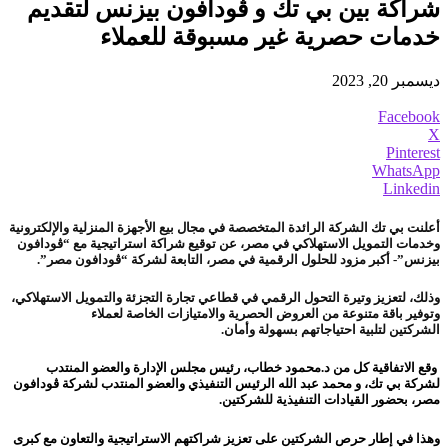
شراكة بين بي تك و ڤودافون بيزنس لتقديم
خدمات حصرية غير مسبوقة للعملاء
ديسمبر 20, 2023
Facebook
X
Pinterest
WhatsApp
Linkedin
أعلنت بي تك الشركة الرائدة المتخصصة في مجال بيع الأجهزة المنزلية والإلكترونية
وخدمات التمويل
الاستهلاكي في مصر، عن توقيع شراكة استراتيجية مع
“ڤودافون
بيزنس”- أكبر مزود للحلول الرقمية في مصر
، التابعة لشركة “
ڤودافون
مصر”.
وذلك، لتعزيز وتيرة التحول الرقمي في قطاعي تجارة التجزئة والتمويل الاستهلاكي،
وتوفير باقة متنوعة من العروض الحصرية والامتيازات الخاصة لعملاء
الشركتين
لتلبية احتياجاتهم بسهولة وأمان
.
وقع الاتفاقية كل من د.
محمود خطاب، رئيس مجلس الإدارة والعضو المنتدب
لشركة بي تك،
و محمد عبد الله الرئيس التنفيذي والعضو
المنتدب لشركة ڤودافون
مصر،
بحضور القيادات التنفيذية للشركتين.
وهذا في إطار حرص الشركتين على تعزيز شراكتهم الاستراتيجية والتعاون مع كبرى