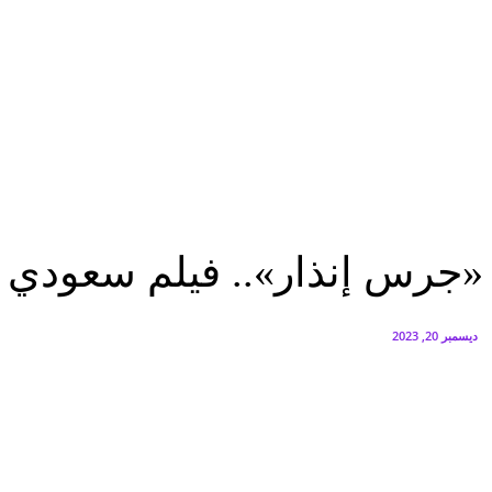
البنك العربي يطلق حملة الاسترداد النقدي الصيفية
أغسطس 6, 2026
سيتي إيدج توقع شراكة مع ڤودافون مصر لتوفير خدمات Triple Play الذكية بمشروع داون تاون بالعلمين الجديدة
أغسطس 6, 2026
تقارير
«جرس إنذار».. فيلم سعودي جديد مستوحى من أحداث حقيقية
تقارير
«جرس إنذار».. فيلم سعودي 
ديسمبر 20, 2023