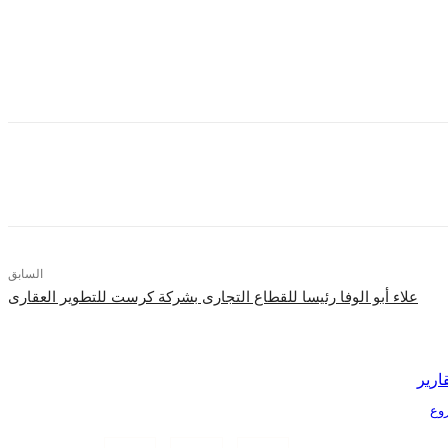
السابق
علاء أبو الوفا رئيسا للقطاع التجارى بشركة كرست للتطوير العقارى
ارير
Tr الذكية بمشروع