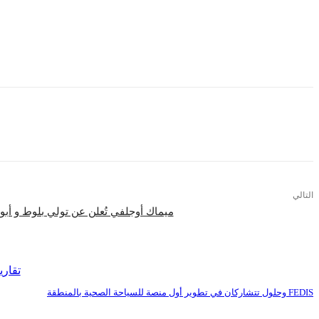
ويشارك فيه نخبة من النجوم الناشئين والمعروفين من بينهم شيماء الطيّب، وخيرية أبو
ويأخذ المشاهدين في رحلة آسرة نحو عالم من المشاعر الجيّاشة التي تخوضها شخصيا
يعرض “جرس إنذار” حصريًا على نتفليكس اعتبارًا من 18 يناير.
التالي
ميماك أوجلفي تُعلن عن تولي بلوط و أبو
اقرأ المزيد
تقاري
FEDIS وحلول تتشاركان في تطوير أول منصة للسياحة الصحية بالمنطقة