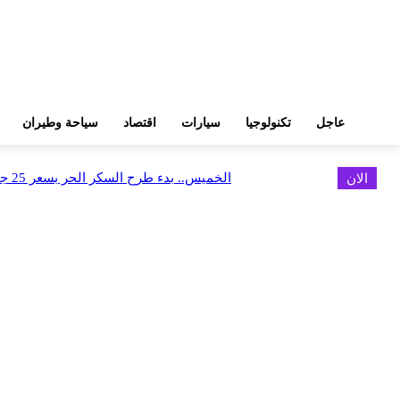
عاجل
تكنولوجيا
سيارات
اقتصاد
سياحة وطيران
الان
الخميس.. بدء طرح السكر الحر بسعر 25 جنيهًا للكيلو
اخر الاخبار
البورصة وجهاز التمثيل التجاري يروجان لسوق المال وجذب الاستثمارات الأجن
أغسطس 6, 2026
FEDIS وحلول تتشاركان في تطوير أول منصة للسياحة الصحية بالمنطقة
أغسطس 6, 2026