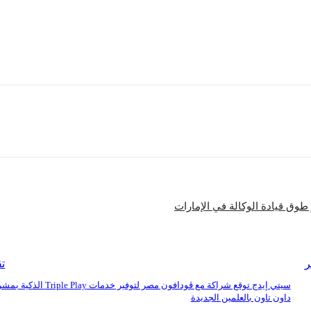
 لبن، وأضواء فهد، ودارين البايض، وعائشة الرفاعي.
ته المستوحاة من خيال الكاتب.
شارك
 طوق قيادة الوكالة في الإمارات
ر
تق
سيتي إيدج توقع شراكة مع ڤودافون مصر لتوفير خدمات iple Play
داون تاون بالعلمين الجديدة