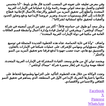
وفي معرض تعليقه على تعيينه في المنصب الجديد قال هادي بلوط: “أنا متحمس
للتعاون والعمل مع سعد لتولي مهمة رئاسة وإدارة عملياتنا في الإمارات العربية
المتحدة. وأتطلع إلى تحقيق المزيد من التطور والارتقاء بالأعمال الإعلانية/ قطاع
الإعلانات إلى آفاق ومستويات جديدة، وتعزيز عروضنا الإبداعية ودفع وتجاوز الحدود
والعقبات لتحقيق نتائج استثنائية لشركائنا”.
وعبّر سعد أبو طوق عن حماسته قائلاً:” أكثر من عقدٍ من الزمن أمضيته في شركة
“ميماك أوجلفي”، ويشرفني أن أواصل قيادة وإدارة أعمال وأنشطة قسم العلاقات
العامة في مكتبنا في دولة الإمارات العربية المتحدة”.
واضاف “وأنا في غاية الحماسة، تجاه هذه الخطوة الجديدة المتمثلة في توسيع
نطاق مسؤولياتي ومهامي للإشراف على عمليات شبكتنا في الإمارات بالتعاون
والتنسيق مع هادي، حيث تنصب جهودنا لدفع فرقنا نحو تحقيق المزيد من النمو
والتميّز”.
ويجسد تولي كلٍ من هادي وسعد، القيادة المشتركة في الإمارات العربية المتحدة،
لحظة مهمة وبارزة، في إطار مسيرة شركة “ميماك أوجلفي”.
وتجدد الوكالة من خلال هذه الخطوة، التأكيد على التزامها وطموحها للحفاظ على
مكانتها باعتبارها الشريك الإبداعي الأول في المنطقة، الذي يساهم في تحقيق النمو
الثقافي والاجتماعي والاقتصادي.
Facebook
X
Pinterest
WhatsApp