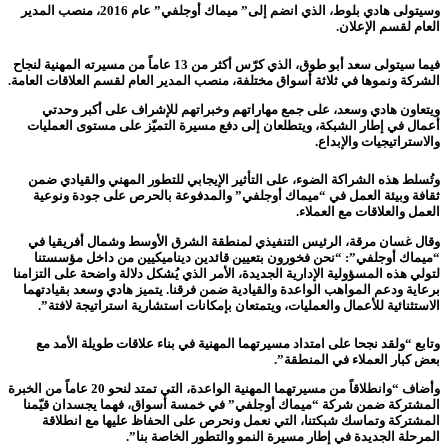
وسيتولى هادي بلوط، الذي انضم إلى” ميماك أوجلفي” عام 2016، منصب المدير
العام لقسم الإعلان.
فيما سيتولى سعد أبو طوق، الذي كرّس أكثر من 13 عاماً من مسيرته المهنية لنجاح
الشركة ونموها في ثلاثة أسواق مختلفة، منصب المدير العام لقسم العلاقات العامة.
ويتعاون هادي وسعد، على جمع مهاراتهم وخبراتهم للإشراف على أكبر وحدتي
أعمال في إطار الشبكة، ويتطلعان إلى دفع مسيرة التميّز على مستوى العمليات
والاستراتيجيات والإبداع.
وتُسلط هذه الشراكة الضوء، على التأثير الإيجابي للتطور المهني والقيادي ضمن
ثقافة وبيئة العمل في “ميماك أوجلفي” والمدفوعة بالحرص على جودة ونوعية
العمل والعلاقات مع العملاء.
وقال غسان مرقة، الرئيس التنفيذي لمنطقة الشرق الأوسط وشمال أفريقيا في
“ميماك أوجلفي”: “نحن فخورون بتعيين قائدين ديناميكيين من داخل مؤسستنا
لتولي هذه المسؤولية الإدارية الجديدة، الأمر الذي يُشكل دلالة واضحة على التزامنا
برعاية ودعم المواهب الواعدة والقيادية ضمن فرقنا. يتميز هادي وسعد بقيادتهما
الاستثنائية للأعمال والعمليات، ويتمتعان بإمكانات استشارية استراتيجة لافتة”.
وتابع “ولقد نجحا على امتداد مسيرتهما المهنية في بناء علاقات طويلة الأمد مع
بعض كبار العملاء في المنطقة”.
وأضاف “وانطلاقاً من مسيرتهما المهنية الواعدة، التي تمتد لنحو 20 عاماً من الخبرة
المشتركة ضمن شركة “ميماك أوجلفي” في خمسة أسواق، فهما يجسدان قيّمنا
المشتركة وتماسك شبكتنا، التي نعمل ونحرص على الحفاظ عليها مع انطلاقة
المرحلة الجديدة في إطار مسيرة النمو والتطور الخاصة بنا”.