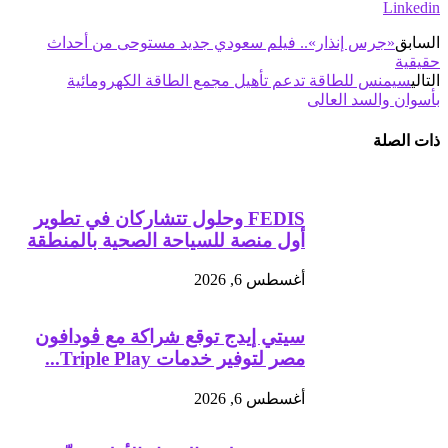
Linkedin
السابق
«جرس إنذار».. فيلم سعودي جديد مستوحى من أحداث
حقيقية
التالي
سيمنس للطاقة تدعم تأهيل مجمع الطاقة الكهرومائية
بأسوان والسد العالى
ذات الصلة
FEDIS وحلول تتشاركان في تطوير
أول منصة للسياحة الصحية بالمنطقة
أغسطس 6, 2026
سيتي إيدج توقع شراكة مع ڤودافون
مصر لتوفير خدمات Triple Play...
أغسطس 6, 2026