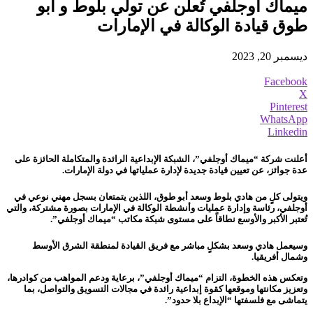
ميماك أوجلفي تُعلن عن تولي بلوط و أبو
طوق قيادة الوكالة في الإمارات
ديسمبر 20, 2023
Facebook
X
Pinterest
WhatsApp
Linkedin
أعلنت شركة “ميماك أوجلفي”، الشبكة الإبداعية الرائدة والمتكاملة الحائزة على
عدة جوائز، عن تعيين قيادة جديدة لإدارة عملياتها في دولة الإمارات.
ويتولى كلٍ من هادي بلوط وسعد أبو طوق، اللذين يتمتعان بسجل مهني نوعي في
أوجلفي، رئاسة وإدارة عمليات وأنشطة الوكالة في الإمارات بصورة مشتركة، والتي
تُعتبر الأكبر والأوسع نطاقاً على مستوى شبكة مكاتب “ميماك أوجلفي”.
وسيعمل هادي وسعد بشكلٍ مباشر مع فريق القيادة لمنطقة الشرق الأوسط
وشمال أفريقيا.
وتعكس هذه الخطوة، التزام “ميماك أوجلفي”، برعاية ودعم المواهب من كوادرها،
وتعزيز مكانتها وموقعها كقوة إبداعية رائدة في مجالات التسويق والتواصل، بما
يتماشى مع فلسفتها “الإبداع بلا حدود”.