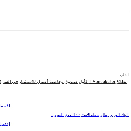
ويبلغ الفائض في خطة الهيئة الفيدرالية لمكافحة الاحتكار الروسية من بداية عام 2023 ما يقرب من 2% وعامل استغلال الاستطاعة الاسمية83.3%.
كما تنتج محطات الطاقة النووية الروسية حالياً حوالي 20% من إجمالي توليد الكهرباء في البلاد.
التالي
انطلاقT-Vencubator كأول صندوق وحاضنة أعمال للاستثمار في الشركات المصرية التكنولوجية الناشئة
اقرأ المزيد
اقتصا
البنك العربي يطلق حملة الاسترداد النقدي الصيفية
اقتصا