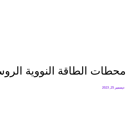
البنك العربي يطلق حملة الاسترداد النقدي الصيفية
أغسطس 6, 2026
سيتي إيدج توقع شراكة مع ڤودافون مصر لتوفير خدمات Triple Play الذكية بمشروع داون تاون بالعلمين الجديدة
أغسطس 6, 2026
اقتصاد
محطات الطاقة النووية الروسية تحد من انبعاث 100 مليون طن من الغازات...
اقتصاد
محطات الطاقة النووية الروسية تحد من انبعاث 00
ديسمبر 25, 2023