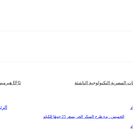
شارك
EFG هيرميس: إتمام الإصدار الثاني بقيمة 421 مليون جنيه لصالح «بالم هيلز للتعمير»
د
الرئ
الخميس.. بدء طرح السكر الحر بسعر 25 جنيهًا للكيلو
د