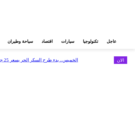
عاجل
تكنولوجيا
سيارات
اقتصاد
سياحة وطيران
الان
الخميس.. بدء طرح السكر الحر بسعر 25 جنيهًا للكيلو
اخر الاخبار
البورصة وجهاز التمثيل التجاري يروجان لسوق المال وجذب الاستثمارات الأجن
أغسطس 6, 2026
FEDIS وحلول تتشاركان في تطوير أول منصة للسياحة الصحية بالمنطقة
أغسطس 6, 2026