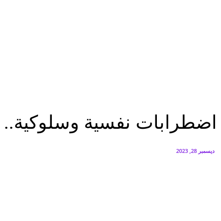
البنك العربي يطلق حملة الاسترداد النقدي الصيفية
أغسطس 6, 2026
سيتي إيدج توقع شراكة مع ڤودافون مصر لتوفير خدمات Triple Play الذكية بمشروع داون تاون بالعلمين الجديدة
أغسطس 6, 2026
تقارير
اضطرابات نفسية وسلوكية.. تعددت الاسباب والادمان واحد
تقارير
اضطرابات نفسية وسلوكية.. ت
ديسمبر 28, 2023