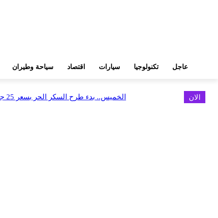
عاجل
تكنولوجيا
سيارات
اقتصاد
سياحة وطيران
الان
الخميس.. بدء طرح السكر الحر بسعر 25 جنيهًا للكيلو
اخر الاخبار
البورصة وجهاز التمثيل التجاري يروجان لسوق المال وجذب الاستثمارات الأجن
أغسطس 6, 2026
FEDIS وحلول تتشاركان في تطوير أول منصة للسياحة الصحية بالمنطقة
أغسطس 6, 2026