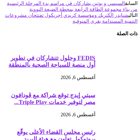
السابق
السيسي و بوتين يشاركان في مراسم بدء المرحلة الرئيسية
من بناء مجموعة الطاقة الرابعة بمحطة الضبعة النووية
التالي
شنايدر إلكتريك ومؤسسة كريدي أجريكول تفتتحان مشروعات
التنمية المستدامة بقرى المنوفية
ذات الصلة
FEDIS وحلول تتشاركان في تطوير
أول منصة للسياحة الصحية بالمنطقة
أغسطس 6, 2026
سيتي إيدج توقع شراكة مع ڤودافون
مصر لتوفير خدمات Triple Play...
أغسطس 6, 2026
رئيس مجلس القضاء الأعلى يوقّع
بروتوكول تعاون مع هيئة البريد