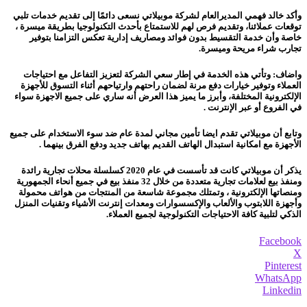
وأكد خالد فهمي المديرالعام لشركة موبيلاتي نسعى دائمًا إلى تقديم خدمات تلبي
توقعات عملائنا، وتقديم فرص لهم للاستمتاع بأحدث التكنولوجيا بطريقة ميسرة ،
خاصة وأن خدمة التقسيط بدون فوائد ومصاريف إدارية تعكس التزامنا بتوفير
تجارب شراء مريحة وميسرة.
واضاف: وتأتي هذه الخدمة في إطار سعي الشركة لتعزيز التفاعل مع احتياجات
العملاء وتوفير خيارات دفع مرنة لضمان راحتهم وارتياحهم أثناء التسوق للأجهزة
الإلكترونية المختلفة، وأبرز ما يميز هذا العرض أنه ساري على جميع الاجهزة سواء
في الفروع أو عبر الإنترنت .
وتابع أن موبيلاتي تقدم ايضا تأمين مجاني لمدة عام ضد سوء الاستخدام على جميع
الأجهزة مع امكانية استبدال الهاتف القديم بهاتف جديد ودفع الفرق بينهما .
يذكر أن موبيلاتي كانت قد تأسست في عام 2020 كسلسلة محلات تجارية رائدة
ومنفذ بيع لعلامات تجارية متعددة من خلال 32 منفذ بيع في جميع أنحاء الجمهورية
ومنصاتها الإلكترونية ، وتمتلك مجموعة شاسعة من المنتجات من هواتف محمولة
وأجهزة اللابتوب والألعاب والإكسسوارات ومعدات إنترنت الأشياء وتقنيات المنزل
الذكي لتلبية كافة الاحتياجات التكنولوجية لجميع العملاء.
Facebook
X
Pinterest
WhatsApp
Linkedin